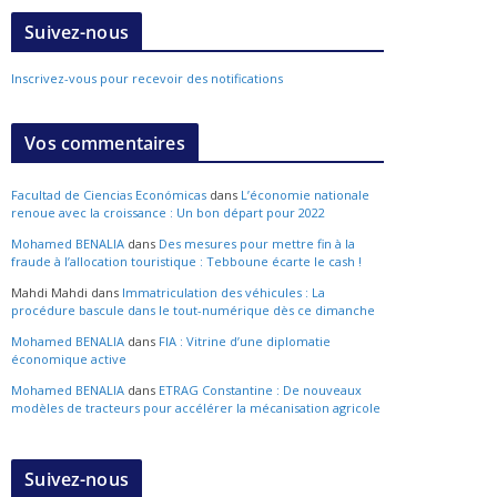
Suivez-nous
Inscrivez-vous pour recevoir des notifications
Vos commentaires
Facultad de Ciencias Económicas
dans
L’économie nationale
renoue avec la croissance : Un bon départ pour 2022
Mohamed BENALIA
dans
Des mesures pour mettre fin à la
fraude à l’allocation touristique : Tebboune écarte le cash !
Mahdi Mahdi
dans
Immatriculation des véhicules : La
procédure bascule dans le tout-numérique dès ce dimanche
Mohamed BENALIA
dans
FIA : Vitrine d’une diplomatie
économique active
Mohamed BENALIA
dans
ETRAG Constantine : De nouveaux
modèles de tracteurs pour accélérer la mécanisation agricole
Suivez-nous