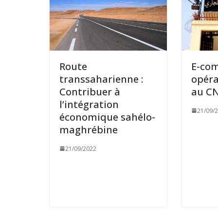
Route
E-com
transsaharienne :
opéra
Contribuer à
au C
l’intégration
21/09/
économique sahélo-
maghrébine
21/09/2022