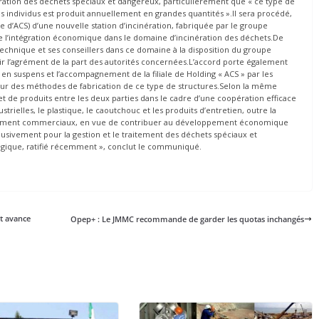
ration des déchets spéciaux et dangereux, particulièrement que « ce type de
es individus est produit annuellement en grandes quantités ».Il sera procédé,
ale d’ACS) d’une nouvelle station d’incinération, fabriquée par le groupe
n de l’intégration économique dans le domaine d’incinération des déchets.De
 technique et ses conseillers dans ce domaine à la disposition du groupe
r l’agrément de la part des autorités concernées.L’accord porte également
ion en suspens et l’accompagnement de la filiale de Holding « ACS » par les
tour des méthodes de fabrication de ce type de structures.Selon la même
t de produits entre les deux parties dans le cadre d’une coopération efficace
ielles, le plastique, le caoutchouc et les produits d’entretien, outre la
otamment commerciaux, en vue de contribuer au développement économique
clusivement pour la gestion et le traitement des déchets spéciaux et
ique, ratifié récemment », conclut le communiqué.
t avance
Opep+ : Le JMMC recommande de garder les quotas inchangés