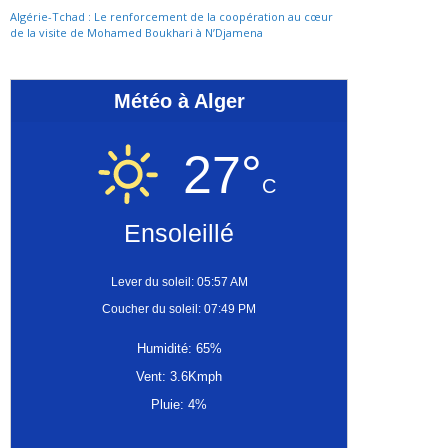
Algérie-Tchad : Le renforcement de la coopération au cœur
de la visite de Mohamed Boukhari à N’Djamena
Météo à Alger
27°
C
Ensoleillé
Lever du soleil: 05:57 AM
Coucher du soleil: 07:49 PM
Humidité: 65%
Vent: 3.6Kmph
Pluie: 4%