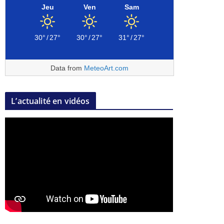
Jeu
Ven
Sam
30°
/
27°
30°
/
27°
31°
/
27°
Data from
MeteoArt.com
L’actualité en vidéos