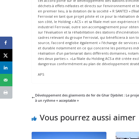
cet accord porte sur le développement des stations d’inciné
déchets à effets néfastes et directs sur l’environnement et l
en premier lieu, à la dotation de la société « R SANTE3 » (fili
Ferrovial en tant que projet pilote et ce pour la réalisatio
son côté, le Holding « ACS » et sa filiale met son expérience
industriel Ferrovial, outre son accompagnement pour obteni
sur l’évaluation et la réhabilitation des stations d’incinérat
cadres relevant du groupe Ferrovial, qui bénéficiera à son 
source, l’accord englobe également « l’échange de services e
et durable notamment en ce qui concerne les peintures industr
réalisation d’un partenariat dans différents domaines, n
des deux parties ». »La filiale du Holding ACS a été créée ex
dangereux conformément au plan de développement stratég
APS
Développement des gisements de fer de Ghar Djebilet : Le proje
à un rythme « acceptable »
Vous pourrez aussi aimer