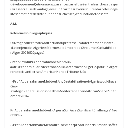
développement)etnonauxapparencescarlefosséentrelesrichesetlespa
uvressecreusedavantage,avecunécartdesrevenusquirenforcelesinéga
litésenmatièrededistributiondesrichesses,d’éducationetdesanté.
A.M.
Référencesbibliographiques
OuvragecollectifsousladirectionduprofesseurAbderrahmaneMebtoul
«Lesenjeuxdel’Algérie:réformesetdémocratie»2volumesCasbahÉditio
nAlger-2005(520pages)
-InterviewduPrAbderrahmaneMebtoul-
àAfrikEconomieParisdécembre2018«réformesenAlgérie,pourunlargef
rontsocialanti-crise»AmericanHeraldTribune-USA
-«Prof.AbderrahmaneMebtoul:AnyDestabilizationofAlgeriawouldhave
Geo-
strategicRepercussionsonalltheMediterraneanandAfricanSpace28déc
embre2016»
-
Pr.AbderrahmaneMebtoul:«AlgeriaStillFacesSignificantChallenges11ao
ût2018»
-«Prof.AbderrahmaneMebtoul:“TheWidespreadFinancialScandalsAffec