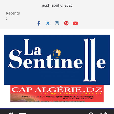
Passer
jeudi, août 6, 2026
au
contenu
Récents
: