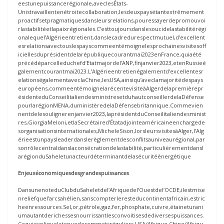
eestunepuissancerégionale,aveclesÉtats-
Unistravaillentenétroitecollaboration,lesdeuxpaysétantextrêmement
proactifsetpragmatiquesdansleursrelations,pouressayerdepromouvoi
rlastabilitéetlapaixrégionales.C’esttoujoursdanslesoucidelastabilitérégi
onalequel’Algérieentretient,danslecadredurespectmutuel,d’excellent
esrelationsavectouslespayscommeentémoignelesprochainesvisitesoff
iciellesduprésidentdelarépubliquecourantmai2023enFrance,quiaété
précédéparcelleduchefd’Etatmajordel’ANP,finjanvier2023,etenRussieé
galementcourantmai2023.L’Algérieentretienégalementd’excellentesr
elationségalementaveclaChine,lesUSA,ainsiqu’aveclamajoritédespays
européens,commeentémoignelarécentevisiteàAlgerdelapremièrepr
ésidenteduConseilitaliendesministresetduhautconseillerdelaDéfense
pourlarégionMENA,duministèredelaDéfensebritannique.Commevien
nentdelesoulignerenjanvier2023,laprésidentduConseilitaliendesminist
res,GiorgiaMeloni,etlaSecrétaired’Étatadjointeaméricaineenchargede
sorganisationsinternationales,MicheleSison,lorsleursvisitesàAlger,l’Alg
érieestunpaysleaderdanslerèglementdesconflitsauniveaurégional,par
sonrôlecentraldanslaconsécrationdelastabilité,particulièrementdansl
arégionduSaheletunacteurdéterminantdelasécuritéénergétique
Enjeuxéconomiquesdesgrandespuissances
DansunenoteduClubduSaheletdel’Afriquedel’Ouestdel’OCDE,ilestmise
nreliefquel’arcsahélien,sanscompterleresteducontinentafricain,estric
heenressources.Sel,or,pétrole,gaz,fer,phosphate,cuivre,étaineturani
umautantderichessesnourrissantlesconvoitisesdediversespuissances.
Cequiexpliquelatenuedesommetsréguliers,USA/Afrique,Chine/Afriqu