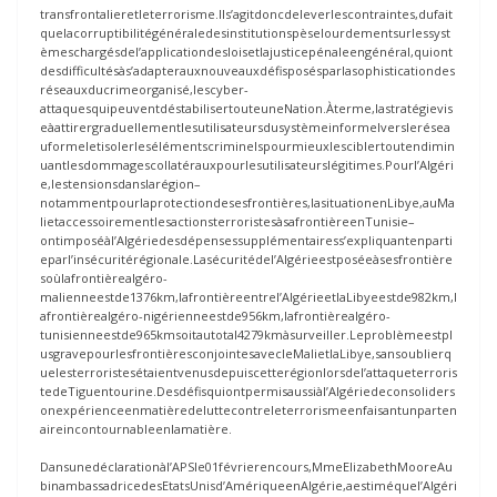
transfrontalieretleterrorisme.Ils’agitdoncdeleverlescontraintes,dufait
quelacorruptibilitégénéraledesinstitutionspèselourdementsurlessyst
èmeschargésdel’applicationdesloisetlajusticepénaleengénéral,quiont
desdifficultésàs’adapterauxnouveauxdéfisposésparlasophisticationdes
réseauxducrimeorganisé,lescyber-
attaquesquipeuventdéstabilisertouteuneNation.Àterme,lastratégievis
eàattirergraduellementlesutilisateursdusystèmeinformelverslerésea
uformeletisolerlesélémentscriminelspourmieuxlesciblertoutendimin
uantlesdommagescollatérauxpourlesutilisateurslégitimes.Pourl’Algéri
e,lestensionsdanslarégion–
notammentpourlaprotectiondesesfrontières,lasituationenLibye,auMa
lietaccessoirementlesactionsterroristesàsafrontièreenTunisie–
ontimposéàl’Algériedesdépensessupplémentairess’expliquantenparti
eparl’insécuritérégionale.Lasécuritédel’Algérieestposéeàsesfrontière
soùlafrontièrealgéro-
malienneestde1376km,lafrontièreentrel’AlgérieetlaLibyeestde982km,l
afrontièrealgéro-nigérienneestde956km,lafrontièrealgéro-
tunisienneestde965kmsoitautotal4279kmàsurveiller.Leproblèmeestpl
usgravepourlesfrontièresconjointesavecleMalietlaLibye,sansoublierq
uelesterroristesétaientvenusdepuiscetterégionlorsdel’attaqueterroris
tedeTiguentourine.Desdéfisquiontpermisaussiàl’Algériedeconsoliders
onexpérienceenmatièredeluttecontreleterrorismeenfaisantunparten
aireincontournableenlamatière.
Dansunedéclarationàl’APSle01févrierencours,MmeElizabethMooreAu
binambassadricedesEtatsUnisd’AmériqueenAlgérie,aestiméquel’Algéri