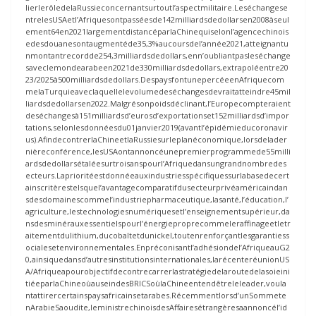
lierlerôledelaRussieconcernantsurtoutl’aspectmilitaire.Leséchangese
ntrelesUSAetl’Afriquesontpasséesde142milliardsdedollarsen2008àseul
ement64en2021largementdistancéparlaChinequiselonl’agencechinois
edesdouanesontaugmentéde35,3%aucoursdel’année2021,atteignantu
nmontantrecordde254,3milliardsdedollars,enn’oubliantpasleséchange
saveclemondearabeen2021de330milliardsdedollars,extrapoléentre20
23/2025à500milliardsdedollars.DespaysfontunepercéeenAfriquecom
melaTurquieaveclaquellelevolumedeséchangesdevraitatteindre45mil
liardsdedollarsen2022.Malgrésonpoidsdéclinant,l’Europecompteraient
deséchangesà151milliardsd’eurosd’exportationset152milliardsd’impor
tations,selonlesdonnéesdu01janvier2019(avantl’épidémieducoronavir
us).AfindecontrerlaChineetlaRussiesurleplanéconomique,lorsdelader
nièreconférence,lesUSAontannoncéunepremierprogrammede55milli
ardsdedollarsétaléesurtroisanspourl’Afriquedansungrandnombredes
ecteurs.Laprioritéestdonnéeauxindustriesspécifiquessurlabasedecert
ainscritèrestelsquel’avantagecomparatifdusecteurprivéaméricaindan
sdesdomainescommel’industriepharmaceutique,lasanté,l’éducation,l’
agriculture,lestechnologiesnumériquesetl’enseignementsupérieur,da
nsdesminérauxessentielspourl’énergieproprecommeleraffinageetletr
aitementdulithium,ducobaltetdunickel,toutenrenforçantlesgarantiess
ocialesetenvironnementales.Enpréconisantl’adhésiondel’AfriqueauG2
0,ainsiquedansd’autresinstitutionsinternationales,larécenteréunionUS
A/Afriqueapourobjectifdecontrecarrerlastratégiedelaroutedelasoieini
tiéeparlaChineoùauseindesBRICSoùlaChineentendêtreleleader,voula
ntattirercertainspaysafricainsetarabes.Récemmentlorsd’unSommete
nArabieSaoudite,leministrechinoisdesAffairesétrangèresaannoncél’id