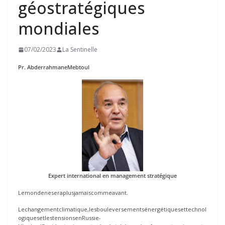
géostratégiques
mondiales
07/02/2023
La Sentinelle
Pr. AbderrahmaneMebtoul
Expert international en management stratégique
Lemondeneseraplusjamaiscommeavant.
Lechangementclimatique,lesbouleversementsénergétiquesettechnol
ogiquesetlestensionsenRussie-