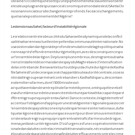
Ukraine/Occidentquinesontqu’unépiphénomènefaceauxtensionsentr
elesdeuxplusgrandespuissanceséconomiquesmondialeslesUSAetlaChi
nesonannonciateursdechangementsprofonds.Faceàceschangements,
quelseralepositionnementdel’Algérie?
LestensionsauSahel,facteurd’instabilitérégionale
LesrelationsentrelesdeuxcôtésduSaharaetlesdynamiquesdelaconflict
ualitésaharienneactuelleinterpellentlacommunautéinternationale.No
usassistonsdanslarégionàdeprofondesmutationsdelagéopolitiquesaha
rienneaprèsl’effondrementdurégimelibyen,avecdesconséquencespo
url’ensembledelarégion.Deplusenplusnombreux,desmigrantssubsaha
rienss’installentdésormaisdanslespaysduMaghrebavecl’intensification
delacontrebande.BienavantetsurtoutdepuislachutedurégimedeKadha
fileSahelestl’undecesespaceséchappantàtouteautoritécentrale,oùseso
ntinstallésgroupesarmésetcontrebandiers.Kadhafidisparu,descentain
esdemilliersd’armes,dont15000missilessol-
airquiétaientdanslesentrepôtsdel’arméelibyenne,ontéquipélesrebell
esaufuretàmesuredeleuravancéeetdontunepartieaétéaccaparéepard
ifférentsgroupesquiopèrentauSahel.Danscecontexte,ils’agitdemettrel’
accentsurl’obligationd’appliquerunestratégieinterrégionalequiassociel
’ensembledespaysdelazoneenplusdespartenairesinternationaux,dufai
tquelarégionestdevenueunespaceouvertpourdiversmouvementsterr
oristesetautresgroupesquiprospèrentvialetraficd’armesoudedrogue,
menaçantlasécuritérégionale.D’oùl’urgenced’unecoopérationinternat
ionaledanslaluttecontrelacriminalitétransnationale,nécessitantuneam
éliorationdesbasesdedonnéesafindelutterefficacementcontrelecrime