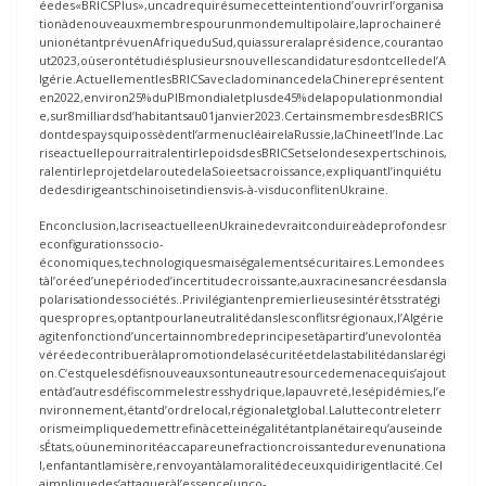
éedes«BRICSPlus»,uncadrequirésumecetteintentiond’ouvrirl’organisa
tionàdenouveauxmembrespourunmondemultipolaire,laprochaineré
unionétantprévuenAfriqueduSud,quiassureralaprésidence,courantao
ut2023,oùserontétudiésplusieursnouvellescandidaturesdontcelledel’A
lgérie.ActuellementlesBRICSavecladominancedelaChinereprésentent
en2022,environ25%duPIBmondialetplusde45%delapopulationmondial
e,sur8milliardsd’habitantsau01janvier2023.CertainsmembresdesBRICS
dontdespaysquipossèdentl’armenucléairelaRussie,laChineetl’Inde.Lac
riseactuellepourraitralentirlepoidsdesBRICSetselondesexpertschinois,
ralentirleprojetdelaroutedelaSoieetsacroissance,expliquantl’inquiétu
dedesdirigeantschinoisetindiensvis-à-visduconflitenUkraine.
Enconclusion,lacriseactuelleenUkrainedevraitconduireàdeprofondesr
econfigurationssocio-
économiques,technologiquesmaiségalementsécuritaires.Lemondees
tàl’oréed’unepérioded’incertitudecroissante,auxracinesancréesdansla
polarisationdessociétés..Privilégiantenpremierlieusesintérêtsstratégi
quespropres,optantpourlaneutralitédanslesconflitsrégionaux,l’Algérie
agitenfonctiond’uncertainnombredeprincipesetàpartird’unevolontéa
véréedecontribueràlapromotiondelasécuritéetdelastabilitédanslarégi
on.C‘estquelesdéfisnouveauxsontuneautresourcedemenacequis’ajout
entàd’autresdéfiscommelestresshydrique,lapauvreté,lesépidémies,l’e
nvironnement,étantd’ordrelocal,régionaletglobal.Laluttecontreleterr
orismeimpliquedemettrefinàcetteinégalitétantplanétairequ’auseinde
sÉtats,oùuneminoritéaccapareunefractioncroissantedurevenunationa
l,enfantantlamisère,renvoyantàlamoralitédeceuxquidirigentlacité.Cel
aimpliquedes’attaqueràl’essence(unco-