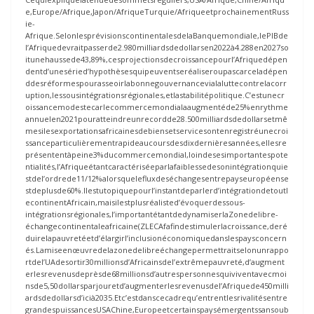
e,Europe/Afrique,Japon/AfriqueTurquie/AfriqueetprochainementRuss
ie-
Afrique.SelonlesprévisionscontinentalesdelaBanquemondiale,lePIBde
l’Afriquedevraitpasserde2.980milliardsdedollarsen2022à4.288en2027so
itunehaussede43,89%,cesprojectionsdecroissancepourl’Afriquedépen
dentd’uneséried’hypothèsesquipeuventseréaliseroupascarceladépen
ddesréformespourasseoirlabonnegouvernancevialaluttecontrelacorr
uption,lessousintégrationsrégionales,etlastabilitépolitique.C’estunecr
oissancemodestecarlecommercemondialaaugmentéde25%enrythme
annuelen2021pouratteindreunrecordde28.500milliardsdedollarsetmê
mesilesexportationsafricainesdebiensetservicesontenregistréunecroi
ssanceparticulièrementrapideaucoursdesdixdernièresannées,ellesre
présententàpeine3%ducommercemondial,loindesesimportantespote
ntialités,l’Afriqueétantcaractériséeparlafaiblessedesonintégrationquie
stdel’ordrede11/12%alorsquelefluxdeséchangesentrepayseuropéense
stdeplusde60%.Ilestutopiquepourl’instantdeparlerd’intégrationdetoutl
econtinentAfricain,maisilestplusréalisted’évoquerdessous-
intégrationsrégionales,l’importantétantdedynamiserlaZonedelibre-
échangecontinentaleafricaine(ZLECAfafindestimulerlacroissance,deré
duirelapauvretéetd’élargirl’inclusionéconomiquedanslespaysconcern
és.Lamiseenœuvredelazonedelibreéchangepermettraitselonunrappo
rtdel’UAdesortir30millionsd’Africainsdel’extrêmepauvreté,d’augment
erlesrevenusdeprèsde68millionsd’autrespersonnesquiviventavecmoi
nsde5,50dollarsparjouretd’augmenterlesrevenusdel’Afriquede450milli
ardsdedollarsd’icià2035.Etc’estdanscecadrequ’entrentlesrivalitésentre
grandespuissancesUSAChine,Europeetcertainspaysémergentssansoub