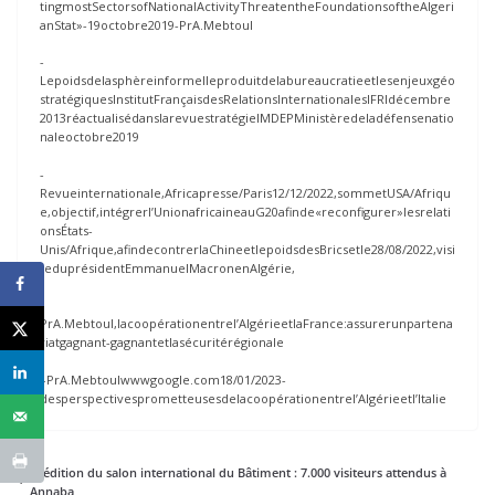
tingmostSectorsofNationalActivityThreatentheFoundationsoftheAlgeri
anStat»-19octobre2019-PrA.Mebtoul
-
Lepoidsdelasphèreinformelleproduitdelabureaucratieetlesenjeuxgéo
stratégiquesInstitutFrançaisdesRelationsInternationalesIFRIdécembre
2013réactualisédanslarevuestratégieIMDEPMinistèredeladéfensenatio
naleoctobre2019
-
Revueinternationale,Africapresse/Paris12/12/2022,sommetUSA/Afriqu
e,objectif,intégrerl’UnionafricaineauG20afinde«reconfigurer»lesrelati
onsÉtats-
Unis/Afrique,afindecontrerlaChineetlepoidsdesBricsetle28/08/2022,visi
teduprésidentEmmanuelMacronenAlgérie,
-
PrA.Mebtoul,lacoopérationentrel’AlgérieetlaFrance:assurerunpartena
riatgagnant-gagnantetlasécuritérégionale
–PrA.Mebtoulwwwgoogle.com18/01/2023-
desperspectivesprometteusesdelacoopérationentrel’Algérieetl’Italie
2eédition du salon international du Bâtiment : 7.000 visiteurs attendus à
Annaba