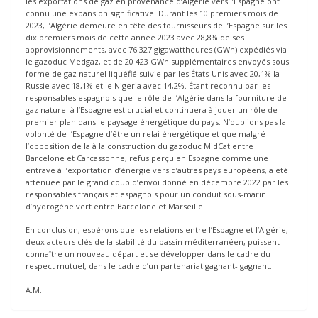
les exportations de gaz en provenance d’Algérie vers l’Espagne ont
connu une expansion significative. Durant les 10 premiers mois de
2023, l’Algérie demeure en tête des fournisseurs de l’Espagne sur les
dix premiers mois de cette année 2023 avec 28,8% de ses
approvisionnements, avec 76 327 gigawattheures (GWh) expédiés via
le gazoduc Medgaz, et de 20 423 GWh supplémentaires envoyés sous
forme de gaz naturel liquéfié suivie par les États-Unis avec 20,1% la
Russie avec 18,1% et le Nigeria avec 14,2%. Étant reconnu par les
responsables espagnols que le rôle de l’Algérie dans la fourniture de
gaz naturel à l’Espagne est crucial et continuera à jouer un rôle de
premier plan dans le paysage énergétique du pays. N’oublions pas la
volonté de l’Espagne d’être un relai énergétique et que malgré
l’opposition de la à la construction du gazoduc MidCat entre
Barcelone et Carcassonne, refus perçu en Espagne comme une
entrave à l’exportation d’énergie vers d’autres pays européens, a été
atténuée par le grand coup d’envoi donné en décembre 2022 par les
responsables français et espagnols pour un conduit sous-marin
d’hydrogène vert entre Barcelone et Marseille.
En conclusion, espérons que les relations entre l’Espagne et l’Algérie,
deux acteurs clés de la stabilité du bassin méditerranéen, puissent
connaître un nouveau départ et se développer dans le cadre du
respect mutuel, dans le cadre d’un partenariat gagnant- gagnant.
A.M.