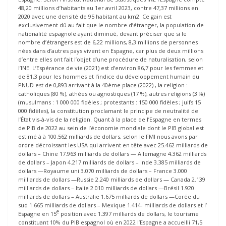
48,20 millions d’habitants au 1er avril 2023, contre 47,37 millions en
2020 avec une densité de 95 habitant au km2. Ce gain est
exclusivement dû au fait que le nombre d’étranger, la population de
nationalité espagnole ayant diminué, devant préciser que si le
nombre d’étrangers est de 6,22 millions, 8,3 millions de personnes
nées dans d’autres pays vivent en Espagne, car plus de deux millions
d’entre elles ont fait l’objet d’une procédure de naturalisation, selon
l’INE. L’Espérance de vie (2021) est d’environ 86,7 pour les femmes et
de 81,3 pour les hommes et l’indice du développement humain du
PNUD est de 0,893 arrivant à la 40ème place (2022) , la religion :
catholiques (80 %), athées ou agnostiques (17 %), autres religions (3 %)
(musulmans : 1 000 000 fidèles ; protestants : 150 000 fidèles ; juifs 15
000 fidèles), la constitution proclamant le principe de neutralité de
l’État vis-à-vis de la religion. Quant à la place de l’Espagne en termes
de PIB de 2022 au sein de l’économie mondiale dont le PIB global est
estimé à à 100.562 milliards de dollars, selon le FMI nous avons par
ordre décroissant les USA qui arrivent en tête avec 25.462 milliards de
dollars – Chine 17.963 milliards de dollars — Allemagne 4.362 milliards
de dollars – Japon 4.217 milliards de dollars – Inde 3.385 milliards de
dollars —Royaume uni 3.070 milliards de dollars – France 3.000
milliards de dollars —Russie 2.240 milliards de dollars — Canada 2.139
milliards de dollars – Italie 2.010 milliards de dollars —Brésil 1.920
milliards de dollars – Australie 1.675 milliards de dollars —Corée du
sud 1.665 milliards de dollars – Mexique 1.414- milliards de dollars et l’
e
Espagne en 15
position avec 1.397 milliards de dollars, le tourisme
constituant 10% du PIB espagnol où en 2022 l’Espagne a accueilli 71,5