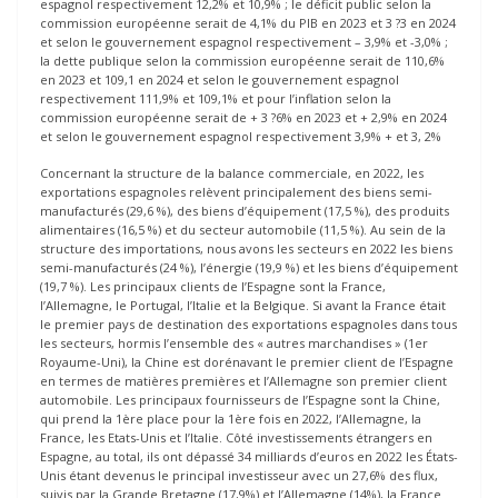
espagnol respectivement 12,2% et 10,9% ; le déficit public selon la
commission européenne serait de 4,1% du PIB en 2023 et 3 ?3 en 2024
et selon le gouvernement espagnol respectivement – 3,9% et -3,0% ;
la dette publique selon la commission européenne serait de 110,6%
en 2023 et 109,1 en 2024 et selon le gouvernement espagnol
respectivement 111,9% et 109,1% et pour l’inflation selon la
commission européenne serait de + 3 ?6% en 2023 et + 2,9% en 2024
et selon le gouvernement espagnol respectivement 3,9% + et 3, 2%
Concernant la structure de la balance commerciale, en 2022, les
exportations espagnoles relèvent principalement des biens semi-
manufacturés (29,6 %), des biens d’équipement (17,5 %), des produits
alimentaires (16,5 %) et du secteur automobile (11,5 %). Au sein de la
structure des importations, nous avons les secteurs en 2022 les biens
semi-manufacturés (24 %), l’énergie (19,9 %) et les biens d’équipement
(19,7 %). Les principaux clients de l’Espagne sont la France,
l’Allemagne, le Portugal, l’Italie et la Belgique. Si avant la France était
le premier pays de destination des exportations espagnoles dans tous
les secteurs, hormis l’ensemble des « autres marchandises » (1er
Royaume-Uni), la Chine est dorénavant le premier client de l’Espagne
en termes de matières premières et l’Allemagne son premier client
automobile. Les principaux fournisseurs de l’Espagne sont la Chine,
qui prend la 1ère place pour la 1ère fois en 2022, l’Allemagne, la
France, les Etats-Unis et l’Italie. Côté investissements étrangers en
Espagne, au total, ils ont dépassé 34 milliards d’euros en 2022 les États-
Unis étant devenus le principal investisseur avec un 27,6% des flux,
suivis par la Grande Bretagne (17,9%) et l’Allemagne (14%), la France