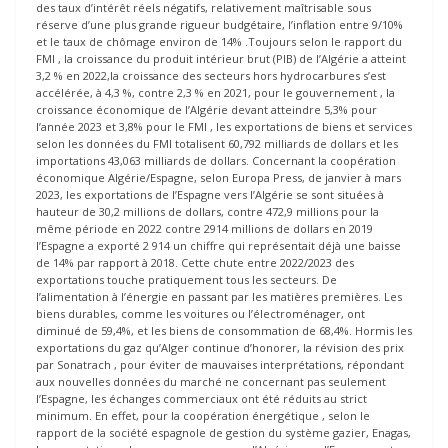
des taux d’intérêt réels négatifs, relativement maîtrisable sous
réserve d’une plus grande rigueur budgétaire, l’inflation entre 9/10%
et le taux de chômage environ de 14% .Toujours selon le rapport du
FMI , la croissance du produit intérieur brut (PIB) de l’Algérie a atteint
3,2 % en 2022,la croissance des secteurs hors hydrocarbures s’est
accélérée, à 4,3 %, contre 2,3 % en 2021, pour le gouvernement , la
croissance économique de l’Algérie devant atteindre 5,3% pour
l’année 2023 et 3,8% pour le FMI , les exportations de biens et services
selon les données du FMI totalisent 60,792 milliards de dollars et les
importations 43,063 milliards de dollars. Concernant la coopération
économique Algérie/Espagne, selon Europa Press, de janvier à mars
2023, les exportations de l’Espagne vers l’Algérie se sont situées à
hauteur de 30,2 millions de dollars, contre 472,9 millions pour la
même période en 2022 contre 2914 millions de dollars en 2019
l’Espagne a exporté 2 914 un chiffre qui représentait déjà une baisse
de 14% par rapport à 2018. Cette chute entre 2022/2023 des
exportations touche pratiquement tous les secteurs. De
l’alimentation à l’énergie en passant par les matières premières. Les
biens durables, comme les voitures ou l’électroménager, ont
diminué de 59,4%, et les biens de consommation de 68,4%. Hormis les
exportations du gaz qu’Alger continue d’honorer, la révision des prix
par Sonatrach , pour éviter de mauvaises interprétations, répondant
aux nouvelles données du marché ne concernant pas seulement
l’Espagne, les échanges commerciaux ont été réduits au strict
minimum. En effet, pour la coopération énergétique , selon le
rapport de la société espagnole de gestion du système gazier, Enagas,