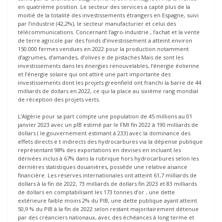
en quatrième position. Le secteur des services a capté plus de la
moitié de la totalité des investissements étrangers en Espagne, suivi
par l’industrie (42,2%), le secteur manufacturier et celui des
télécommunications. Concernant l’agro-industrie , l’achat et la vente
de terre agricole par des fonds d’investissement a atteint environ
150.000 fermes vendues en 2022 pour la production notamment
d’agrumes, d’amandes, d’olives e de pistaches Mais de sont les
investissements dans les énergies renouvelables, l’énergie éolienne
et l’énergie solaire qui ont attiré une part importante des
investissements dont les projets greenfield ont franchi la barre de 44
milliards de dollars en 2022, ce qui la place au sixième rang mondial
de réception des projets verts.
L’Algérie pour sa part compte une population de 45 millions au 01
janvier 2023 avec un pÏB estimé par le FMI fin 2022 à 190 milliards de
dollars ( le gouvernement estimant à 233) avec la dominance des
effets directs e t indirects des hydrocarbures via la dépense publique
représentant 98% des exportations en devises en incluant les
dérivées inclus à 67% dans la rubrique hors hydrocarbures selon les
dernières statistiques douanières, possède une relative aisance
financière. Les réserves internationales ont atteint 61,7 milliards de
dollars à la fin de 2022, 73 milliards de dollars fin 2023 et 83 milliards
de dollars en comptabilisant les 173 tonnes d’or , une dette
extérieure faible moins 2% du PIB, une dette publique ayant atteint
50,9 % du PIB à la fin de 2022 selon restant majoritairement détenue
par des créanciers nationaux, avec des échéances à long terme et