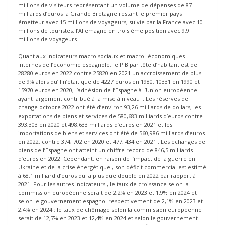
millions de visiteurs représentant un volume de dépenses de 87
milliards d’euros la Grande Bretagne restant le premier pays
émetteur avec 15 millions de voyageurs, suivie par la France avec 10
millions de touristes, l’Allemagne en troisième position avec 9,9
millions de voyageurs
Quant aux indicateurs macro sociaux et macro- économiques
internes de l’économie espagnole, le PIB par tête d’habitant est de
28280 euros en 2022 contre 25820 en 2021 un accroissement de plus
de 9% alors qu’il n’était que de 4227 euros en 1980, 10331 en 1990 et
15970 euros en 2020, l’adhésion de l’Espagne à l’Union européenne
ayant largement contribué à la mise à niveau .. Les réserves de
change octobre 2022 ont été d’environ 93,26 milliards de dollars, les
exportations de biens et services de 580,683 milliards d’euros contre
393,303 en 2020 et 498,633 milliards d’euros en 2021 et les
importations de biens et services ont été de 560,986 milliards d’euros
en 2022, contre 374, 702 en 2020 et 477, 434 en 2021 . Les échanges de
biens de l’Espagne ont atteint un chiffre record de 846,5 milliards
d’euros en 2022. Cependant, en raison de l’impact de la guerre en
Ukraine et de la crise énergétique , son déficit commercial est estimé
à 68,1 milliard d’euros qui a plus que doublé en 2022 par rapport à
2021. Pour les autres indicateurs , le taux de croissance selon la
commission européenne serait de 2,2% en 2023 et 1,9% en 2024 et
selon le gouvernement espagnol respectivement de 2,1% en 2023 et
2,4% en 2024 ; le taux de chômage selon la commission européenne
serait de 12,7% en 2023 et 12,4% en 2024 et selon le gouvernement