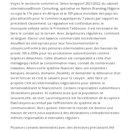
Voyez le secteurle commerce. Selon lerapport 2021/2022 du cabinet
internationalBloom Consulting, spécialisé en Nation Branding,l’Algérie
occupe la 17e place en Afrique et la 109 place mondiale des pays les
plus attractifs pour le commerce,ayantperdu 7 places par rapport au
précédent classement. La régulation est confondue avec le
monopole néfaste selon le Président Tebboune. Il est nécessaire de
faire le constat sur le terrain. Avec despénuries régulières, comment
se targuer d’avoir une balance commerciale excédentaireen
étouffant les entreprises pour leur fonctionnementet le
citoyenconfronté à des pénuries interminables avec des hausses de
prixde 100 à 200% pour les produitsnon subventionnés comme
lespièces détachées. Cette situation est comparable à celle d’un
ménagequi réduit sa consommation mais, connaît de nombreuses
maladies. Allons voirle système financier dans son ensemble (
banques, douanes, domaine ,fiscalité), et demander la délivrance d’un
livret foncier et c’est le calvaire pour le citoyen ; aller faire un
projetet c’est les interminables négociations pour obtenir le
terrainviabiliséet le financement. Certains responsables oublientleurs
déclarations passées. Ils oublient aussi que la population se
souvient,elle, de tout. Laconséquence est l’accélération de la rupture
Etat/citoyens accentué par l’effritement du système de la
communication. Alors qu’avec Internet le monde est devenu une
maison de verre,nous assistons à des déclarations contradictoiresdes
mêmes responsables à intervalles réguliers.
Plusieurs conseils deministres avec des directives précisesont été