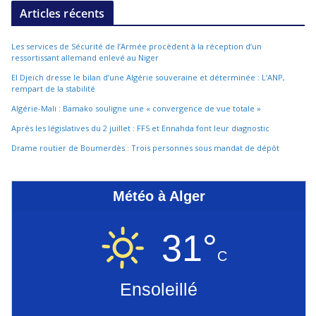
Articles récents
Les services de Sécurité de l’Armée procèdent à la réception d’un
ressortissant allemand enlevé au Niger
El Djeïch dresse le bilan d’une Algérie souveraine et déterminée : L’ANP,
rempart de la stabilité
Algérie-Mali : Bamako souligne une « convergence de vue totale »
Après les législatives du 2 juillet : FFS et Ennahda font leur diagnostic
Drame routier de Boumerdès : Trois personnes sous mandat de dépôt
Météo à Alger
31°
C
Ensoleillé