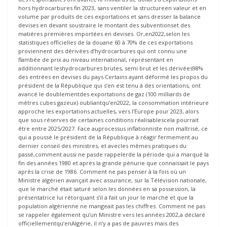
hors hydrocarbures fin 2023, sans ventiler la structureen valeur et en
volume par produits de ces exportations et sans dresser la balance
devises en devant soustraire le montant des subventionset des
matières premières importées en devises. Or,en2022,selon les
statistiques officielles de la douane 60 à 70% de ces exportations
proviennent des dérivées d’hydrocarbures qui ont connu une
flambée de prix au niveau international, représentant en
additionnant leshydrocarbures brutes, semi brut et les dérivées98%
des entrées en devises du pays.Certains ayant déformé les propos du
président de la République qui s’en est tenu à des orientations, ont
avancé le doublementdes exportations de gaz (100 milliards de
mètres cubes gazeux) oubliantqu’en2022, la consommation intérieure
approche les exportations actuelles, vers l’Europe pour 2023, alors
que sous réserves de certaines conditions réalisablescela pourrait
être entre 2025/2027. Face auprocessus inflationniste non maîtrisé, ce
qui a poussé le président de la République à réagir fermement au
dernier conseil des ministres, et avecles mêmes pratiques du
passé,comment aussi ne pasde rappelerde la période qui a marqué la
fin des années 1980 et après la grande pénurie que connaissait le pays
après la crise de 1986. Comment ne pas penser à la fois où un
Ministre algérien avançait avec assurance, sur la Télévision nationale,
que le marché était saturé selon les données en sa possession, la
présentatrice lui rétorquant s’il a fait un jour le marché et que la
population algérienne ne mangeait pas les chiffres. Comment ne pas
se rappeler également qu’un Ministre vers les années 2002,a déclaré
officiellementqu’enAlgérie, il n’y a pas de pauvres mais des