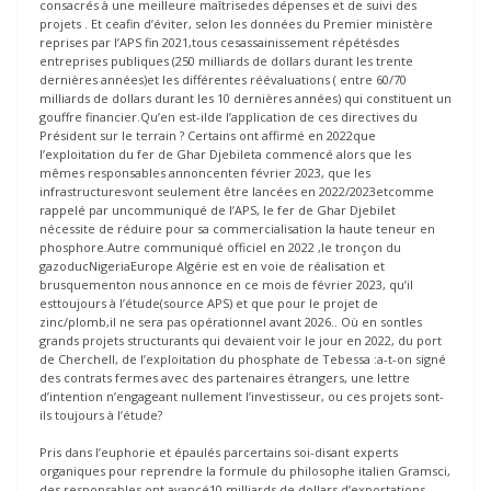
consacrés à une meilleure maîtrisedes dépenses et de suivi des
projets . Et ceafin d’éviter, selon les données du Premier ministère
reprises par l’APS fin 2021,tous cesassainissement répétésdes
entreprises publiques (250 milliards de dollars durant les trente
dernières années)et les différentes réévaluations ( entre 60/70
milliards de dollars durant les 10 dernières années) qui constituent un
gouffre financier.Qu’en est-ilde l’application de ces directives du
Président sur le terrain ? Certains ont affirmé en 2022que
l’exploitation du fer de Ghar Djebileta commencé alors que les
mêmes responsables annoncenten février 2023, que les
infrastructuresvont seulement être lancées en 2022/2023etcomme
rappelé par uncommuniqué de l’APS, le fer de Ghar Djebilet
nécessite de réduire pour sa commercialisation la haute teneur en
phosphore.Autre communiqué officiel en 2022 ,le tronçon du
gazoducNigeriaEurope Algérie est en voie de réalisation et
brusquementon nous annonce en ce mois de février 2023, qu’il
esttoujours à l’étude(source APS) et que pour le projet de
zinc/plomb,il ne sera pas opérationnel avant 2026.. Où en sontles
grands projets structurants qui devaient voir le jour en 2022, du port
de Cherchell, de l’exploitation du phosphate de Tebessa :a-t-on signé
des contrats fermes avec des partenaires étrangers, une lettre
d’intention n’engageant nullement l’investisseur, ou ces projets sont-
ils toujours à l’étude?
Pris dans l’euphorie et épaulés parcertains soi-disant experts
organiques pour reprendre la formule du philosophe italien Gramsci,
des responsables ont avancé10 milliards de dollars d’exportations