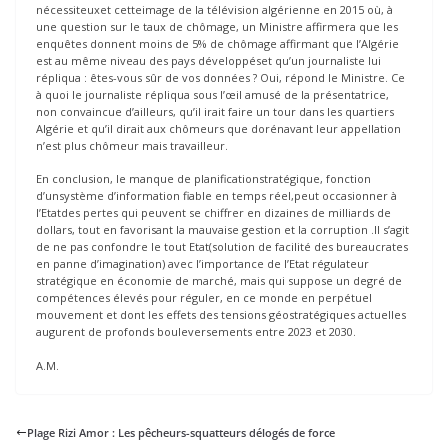
nécessiteuxet cetteimage de la télévision algérienne en 2015 où, à
une question sur le taux de chômage, un Ministre affirmera que les
enquêtes donnent moins de 5% de chômage affirmant que l’Algérie
est au même niveau des pays développéset qu’un journaliste lui
répliqua : êtes-vous sûr de vos données ? Oui, répond le Ministre. Ce
à quoi le journaliste répliqua sous l’œil amusé de la présentatrice,
non convaincue d’ailleurs, qu’il irait faire un tour dans les quartiers
Algérie et qu’il dirait aux chômeurs que dorénavant leur appellation
n’est plus chômeur mais travailleur.
En conclusion, le manque de planificationstratégique, fonction
d’unsystème d’information fiable en temps réel,peut occasionner à
l’Etatdes pertes qui peuvent se chiffrer en dizaines de milliards de
dollars, tout en favorisant la mauvaise gestion et la corruption .Il s’agit
de ne pas confondre le tout Etat(solution de facilité des bureaucrates
en panne d’imagination) avec l’importance de l’Etat régulateur
stratégique en économie de marché, mais qui suppose un degré de
compétences élevés pour réguler, en ce monde en perpétuel
mouvement et dont les effets des tensions géostratégiques actuelles
augurent de profonds bouleversements entre 2023 et 2030.
A.M.
Plage Rizi Amor : Les pêcheurs-squatteurs délogés de force