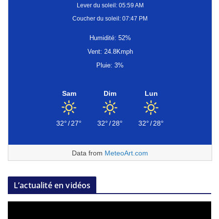
Lever du soleil: 05:59 AM
Coucher du soleil: 07:47 PM
Humidité: 52%
Vent: 24.8Kmph
Pluie: 3%
Sam
Dim
Lun
32°
/
27°
32°
/
28°
32°
/
28°
Data from
MeteoArt.com
L’actualité en vidéos