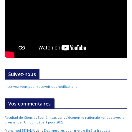
Suivez-nous
Inscrivez-vous pour recevoir des notifications
Vos commentaires
Facultad de Ciencias Económicas
dans
L’économie nationale renoue avec la
croissance : Un bon départ pour 2022
Mohamed BENALIA
dans
Des mesures pour mettre fin à la fraude à