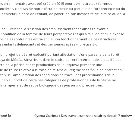
pension alimentaire avait été créé en 2015 pour permettre aux femmes
ancières, « en cas de non-exécution totale ou partielle de l’ordonnance ou du
débiteur (le père de l’enfant) de payer, de son incapacité de le faire ou de la
lui relatif à la situation des établissements spécialisés relevant du
a Condition de la femme de leurs perspectives et qui a fait l’objet d’un exposé
s principales contraintes entravant le bon fonctionnement de ces structures
es enfants délinquants et des personnes âgées », précise-t-on.
rojet de décret exécutif portant affectation d’une parcelle de la forêt
ya de Médéa, s’inscrivant dans le cadre du renforcement de la qualité des
istre de la pêche et des productions halieutiques a présenté une
le de route relative à la mise en œuvre du régime spécifique de protection
te vise l’amélioration des conditions de travail des professionnels de la
tien au profit de certaines catégories de professionnels de la pêche ne
intempérie et de repos biologique des poissons », précise-t-on.
vant la
Cycma Guelma : Des travailleurs sans salaires depuis 7 mois