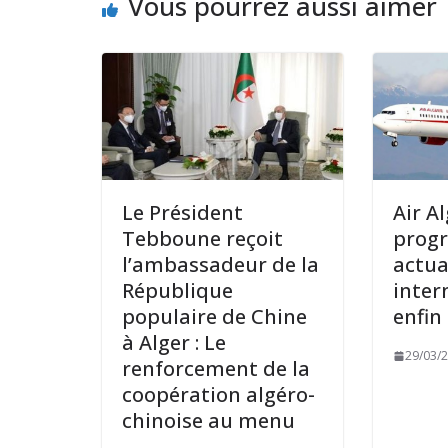
Vous pourrez aussi aimer
Le Président
Air Al
Tebboune reçoit
prog
l’ambassadeur de la
actua
République
inter
populaire de Chine
enfin 
à Alger : Le
29/03/
renforcement de la
coopération algéro-
chinoise au menu