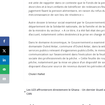
est utile de rappeler dans ce contexte que le Fonds de la 
divorcées et à leurs enfants de bénéficier de redevances fin
jugement fixant la pension alimentaire, en raison du refus du 
méconnaissance de son lieu de résidence ».
Autre dossier à teneur social examiné par le Gouvernement, ce
département de la Solidarité nationale, de la Famille et de l
de la ministre du secteur. « A ce titre, il a été fait état de
d’accueil, notamment celles destinées à la prise en charge d
Dans le domaine économique, le Gouvernement a examiné un p
domaniale Ouled Antar, commune d’Ouled Antar, dans la wila
services publics relevant d’organismes publics.Enfin, le min
communication sur l’avancement dans l’exécution de la feuil
sociale des professionnels de la pêche. « Cette feuille de rou
pêche, notamment par la mise en place d’un dispositif de sou
disposant d’aucune source de revenus durant les périodes d’
Chokri Hafed
Les U23 affronteront directement le Ghana : Un dernier écueil a
CAN