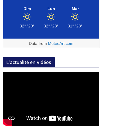
Dim
Lun
Mar
32°
/
29°
32°
/
28°
31°
/
28°
Data from
MeteoArt.com
L’actualité en vidéos