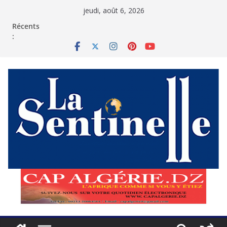
Passer
jeudi, août 6, 2026
au
contenu
Récents
: