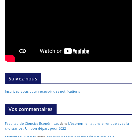
Suivez-nous
Inscrivez-vous pour recevoir des notifications
Vos commentaires
Facultad de Ciencias Económicas
dans
L’économie nationale renoue avec la
croissance : Un bon départ pour 2022
Mohamed BENALIA
dans
Des mesures pour mettre fin à la fraude à