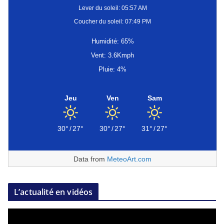
Lever du soleil: 05:57 AM
Coucher du soleil: 07:49 PM
Humidité: 65%
Vent: 3.6Kmph
Pluie: 4%
Jeu
Ven
Sam
30°
/
27°
30°
/
27°
31°
/
27°
Data from
MeteoArt.com
L’actualité en vidéos