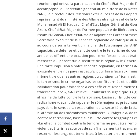
réunions qui ont vu la participation du Chef d’Etat-Major de
accompagné du Secrétaire général du ministère de la Défen
l’ANP, le directeur des Relations extérieures et de la Coopéra
représentant du ministère des Affaires étrangères et de la
Muhammad Ali El-Haddad, Chef d’Etat-Major Général du Gou
Akeik, Chef d’Etat-Major de l’Armée populaire de libératio
Essam El-Gamal, Chef d’Etat-Major Adjoint des Forces armée
Secrétaire exécutif de la Capacité régionale de l’Afrique du
au cours de son intervention, le chef de l’Etat-major de l’A
capacités de défense et de lutte contre le terrorisme du con
annuelles offrent une occasion pour « renforcer la coopérati
menaces qui pèsent sur la sécurité de la région », le Gébéra
une forte impulsion à notre capacité régionale, en termes d
existante entre nos pays respectifs, pour faire face aux mena
même titre que les autres régions du continent africain, est
le terrorisme, le crime organisé, les conflits armés et les diff
collaboration pour faire face à ces défis et œuvrer à mettre 
transfrontalière », a-t-il relevé. Il d’ailleurs souligné que l
africaine de lutte contre le terrorisme, basée sur la lutte c
radicalisme », avant de rappeler le rôle majeur et précurseu
pays dans le sens de la restauration de la sécurité et de la st
bilatérale ou des mécanismes multilatéraux, l’Algérie a, de 
contre le terrorisme, basée sur la lutte contre les groupes e
«En effet, le combat contre le terrorisme ne peut être rempo
violent et à tarir les sources de son financement à travers, 
resserrer les rangs des terroristes, à les doter en armements 