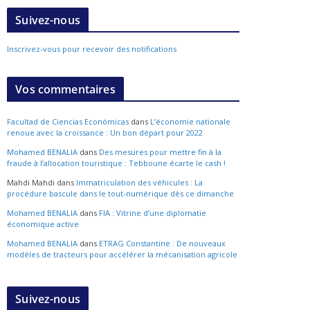
Suivez-nous
Inscrivez-vous pour recevoir des notifications
Vos commentaires
Facultad de Ciencias Económicas
dans
L’économie nationale
renoue avec la croissance : Un bon départ pour 2022
Mohamed BENALIA
dans
Des mesures pour mettre fin à la
fraude à l’allocation touristique : Tebboune écarte le cash !
Mahdi Mahdi
dans
Immatriculation des véhicules : La
procédure bascule dans le tout-numérique dès ce dimanche
Mohamed BENALIA
dans
FIA : Vitrine d’une diplomatie
économique active
Mohamed BENALIA
dans
ETRAG Constantine : De nouveaux
modèles de tracteurs pour accélérer la mécanisation agricole
Suivez-nous