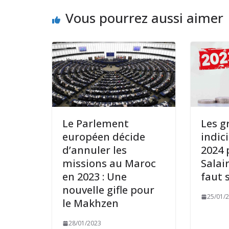
Vous pourrez aussi aimer
Le Parlement
Les gr
européen décide
indic
d’annuler les
2024 
missions au Maroc
Salair
en 2023 : Une
faut 
nouvelle gifle pour
25/01/
le Makhzen
28/01/2023