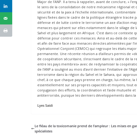
Major de l’ANP. Il a tenu à rappeler, avant de conclure, « l’e
le sens de la consolidation de notre mécanisme régional et de
sécurité et de la paix à l’échelle internationale, continentale e
lignes fixées dans le cadre de la politique étrangère tracée p
défense et de lutte contre le terrorisme un axe d’action maj
menaces qui pèsent sur elles notamment dans le sillage de la
Sahel et plus largement en Afrique. C’est dans ce contexte qu
défense pour contrer ces menaces. Ainsi et au-delà de cette
et afin de faire face aux menaces directes alimentées par l’i
Opérationnel Conjoint (CEMOC) qui regroupe les états-majors d
permanente. Une récente réunion a d’ailleurs permis de «dé
de coopération sécuritaire, s’inscrivant dans le cadre de la 
entre les pays membres» avec de redynamiser la coopération e
de l’ANP a souligné au mois d’avril dernier l’initiative de l’A
terrorisme dans la région du Sahel et le Sahara, qui appro
chef, à ce que chaque pays prenne en charge, lui-même, la l
essentiellement sur ses propres capacités et moyens, tout e
conjugaison des efforts, la coordination et l’aide mutuelle e
antiterroriste, puisque les derniers développements dans l
Lyes Saidi
Le fléau de la toxicomanie prend de l’ampleur : Les mises en ga
spécialistes