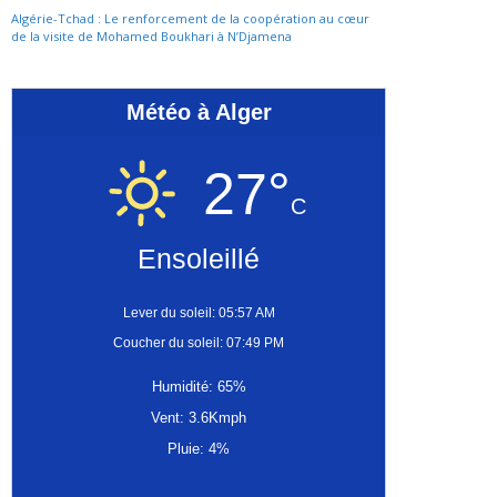
Algérie-Tchad : Le renforcement de la coopération au cœur
de la visite de Mohamed Boukhari à N’Djamena
Météo à Alger
27°
C
Ensoleillé
Lever du soleil: 05:57 AM
Coucher du soleil: 07:49 PM
Humidité: 65%
Vent: 3.6Kmph
Pluie: 4%