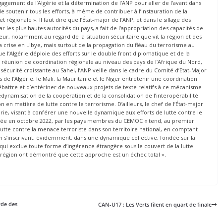
ngagement de l’Algérie et la détermination de l’ANP pour aller de l’avant dans
 soutenir tous les efforts, à même de contribuer à l’instauration de la
t régionale ». Il faut dire que l’État-major de l’ANP, et dans le sillage des
ar les plus hautes autorités du pays, a fait de l’appropriation des capacités de
eur, notamment au regard de la situation sécuritaire que vit la région et des
 crise en Libye, mais surtout de la propagation du fléau du terrorisme au
e l’Algérie déploie des efforts sur le double front diplomatique et de la
 réunion de coordination régionale au niveau des pays de l’Afrique du Nord,
nsécurité croissante au Sahel, l’ANP veille dans le cadre du Comité d’Etat-Major
e l’Algérie, le Mali, la Mauritanie et le Niger entretenir une coordination
battre et d’entériner de nouveaux projets de texte relatifs à ce mécanisme
redynamisation de la coopération et de la consolidation de l’interopérabilité
n matière de lutte contre le terrorisme. D’ailleurs, le chef de l’État-major
lgérie, visant à conférer une nouvelle dynamique aux efforts de lutte contre le
uvée en octobre 2022, par les pays membres du CEMOC « tend, au premier
utte contre la menace terroriste dans son territoire national, en comptant
n s’inscrivant, évidemment, dans une dynamique collective, fondée sur la
t qui exclue toute forme d’ingérence étrangère sous le couvert de la lutte
a région ont démontré que cette approche est un échec total ».
rde des
CAN-U17 : Les Verts filent en quart de finale