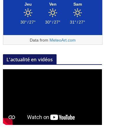
Jeu
Ven
Sam
30°
/
27°
30°
/
27°
31°
/
27°
Data from
MeteoArt.com
L’actualité en vidéos