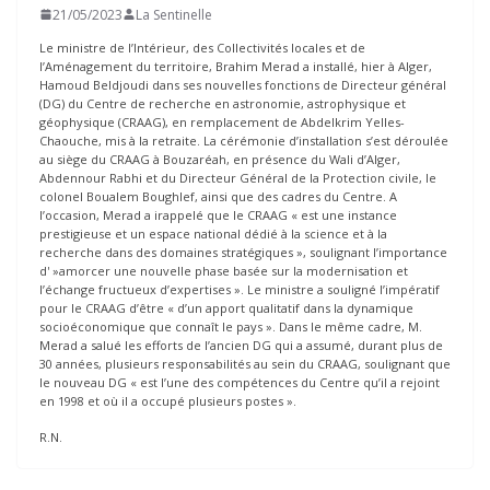
21/05/2023
La Sentinelle
Le ministre de l’Intérieur, des Collectivités locales et de
l’Aménagement du territoire, Brahim Merad a installé, hier à Alger,
Hamoud Beldjoudi dans ses nouvelles fonctions de Directeur général
(DG) du Centre de recherche en astronomie, astrophysique et
géophysique (CRAAG), en remplacement de Abdelkrim Yelles-
Chaouche, mis à la retraite. La cérémonie d’installation s’est déroulée
au siège du CRAAG à Bouzaréah, en présence du Wali d’Alger,
Abdennour Rabhi et du Directeur Général de la Protection civile, le
colonel Boualem Boughlef, ainsi que des cadres du Centre. A
l’occasion, Merad a irappelé que le CRAAG « est une instance
prestigieuse et un espace national dédié à la science et à la
recherche dans des domaines stratégiques », soulignant l’importance
d' »amorcer une nouvelle phase basée sur la modernisation et
l’échange fructueux d’expertises ». Le ministre a souligné l’impératif
pour le CRAAG d’être « d’un apport qualitatif dans la dynamique
socioéconomique que connaît le pays ». Dans le même cadre, M.
Merad a salué les efforts de l’ancien DG qui a assumé, durant plus de
30 années, plusieurs responsabilités au sein du CRAAG, soulignant que
le nouveau DG « est l’une des compétences du Centre qu’il a rejoint
en 1998 et où il a occupé plusieurs postes ».
R.N.