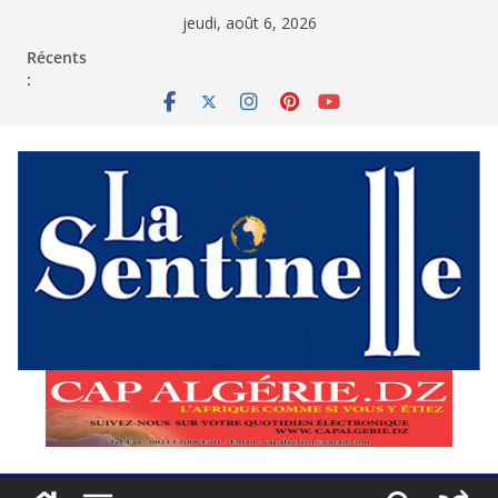
Passer
jeudi, août 6, 2026
au
contenu
Récents
: