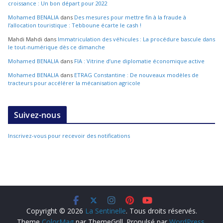
croissance : Un bon départ pour 2022
Mohamed BENALIA
dans
Des mesures pour mettre fin à la fraude à
l’allocation touristique : Tebboune écarte le cash !
Mahdi Mahdi
dans
Immatriculation des véhicules : La procédure bascule dans
le tout-numérique dès ce dimanche
Mohamed BENALIA
dans
FIA : Vitrine d’une diplomatie économique active
Mohamed BENALIA
dans
ETRAG Constantine : De nouveaux modèles de
tracteurs pour accélérer la mécanisation agricole
Suivez-nous
Inscrivez-vous pour recevoir des notifications
Copyright © 2026
La Sentinelle
. Tous droits réservés.
Theme
ColorMag
par ThemeGrill. Propulsé par
WordPress
.