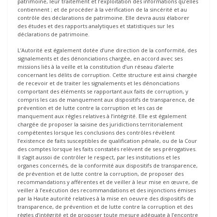
patrimoine, leur traitement et l’exploitation des informations qu’elles
contiennent ; et de procéder à la vérification de la sincérité et au
contrôle des déclarations de patrimoine. Elle devra aussi élaborer
des études et des rapports analytiques et statistiques sur les
déclarations de patrimoine.
L’Autorité est également dotée d’une direction de la conformité, des
signalements et des dénonciations chargée, en accord avec ses
missions liés à la veille et la constitution d’un réseau d’alerte
concernant les délits de corruption. Cette structure est ainsi chargée
de recevoir et de traiter les signalements et les dénonciations
comportant des éléments se rapportant aux faits de corruption, y
compris les cas de manquement aux dispositifs de transparence, de
prévention et de lutte contre la corruption et les cas de
manquement aux règles relatives à l’intégrité. Elle est également
chargée de proposer la saisine des juridictions territorialement
compétentes lorsque les conclusions des contrôles révèlent
l’existence de faits susceptibles de qualification pénale, ou de la Cour
des comptes lorsque les faits constatés relèvent de ses prérogatives.
Il s’agit aussoi de contrôler le respect, par les institutions et les
organes concernés, de la conformité aux dispositifs de transparence,
de prévention et de lutte contre la corruption, de proposer des
recommandations y afférentes et de veiller à leur mise en œuvre, de
veiller à l’exécution des recommandations et des injonctions émises
par la Haute autorité relatives à la mise en oeuvre des dispositifs de
transparence, de prévention et de lutte contre la corruption et des
règles d’intégrité et de proposer toute mesure adéquate à l’encontre