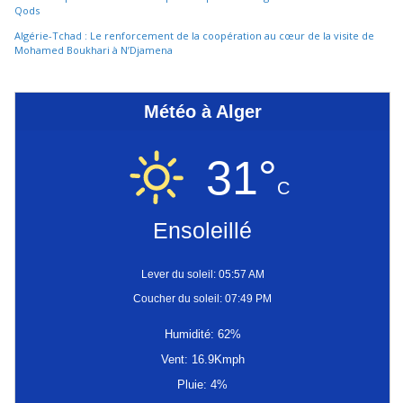
Qods
Algérie-Tchad : Le renforcement de la coopération au cœur de la visite de
Mohamed Boukhari à N’Djamena
Météo à Alger
31°
C
Ensoleillé
Lever du soleil: 05:57 AM
Coucher du soleil: 07:49 PM
Humidité: 62%
Vent: 16.9Kmph
Pluie: 4%