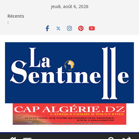
Passer
jeudi, août 6, 2026
au
contenu
Récents
: