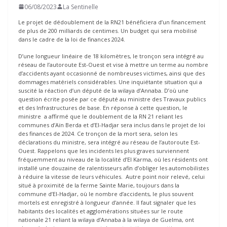
06/08/2023
La Sentinelle
Le projet de dédoublement de la RN21 bénéficiera d’un financement
de plus de 200 milliards de centimes. Un budget qui sera mobilisé
dans le cadre de la loi de finances 2024.
D’une longueur linéaire de 18 kilomètres, le tronçon sera intégré au
réseau de l’autoroute Est-Ouest et vise à mettre un terme au nombre
d’accidents ayant occasionné de nombreuses victimes, ainsi que des
dommages matériels considérables. Une inquiétante situation qui a
suscité la réaction d’un député de la wilaya d’Annaba. D’où une
question écrite posée par ce député au ministre des Travaux publics
et des Infrastructures de base. En réponse à cette question, le
ministre a affirmé que le doublement de la RN 21 reliant les
communes d’Aïn Berda et d’El-Hadjar sera inclus dans le projet de loi
des finances de 2024. Ce tronçon de la mort sera, selon les
déclarations du ministre, sera intégré au réseau de l’autoroute Est-
Ouest. Rappelons que les incidents les plus graves surviennent
fréquemment au niveau de la localité d’El Karma, où les résidents ont
installé une douzaine de ralentisseurs afin d’obliger les automobilistes
à réduire la vitesse de leurs véhicules. Autre point noir relevé, celui
situé à proximité de la ferme Sainte Marie, toujours dans la
commune d’El-Hadjar, où le nombre d’accidents, le plus souvent
mortels est enregistré à longueur d’année. Il faut signaler que les
habitants des localités et agglomérations situées sur le route
nationale 21 reliant la wilaya d’Annaba à la wilaya de Guelma, ont