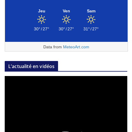
Jeu
Ven
Sam
30°
/
27°
30°
/
27°
31°
/
27°
Data from
MeteoArt.com
L’actualité en vidéos