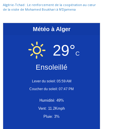
Algérie-Tchad : Le renforcement de la coopération au cœur
de la visite de Mohamed Boukhari à N’Djamena
Météo à Alger
29°
C
Ensoleillé
Lever du soleil: 05:59 AM
Coucher du soleil: 07:47 PM
Humidité: 49%
Vent: 11.2Kmph
Pluie: 3%