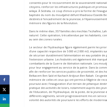
consentis pour le recouvrement de la souveraineté nationale 
citoyens, renforcer les infrastructures publiques et promou
wilaya. À Sedrata, ce coup d’envoi a pris la forme de l’inaug
baptisée du nom du moudjahid défunt Khadraoui Essedik Ben
destinés à l’encadrement de la jeunesse, à l’épanouissement c
mémoire des figures de la Révolution.
Dans le même élan, 357 familles des mechtas Tezhafine, Lah
naturel. Cette opération, très attendue par les habitants, co
au sein des zones rurales.
Le secteur de l’hydraulique figure également parmi les prio
d’une capacité respective de 5 000 et 2 000 m3, implantés su
de sécuriser durablement l’alimentation en eau potable de pl
l’extension urbaine. Les festivités ont également été marq
combattants de la Guerre de libération nationale. Les moud
pour leur engagement au service de la patrie. Dans la com
afin de renforcer les services publics de proximité, et de
Belkacem Ben Saïd et Kachach Ardjoun Ben Rabah. Ces gestes 
mémoire de celles et ceux qui ont permis à l’Algérie de rec
poursuivi avec l’inauguration d’un terrain de pétanque destin
pratique des activités de loisirs, notamment auprès des jeune
de l’éducation, de l’hydraulique, de la poste, de la jeunesse
différents segments, seront progressivement mis en service d
volonté des autorités de poursuivre les efforts de modernis