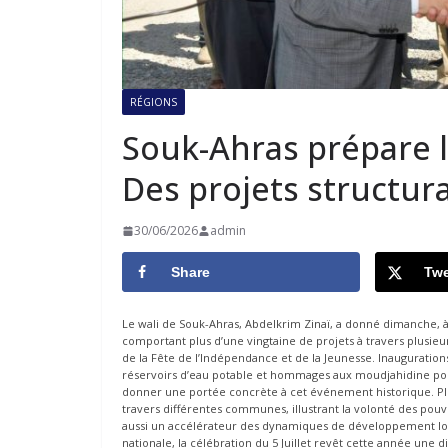
RÉGIONS
Souk-Ahras prépare la
Des projets structur
30/06/2026
admin
Share
Twe
Le wali de Souk-Ahras, Abdelkrim Zinaï, a donné dimanche,
comportant plus d’une vingtaine de projets à travers plusieu
de la Fête de l’Indépendance et de la Jeunesse. Inauguratio
réservoirs d’eau potable et hommages aux moudjahidine pon
donner une portée concrète à cet événement historique. Plus
travers différentes communes, illustrant la volonté des po
aussi un accélérateur des dynamiques de développement loca
nationale, la célébration du 5 Juillet revêt cette année une d