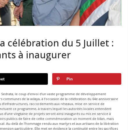
 célébration du 5 Juillet :
ants à inaugurer
et
Pin
 à Sedrata, le coup d’envoi d’un vaste programme de développement
rs communes de la wilaya, à l’occasion de la célébration du 64e anniversaire
ns d’infrastructures, raccordements aux réseaux, mise en service de
ctuent ce programme, à travers lequel les autorités locales entendent
 d’une vingtaine de projets seront ainsi inaugurés ou mis en service à
uvoirs publics de faire de cette commémoration un moment de bilan, mais
l. Au-delà de l’hommage rendu aux martyrs et aux artisans de la libération
imension particulière. Elle met en évidence la continuité entre les sacrifices