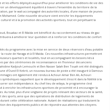
et les efforts déployés aujourd’hui pour améliorer les conditions de vie des
voir un développement équilibré à travers l’ensemble du territoire de la
uration, par le wali accompagné des autorités locales, d’une maison de jeunes
 Mohamed. Cette nouvelle structure vient enrichir les équipements
ulturel et à la promotion des activités sportives, tout en perpétuant la
oud, Bouakaz et El Maïda ont bénéficié du raccordement au réseau de gaz
ntribuera à améliorer leur quotidien et à renforcer les conditions de confort
rités du programme avec la mise en service de deux réservoirs d’eau potable
r la route de Haraga et à El Maïda. Ces nouvelles infrastructures permettront
usieurs quartiers et localités, tout en accompagnant les besoins liés à
uées par des cérémonies de reconnaissance en l’honneur des anciens
jahidine Kadjouh Lemouchi et Ben Nasser Salah Ben Touah ont été distingués
mune d’Oued El Kebrit, un nouveau bureau de poste a été inauguré à Damous
s hommages ont également été rendus à Achouri Amar Ben Ali, Achouri
symboliques rappellent que le développement s’inscrit dans la fidélité à la
ouvrer son indépendance. Au chef-lieu de wilaya, le programme s’est
é à enrichir les infrastructures sportives de proximité et à encourager la
s. Au total, plus d’une vingtaine de projets relevant des secteurs de la santé,
 et des sports, ainsi que des opérations de distribution de logements de
urant cette célébration nationale. Autant de réalisations qui traduisent la
ation des équipements publics et de répondre aux attentes des citoyens.