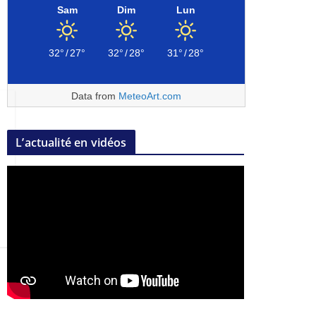
Sam
Dim
Lun
32°
/
27°
32°
/
28°
31°
/
28°
Data from
MeteoArt.com
L’actualité en vidéos