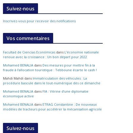
Suivez-nous
Inscrivez-vous pour recevoir des notifications
Vos commentaires
Facultad de Ciencias Económicas
dans
L’économie nationale
renoue avec la croissance : Un bon départ pour 2022
Mohamed BENALIA
dans
Des mesures pour mettre fin à la
fraude à l’allocation touristique : Tebboune écarte le cash !
Mahdi Mahdi
dans
Immatriculation des véhicules : La
procédure bascule dans le tout-numérique dès ce dimanche
Mohamed BENALIA
dans
FIA : Vitrine d’une diplomatie
économique active
Mohamed BENALIA
dans
ETRAG Constantine : De nouveaux
modèles de tracteurs pour accélérer la mécanisation agricole
Suivez-nous