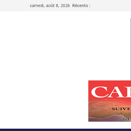
Passer
samedi, août 8, 2026
Récents :
au
contenu