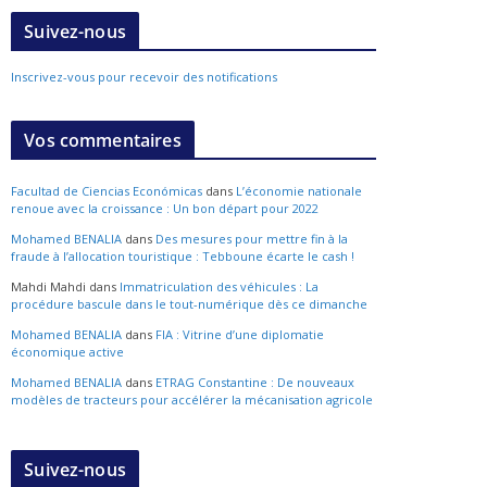
Suivez-nous
Inscrivez-vous pour recevoir des notifications
Vos commentaires
Facultad de Ciencias Económicas
dans
L’économie nationale
renoue avec la croissance : Un bon départ pour 2022
Mohamed BENALIA
dans
Des mesures pour mettre fin à la
fraude à l’allocation touristique : Tebboune écarte le cash !
Mahdi Mahdi
dans
Immatriculation des véhicules : La
procédure bascule dans le tout-numérique dès ce dimanche
Mohamed BENALIA
dans
FIA : Vitrine d’une diplomatie
économique active
Mohamed BENALIA
dans
ETRAG Constantine : De nouveaux
modèles de tracteurs pour accélérer la mécanisation agricole
Suivez-nous