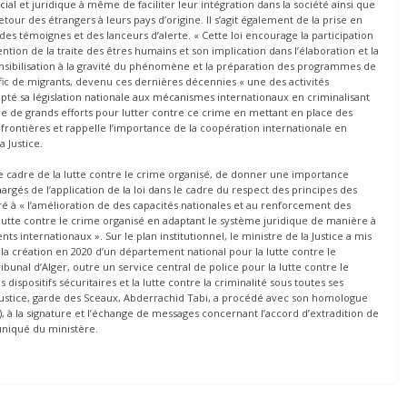
ocial et juridique à même de faciliter leur intégration dans la société ainsi que
 retour des étrangers à leurs pays d’origine. Il s’agit également de la prise en
 des témoignes et des lanceurs d’alerte. « Cette loi encourage la participation
ention de la traite des êtres humains et son implication dans l’élaboration et la
ensibilisation à la gravité du phénomène et la préparation des programmes de
rafic de migrants, devenu ces dernières décennies « une des activités
dapté sa législation nationale aux mécanismes internationaux en criminalisant
oie de grands efforts pour lutter contre ce crime en mettant en place des
rontières et rappelle l’importance de la coopération internationale en
a Justice.
 le cadre de la lutte contre le crime organisé, de donner une importance
rgés de l’application de la loi dans le cadre du respect des principes des
ré à « l’amélioration de des capacités nationales et au renforcement des
a lutte contre le crime organisé en adaptant le système juridique de manière à
internationaux ». Sur le plan institutionnel, le ministre de la Justice a mis
t la création en 2020 d’un département national pour la lutte contre le
ibunal d’Alger, outre un service central de police pour la lutte contre le
dispositifs sécuritaires et la lutte contre la criminalité sous toutes ses
a Justice, garde des Sceaux, Abderrachid Tabi, a procédé avec son homologue
e), à la signature et l’échange de messages concernant l’accord d’extradition de
uniqué du ministère.