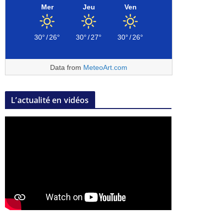
Mer
Jeu
Ven
30°
/
26°
30°
/
27°
30°
/
26°
Data from
MeteoArt.com
L’actualité en vidéos