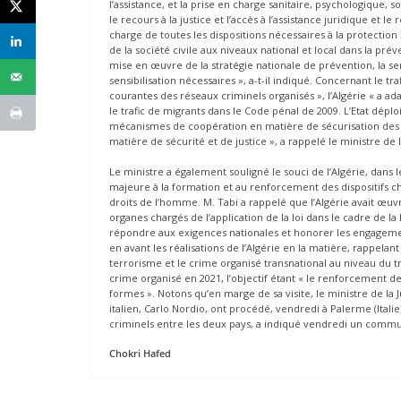
l’assistance, et la prise en charge sanitaire, psychologique, s
le recours à la justice et l’accès à l’assistance juridique et le
charge de toutes les dispositions nécessaires à la protection
de la société civile aux niveaux national et local dans la prév
mise en œuvre de la stratégie nationale de prévention, la s
sensibilisation nécessaires », a-t-il indiqué. Concernant le t
courantes des réseaux criminels organisés », l’Algérie « a a
le trafic de migrants dans le Code pénal de 2009. L’Etat dépl
mécanismes de coopération en matière de sécurisation des f
matière de sécurité et de justice », a rappelé le ministre de l
Le ministre a également souligné le souci de l’Algérie, dans
majeure à la formation et au renforcement des dispositifs cha
droits de l’homme. M. Tabi a rappelé que l’Algérie avait œuv
organes chargés de l’application de la loi dans le cadre de l
répondre aux exigences nationales et honorer les engagements 
en avant les réalisations de l’Algérie en la matière, rappelan
terrorisme et le crime organisé transnational au niveau du tr
crime organisé en 2021, l’objectif étant « le renforcement des 
formes ». Notons qu’en marge de sa visite, le ministre de l
italien, Carlo Nordio, ont procédé, vendredi à Palerme (Itali
criminels entre les deux pays, a indiqué vendredi un comm
Chokri Hafed