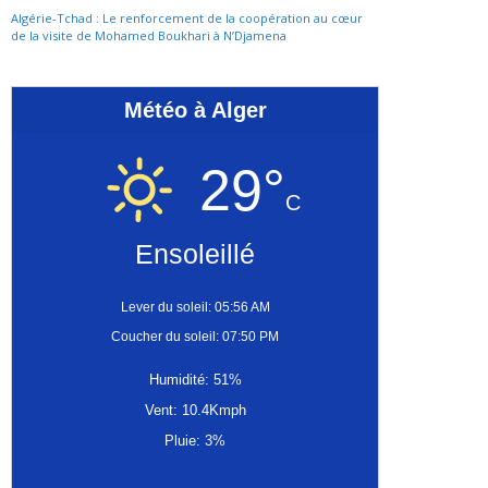
Algérie-Tchad : Le renforcement de la coopération au cœur
de la visite de Mohamed Boukhari à N’Djamena
Météo à Alger
29°
C
Ensoleillé
Lever du soleil: 05:56 AM
Coucher du soleil: 07:50 PM
Humidité: 51%
Vent: 10.4Kmph
Pluie: 3%