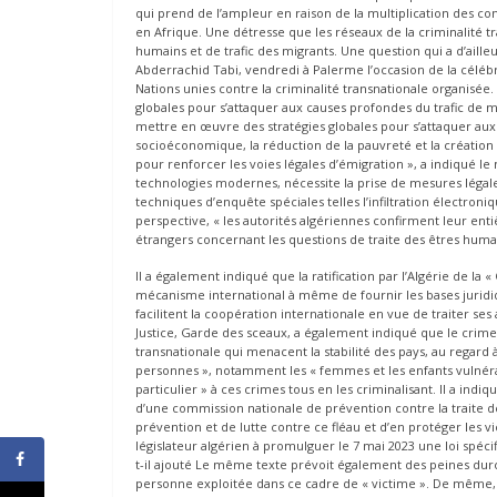
qui prend de l’ampleur en raison de la multiplication des con
en Afrique. Une détresse que les réseaux de la criminalité tr
humains et de trafic des migrants. Une question qui a d’aille
Abderrachid Tabi, vendredi à Palerme l’occasion de la céléb
Nations unies contre la criminalité transnationale organisée
globales pour s’attaquer aux causes profondes du trafic de m
mettre en œuvre des stratégies globales pour s’attaquer au
socioéconomique, la réduction de la pauvreté et la création
pour renforcer les voies légales d’émigration », a indiqué le 
technologies modernes, nécessite la prise de mesures légales 
techniques d’enquête spéciales telles l’infiltration électroni
perspective, « les autorités algériennes confirment leur en
étrangers concernant les questions de traite des êtres humain
Il a également indiqué que la ratification par l’Algérie de la
mécanisme international à même de fournir les bases juridique
facilitent la coopération internationale en vue de traiter ses
Justice, Garde des sceaux, a également indiqué que le crime
transnationale qui menacent la stabilité des pays, au regard à s
personnes », notamment les « femmes et les enfants vulnérabl
particulier » à ces crimes tous en les criminalisant. Il a ind
d’une commission nationale de prévention contre la traite d
prévention et de lutte contre ce fléau et d’en protéger les v
législateur algérien à promulguer le 7 mai 2023 une loi spéci
t-il ajouté Le même texte prévoit également des peines durci
personne exploitée dans ce cadre de « victime ». De même, l