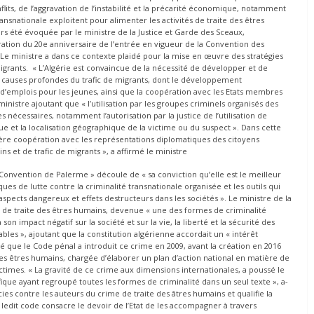
flits, de l’aggravation de l’instabilité et la précarité économique, notamment
ansnationale exploitent pour alimenter les activités de traite des êtres
urs été évoquée par le ministre de la Justice et Garde des Sceaux,
ration du 20e anniversaire de l’entrée en vigueur de la Convention des
. Le ministre a dans ce contexte plaidé pour la mise en œuvre des stratégies
igrants.
« L’Algérie est convaincue de la nécessité de développer et de
x causes profondes du trafic de migrants, dont le développement
 d’emplois pour les jeunes, ainsi que la coopération avec les Etats membres
ministre ajoutant que « l’utilisation par les groupes criminels organisés des
nécessaires, notamment l’autorisation par la justice de l’utilisation de
que et la localisation géographique de la victime ou du suspect ».
Dans cette
tière coopération avec les représentations diplomatiques des citoyens
s et de trafic de migrants », a affirmé le ministre
 « Convention de Palerme » découle de « sa conviction qu’elle est le meilleur
s de lutte contre la criminalité transnationale organisée et les outils qui
 aspects dangereux et effets destructeurs dans les sociétés ». Le ministre de la
 de traite des êtres humains, devenue « une des formes de criminalité
on impact négatif sur la société et sur la vie, la liberté et la sécurité des
es », ajoutant que la constitution algérienne accordait un « intérêt
iqué que le Code pénal a introduit ce crime en 2009, avant la création en 2016
es êtres humains, chargée d’élaborer un plan d’action national en matière de
ictimes. « La gravité de ce crime aux dimensions internationales, a poussé le
fique ayant regroupé toutes les formes de criminalité dans un seul texte », a-
es contre les auteurs du crime de traite des âtres humains et qualifie la
edit code consacre le devoir de l’Etat de les accompagner à travers