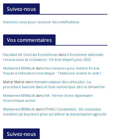
Suivez-nous
Inscrivez-vous pour recevoir des notifications
Vos commentaires
Facultad de Ciencias Económicas
dans
L’économie nationale
renoue avec la croissance : Un bon départ pour 2022
Mohamed BENALIA
dans
Des mesures pour mettre fin à la
fraude à l’allocation touristique : Tebboune écarte le cash !
Mahdi Mahdi
dans
Immatriculation des véhicules : La
procédure bascule dans le tout-numérique dès ce dimanche
Mohamed BENALIA
dans
FIA : Vitrine d’une diplomatie
économique active
Mohamed BENALIA
dans
ETRAG Constantine : De nouveaux
modèles de tracteurs pour accélérer la mécanisation agricole
Suivez-nous