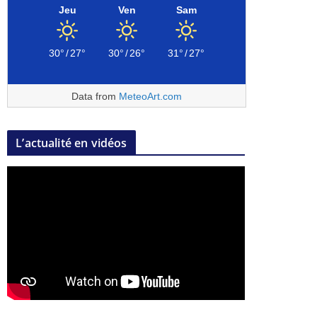
Jeu
Ven
Sam
30°
/
27°
30°
/
26°
31°
/
27°
Data from
MeteoArt.com
L’actualité en vidéos