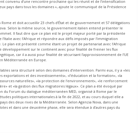
ent convenu d’une rencontre prochaine qui les réunit et de l’intensification
eux pays dans tous les domaines », ajoute le communiqué de la Présidence
 à Rome et doit accueillir 23 chefs d’État et de gouvernement et 57 délégations
 Nova. Selon la même source, le gouvernement italien entend présenter le
ommet. Il faut dire que ce plan est le projet majeur porté par la présidente
e l’Italie avec l’Afrique et répondre aux défis imposés par l’immigration
. Le plan est présenté comme étant un projet de partenariat avec l’Afrique
le développement sur le continent avec pour finalité de freiner les flux
ique, car il a aussi pour finalité de sécurisant l’approvisionnement de l’UE
ue en Méditerranée en Europe.
ables sera structuré selon des domaines d’intervention. Parmi eux, il y a «les
s exportations et des investissements», «l’éducation et la formation», «la
 ressources naturelles», «la protection de l’environnement», «le renforcement
ière» et «la gestion des flux migratoires légaux». Ce plan a été évoqué par
tion du Forum du dialogue méditerranéen MED, organisé à Rome par le
 études politiques internationales à la fin de 2022, et au cours duquel elle a
s pays des deux rives de la Méditerranée. Selon Agenzia Nova, dans une
pilotes et dans une deuxième phase, elle sera étendue à d’autres pays du