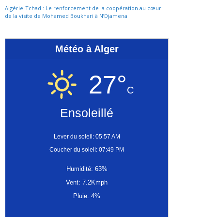
Algérie-Tchad : Le renforcement de la coopération au cœur
de la visite de Mohamed Boukhari à N’Djamena
Météo à Alger
27°
C
Ensoleillé
Lever du soleil: 05:57 AM
Coucher du soleil: 07:49 PM
Humidité: 63%
Vent: 7.2Kmph
Pluie: 4%