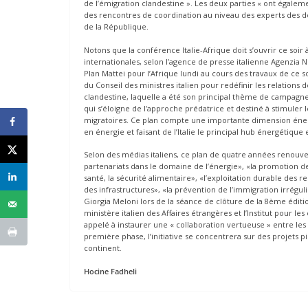
de l’émigration clandestine ». Les deux parties « ont égalem
des rencontres de coordination au niveau des experts des d
de la République.
Notons que la conférence Italie-Afrique doit s’ouvrir ce soir
internationales, selon l’agence de presse italienne Agenzia
Plan Mattei pour l’Afrique lundi au cours des travaux de ce s
du Conseil des ministres italien pour redéfinir les relations d
clandestine, laquelle a été son principal thème de campagne
qui s’éloigne de l’approche prédatrice et destiné à stimuler 
migratoires. Ce plan compte une importante dimension énergét
en énergie et faisant de l’Italie le principal hub énergétiq
Selon des médias italiens, ce plan de quatre années renouvel
partenariats dans le domaine de l’énergie», «la promotion de
santé, la sécurité alimentaire», «l’exploitation durable des
des infrastructures», «la prévention de l’immigration irrégul
Giorgia Meloni lors de la séance de clôture de la 8ème édi
ministère italien des Affaires étrangères et l’Institut pour les
appelé à instaurer une « collaboration vertueuse » entre le
première phase, l’initiative se concentrera sur des projets 
continent.
Hocine Fadheli