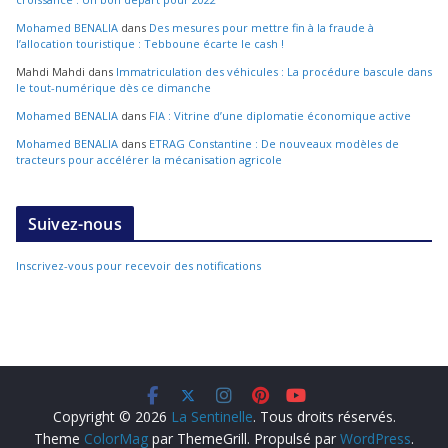
Mohamed BENALIA
dans
Des mesures pour mettre fin à la fraude à
l’allocation touristique : Tebboune écarte le cash !
Mahdi Mahdi
dans
Immatriculation des véhicules : La procédure bascule dans
le tout-numérique dès ce dimanche
Mohamed BENALIA
dans
FIA : Vitrine d’une diplomatie économique active
Mohamed BENALIA
dans
ETRAG Constantine : De nouveaux modèles de
tracteurs pour accélérer la mécanisation agricole
Suivez-nous
Inscrivez-vous pour recevoir des notifications
Copyright © 2026
La Sentinelle
. Tous droits réservés.
Theme
ColorMag
par ThemeGrill. Propulsé par
WordPress
.