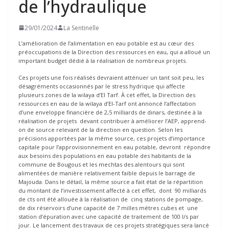
de l’hydraulique
29/01/2024
La Sentinelle
L’amélioration de l’alimentation en eau potable est au cœur des
préoccupations de la Direction des ressources en eau, qui a alloué un
important budget dédié à la réalisation de nombreux projets.
Ces projets une fois réalisés devraient atténuer un tant soit peu, les
désagréments occasionnés par le stress hydrique qui affecte
plusieurs zones de la wilaya d’El Tarf. À cet effet, la Direction des
ressources en eau de la wilaya d’El-Tarf ont annoncé l’affectation
d’une enveloppe financière de 2,5 milliards de dinars, destinée à la
réalisation de projets devant contribuer à améliorer l’AEP, apprend-
on de source relevant de la direction en question. Selon les
précisions apportées par la même source, ces projets d’importance
capitale pour l’approvisionnement en eau potable, devront répondre
aux besoins des populations en eau potable des habitants de la
commune de Bougous et les mechtas des alentours qui sont
alimentées de manière relativement faible depuis le barrage de
Majouda. Dans le détail, la même source a fait état de la répartition
du montant de l’investissement affecté à cet effet, dont 90 milliards
de cts ont été allouée à la réalisation de cinq stations de pompage,
de dix réservoirs d’une capacité de 7 milles mètres cubes et une
station d’épuration avec une capacité de traitement de 100 l/s par
jour. Le lancement des travaux de ces projets stratégiques sera lancé