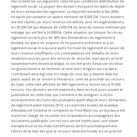
s’accordent sur un argument, celui lié aux conditions d’attribution du
logement social. La plupart des dossiers évoquent les dates du dépôt
de leurs demandes de logement. La majorité remonte à l’an 2000,
lorsqu’ils percevaient un salaire mensuel de 8.000 DA. Leurs dossiers
ont été rejetés car leurs revenus ont atteint, avec les augmentations,
les 30.000 DA qui dépasse de 6.000 DA du seuil du revenu mensuel par
ménage qui est fixé à 24.000DA. Cette situation qui bloque l’accès au
logement social à plus de 50% des demandeurs de logements à
Annaba, les place en suspens. Ils ne peuvent prétendre ni à un
logement social ni à aucune autre formule de logement en raison de
leurs revenus insuffisants. Les contestataires ont débattu de leurs
situations sous les yeux des services de sécurité, mais après un bref
rassemblement devant la wilaya, ils ont été priés d’évacuer les lieux.
Un grand nombre de femmes se sont alors dirigées vers la daïra,
contribuant ainsi à grossir les rangs de ceux qui y étaient déjà sur
place, avant de se rendre à l’évidence, celle de procéder au recours.
Au total, cette liste affichée de 900 logements a donné lieu à 10.000
recours. Ces derniers seront examinés, dans les huit jours suivant la
publication de cette liste qui, convient-il de souligner, a inclus
exclusivement les noms des postulants ayant déposé leurs demandes
de logement avant l’année 2014. Les autorités locales de la wilaya
d’Annaba ont mobilisé le complexe au Pont Blanc où, un bureau a été
ouvert et chargé de recueillir les réclamations accompagnées des
documents justificatifs. Les recours seront traités avec une totale
transparence et les indus bénéficiaires seront automatiquement
retirés de la liste dès que le recours s’avérera fondé, a-t-on précisé.