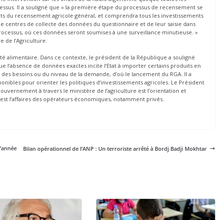
ocessus. Il a souligné que « la première étape du processus de recensement se
gents du recensement agricole général, et comprendra tous les investissements
e de centres de collecte des données du questionnaire et de leur saisie dans
cessus, où ces données seront soumises à une surveillance minutieuse. »
e de l’Agriculture.
té alimentaire. Dans ce contexte, le président de la République a souligné
e l’absence de données exactes incite l’Etat à importer certains produits en
n des besoins ou du niveau de la demande, d’où le lancement du RGA. Il a
nibles pour orienter les politiques d’investissements agricoles. Le Président
vernement à travers le ministère de l’agriculture est l’orientation et
ent est l’affaires des opérateurs économiques, notamment privés.
l’année
Bilan opérationnel de l’ANP : Un terroriste arrêté à Bordj Badji Mokhtar