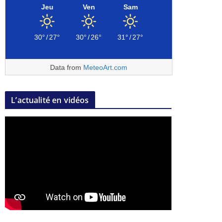
Jeu
Ven
Sam
30°
/
27°
30°
/
26°
31°
/
27°
Data from
MeteoArt.com
L’actualité en vidéos