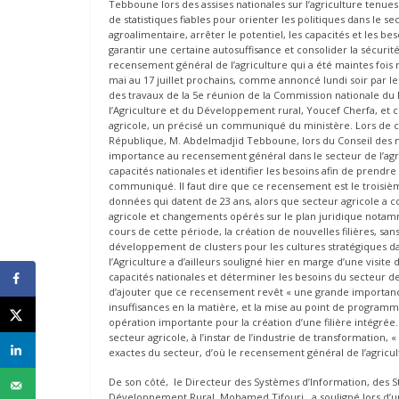
Tebboune lors des assises nationales sur l’agriculture tenues 
de statistiques fiables pour orienter les politiques dans le sec
agroalimentaire, arrêter le potentiel, les capacités et les b
garantir une certaine autosuffisance et consolider la sécurit
recensement général de l’agriculture qui a été maintes fois
mai au 17 juillet prochains, comme annoncé lundi soir par le
des travaux de la 5e réunion de la Commission nationale du 
l’Agriculture et du Développement rural, Youcef Cherfa, et
agricole, un précisé un communiqué du ministère. Lors de ce
République, M. Abdelmadjid Tebboune, lors du Conseil des mi
importance au recensement général dans le secteur de l’agri
capacités nationales et identifier les besoins afin de prendre
communiqué. Il faut dire que ce recensement est le troisième
données qui datent de 23 ans, alors que secteur agricole a
agricole et changements opérés sur le plan juridique notamm
cours de cette période, la création de nouvelles filières, s
développement de clusters pour les cultures stratégiques da
l’Agriculture a d’ailleurs souligné hier en marge d’une visite
capacités nationales et déterminer les besoins du secteur de 
d’ajouter que ce recensement revêt « une grande importance, 
insuffisances en la matière, et la mise au point de progra
opération importante pour la création d’une filière intégrée.
secteur agricole, à l’instar de l’industrie de transformation, «
exactes du secteur, d’où le recensement général de l’agricultu
De son côté, le Directeur des Systèmes d’Information, des Sta
Développement Rural, Mohamed Tifouri, a souligné lors d’un