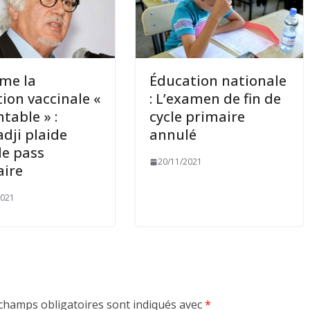
ime la
Éducation nationale
tion vaccinale «
: L’examen de fin de
table » :
cycle primaire
dji plaide
annulé
le pass
20/11/2021
aire
2021
champs obligatoires sont indiqués avec
*