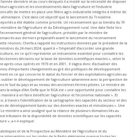
l’année dernière et au cours desquels il a insisté sur la nécessité de disposer
teurs agricoles et les investissements dans l’agriculture et l’industrie
esoins afin de mettre en place une filière agro-industrielle intégrée à même de
é alimentaire. C’est dans cet objectif que le lancement du Troisième
 reportés a été établie comme priorité. Un recensement qui se tiendra du 19
 ministère de l’Agriculture et du Développement rural. Une date fixée lors
Recensement général de l’agriculture, présidés par le ministre de
 consacrés aux derniers préparatifs avant le lancement du recensement
tte réunion, Cherfa a rappelé les instructions données par le président de la
nistres du 24 mars 2024, quant à « l’impératif d’accorder une grande
culture, en ce qu’il représente un mécanisme essentiel pour connaître les
 les bonnes décisions sur la base de données scientifiques exactes », selon le
 après ceux opérés en 1973 et en 2001. Il s’agira donc d’actualiser des
 connu d’importants changements au gré des politiques de développement
ent en ce qui concerne le statut du foncier et des exploitations agricoles au
ans oublier le développement de l’agriculture saharienne avec la perspective de
ns le Sud du pays et au niveau des anciennes fermes pilotes. Le ministre de
 dans la wilaya d’Ain Defla que le RGA est « une opportunité pour connaître les
manière à en faire bénéficier l’agriculteur et l’économie nationale ». Et
à travers l’identification de la cartographie des capacités du secteur et des
mmes de développement basés sur des données exactes et minutieuses ». Une
 Le ministre a ainsi souligné que la relance de plusieurs domaines liés au
 est tributaire de la disponibilité de données scientifiques sur les capacités
re », a-t-il expliqué.
tistiques et de la Prospective au Ministère de l’Agriculture et du
e intervention sur les ondes de la Radio algérienne queque toutes les