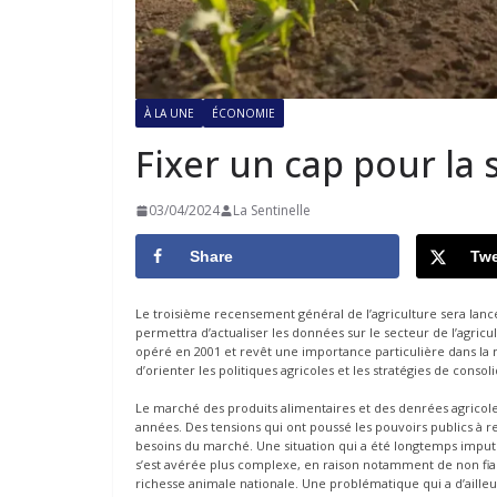
À LA UNE
ÉCONOMIE
Fixer un cap pour la
03/04/2024
La Sentinelle
Share
Twe
Le troisième recensement général de l’agriculture sera lancé 
permettra d’actualiser les données sur le secteur de l’agri
opéré en 2001 et revêt une importance particulière dans la m
d’orienter les politiques agricoles et les stratégies de consol
Le marché des produits alimentaires et des denrées agricole
années. Des tensions qui ont poussé les pouvoirs publics à re
besoins du marché. Une situation qui a été longtemps imputé
s’est avérée plus complexe, en raison notamment de non fiabil
richesse animale nationale. Une problématique qui a d’aille