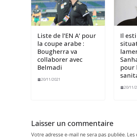
Liste de l’EN A’ pour
Il est
la coupe arabe :
situa
Bougherra va
lamen
collaborer avec
Sanha
Belmadi
pour 
sanit
20/11/2021
20/11/
Laisser un commentaire
Votre adresse e-mail ne sera pas publiée.
Les 