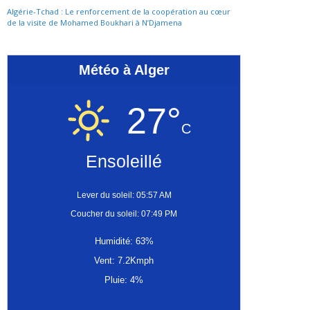
Algérie-Tchad : Le renforcement de la coopération au cœur
de la visite de Mohamed Boukhari à N’Djamena
Météo à Alger
27°
C
Ensoleillé
Lever du soleil: 05:57 AM
Coucher du soleil: 07:49 PM
Humidité: 63%
Vent: 7.2Kmph
Pluie: 4%