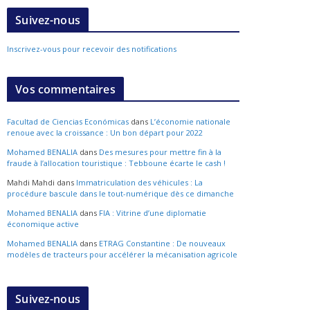
Suivez-nous
Inscrivez-vous pour recevoir des notifications
Vos commentaires
Facultad de Ciencias Económicas
dans
L’économie nationale
renoue avec la croissance : Un bon départ pour 2022
Mohamed BENALIA
dans
Des mesures pour mettre fin à la
fraude à l’allocation touristique : Tebboune écarte le cash !
Mahdi Mahdi
dans
Immatriculation des véhicules : La
procédure bascule dans le tout-numérique dès ce dimanche
Mohamed BENALIA
dans
FIA : Vitrine d’une diplomatie
économique active
Mohamed BENALIA
dans
ETRAG Constantine : De nouveaux
modèles de tracteurs pour accélérer la mécanisation agricole
Suivez-nous