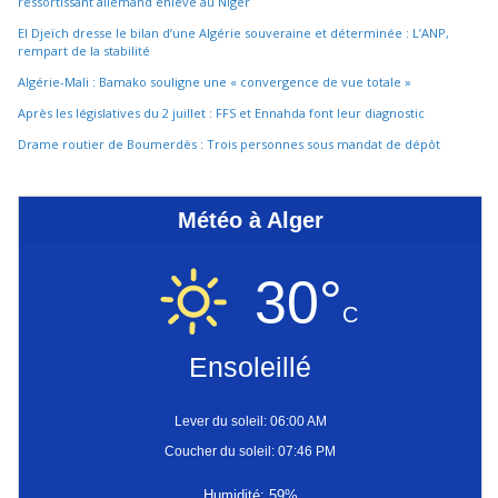
ressortissant allemand enlevé au Niger
El Djeïch dresse le bilan d’une Algérie souveraine et déterminée : L’ANP,
rempart de la stabilité
Algérie-Mali : Bamako souligne une « convergence de vue totale »
Après les législatives du 2 juillet : FFS et Ennahda font leur diagnostic
Drame routier de Boumerdès : Trois personnes sous mandat de dépôt
Météo à Alger
30°
C
Ensoleillé
Lever du soleil: 06:00 AM
Coucher du soleil: 07:46 PM
Humidité: 59%