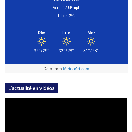
Vent: 12.6Kmph
Pluie: 2%
Dim
Lun
Mar
32°
/
29°
32°
/
28°
31°
/
28°
Data from
MeteoArt.com
L’actualité en vidéos