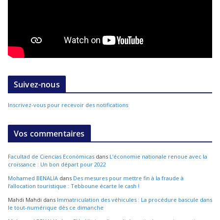
Suivez-nous
Inscrivez-vous pour recevoir des notifications
Vos commentaires
Facultad de Ciencias Económicas
dans
L’économie nationale renoue avec la
croissance : Un bon départ pour 2022
Mohamed BENALIA
dans
Des mesures pour mettre fin à la fraude à
l’allocation touristique : Tebboune écarte le cash !
Mahdi Mahdi
dans
Immatriculation des véhicules : La procédure bascule dans
le tout-numérique dès ce dimanche