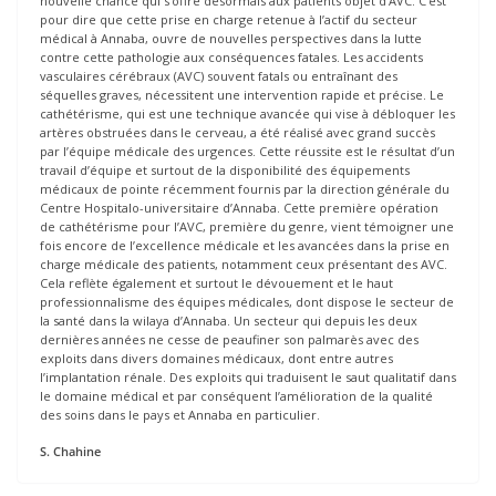
nouvelle chance qui s’offre désormais aux patients objet d’AVC. C’est
pour dire que cette prise en charge retenue à l’actif du secteur
médical à Annaba, ouvre de nouvelles perspectives dans la lutte
contre cette pathologie aux conséquences fatales. Les accidents
vasculaires cérébraux (AVC) souvent fatals ou entraînant des
séquelles graves, nécessitent une intervention rapide et précise. Le
cathétérisme, qui est une technique avancée qui vise à débloquer les
artères obstruées dans le cerveau, a été réalisé avec grand succès
par l’équipe médicale des urgences. Cette réussite est le résultat d’un
travail d’équipe et surtout de la disponibilité des équipements
médicaux de pointe récemment fournis par la direction générale du
Centre Hospitalo-universitaire d’Annaba. Cette première opération
de cathétérisme pour l’AVC, première du genre, vient témoigner une
fois encore de l’excellence médicale et les avancées dans la prise en
charge médicale des patients, notamment ceux présentant des AVC.
Cela reflète également et surtout le dévouement et le haut
professionnalisme des équipes médicales, dont dispose le secteur de
la santé dans la wilaya d’Annaba. Un secteur qui depuis les deux
dernières années ne cesse de peaufiner son palmarès avec des
exploits dans divers domaines médicaux, dont entre autres
l’implantation rénale. Des exploits qui traduisent le saut qualitatif dans
le domaine médical et par conséquent l’amélioration de la qualité
des soins dans le pays et Annaba en particulier.
S
. Chahine