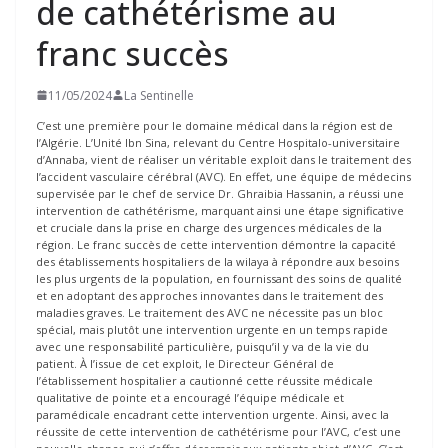
de cathétérisme au
franc succès
11/05/2024
La Sentinelle
C’est une première pour le domaine médical dans la région est de
l’Algérie. L’Unité Ibn Sina, relevant du Centre Hospitalo-universitaire
d’Annaba, vient de réaliser un véritable exploit dans le traitement des
l’accident vasculaire cérébral (AVC). En effet, une équipe de médecins
supervisée par le chef de service Dr. Ghraibia Hassanin, a réussi une
intervention de cathétérisme, marquant ainsi une étape significative
et cruciale dans la prise en charge des urgences médicales de la
région. Le franc succès de cette intervention démontre la capacité
des établissements hospitaliers de la wilaya à répondre aux besoins
les plus urgents de la population, en fournissant des soins de qualité
et en adoptant des approches innovantes dans le traitement des
maladies graves. Le traitement des AVC ne nécessite pas un bloc
spécial, mais plutôt une intervention urgente en un temps rapide
avec une responsabilité particulière, puisqu’il y va de la vie du
patient. À l’issue de cet exploit, le Directeur Général de
l’établissement hospitalier a cautionné cette réussite médicale
qualitative de pointe et a encouragé l’équipe médicale et
paramédicale encadrant cette intervention urgente. Ainsi, avec la
réussite de cette intervention de cathétérisme pour l’AVC, c’est une