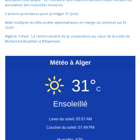
annulation des nouvelles mesures
3 actions prioritaires pour protéger El-Qods
Attaf multiplie les tête-à-tête diplomatiques en marge du sommet sur El-
Qods
Algérie-Tchad : Le renforcement de la coopération au cœur de la visite de
Mohamed Boukhari à N’Djamena
Météo à Alger
31°
C
Ensoleillé
Lever du soleil: 05:57 AM
Coucher du soleil: 07:49 PM
Humidité: 62%