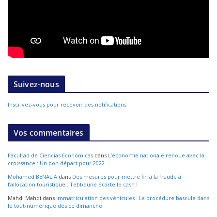
Suivez-nous
Inscrivez-vous pour recevoir des notifications
Vos commentaires
Facultad de Ciencias Económicas
dans
L’économie nationale renoue avec la
croissance : Un bon départ pour 2022
Mohamed BENALIA
dans
Des mesures pour mettre fin à la fraude à
l’allocation touristique : Tebboune écarte le cash !
Mahdi Mahdi
dans
Immatriculation des véhicules : La procédure bascule dans
le tout-numérique dès ce dimanche