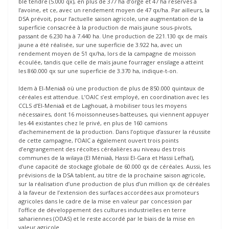
blé tendre (5.000 qx), en plus de 377 ha d’orge et 47 ha réservés à
l’avoine, et ce, avec un rendement moyen de 47 qx/ha. Par ailleurs, la
DSA prévoit, pour l’actuelle saison agricole, une augmentation de la
superficie consacrée à la production de maïs jaune sous-pivots,
passant de 6.230 ha à 7.440 ha. Une production de 221.130 qx de maïs
jaune a été réalisée, sur une superficie de 3.922 ha, avec un
rendement moyen de 51 qx/ha, lors de la campagne de moisson
écoulée, tandis que celle de maïs jaune fourrager ensilage a atteint
les 860.000 qx sur une superficie de 3.370 ha, indique-t-on.
Idem à El-Meniaâ où une production de plus de 850.000 quintaux de
céréales est attendue. L’OAIC s’est employé, en coordination avec les
CCLS d’El-Meniaâ et de Laghouat, à mobiliser tous les moyens
nécessaires, dont 16 moissonneuses-batteuses, qui viennent appuyer
les 44 existantes chez le privé, en plus de 160 camions
d’acheminement de la production. Dans l’optique d’assurer la réussite
de cette campagne, l’OAIC a également ouvert trois points
d’engrangement des récoltes céréalières au niveau des trois
communes de la wilaya (El Méniaâ, Hassi El-Gara et Hassi Lefhal),
d’une capacité de stockage globale de 60.000 qx de céréales. Aussi, les
prévisions de la DSA tablent, au titre de la prochaine saison agricole,
sur la réalisation d’une production de plus d’un million qx de céréales
à la faveur de l’extension des surfaces accordées aux promoteurs
agricoles dans le cadre de la mise en valeur par concession par
l’office de développement des cultures industrielles en terre
sahariennes (ODAS) et le reste accordé par le biais de la mise en
valeur agricole.