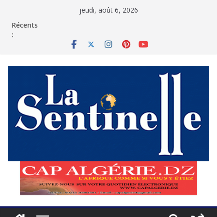
Passer
jeudi, août 6, 2026
au
contenu
Récents
: