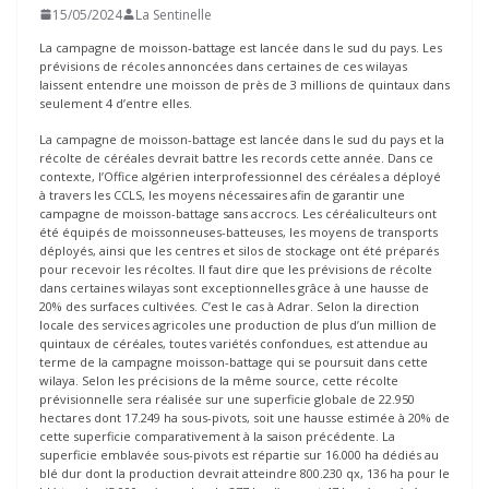
15/05/2024
La Sentinelle
La campagne de moisson-battage est lancée dans le sud du pays. Les
prévisions de récoles annoncées dans certaines de ces wilayas
laissent entendre une moisson de près de 3 millions de quintaux dans
seulement 4 d’entre elles.
La campagne de moisson-battage est lancée dans le sud du pays et la
récolte de céréales devrait battre les records cette année. Dans ce
contexte, l’Office algérien interprofessionnel des céréales a déployé
à travers les CCLS, les moyens nécessaires afin de garantir une
campagne de moisson-battage sans accrocs. Les céréaliculteurs ont
été équipés de moissonneuses-batteuses, les moyens de transports
déployés, ainsi que les centres et silos de stockage ont été préparés
pour recevoir les récoltes. Il faut dire que les prévisions de récolte
dans certaines wilayas sont exceptionnelles grâce à une hausse de
20% des surfaces cultivées. C’est le cas à Adrar. Selon la direction
locale des services agricoles une production de plus d’un million de
quintaux de céréales, toutes variétés confondues, est attendue au
terme de la campagne moisson-battage qui se poursuit dans cette
wilaya. Selon les précisions de la même source, cette récolte
prévisionnelle sera réalisée sur une superficie globale de 22.950
hectares dont 17.249 ha sous-pivots, soit une hausse estimée à 20% de
cette superficie comparativement à la saison précédente. La
superficie emblavée sous-pivots est répartie sur 16.000 ha dédiés au
blé dur dont la production devrait atteindre 800.230 qx, 136 ha pour le