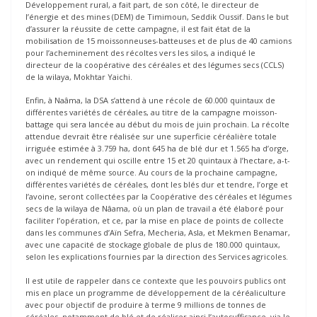
Développement rural, a fait part, de son côté, le directeur de
l’énergie et des mines (DEM) de Timimoun, Seddik Oussif. Dans le but
d’assurer la réussite de cette campagne, il est fait état de la
mobilisation de 15 moissonneuses-batteuses et de plus de 40 camions
pour l’acheminement des récoltes vers les silos, a indiqué le
directeur de la coopérative des céréales et des légumes secs (CCLS)
de la wilaya, Mokhtar Yaichi.
Enfin, à Naâma, la DSA s’attend à une récole de 60.000 quintaux de
différentes variétés de céréales, au titre de la campagne moisson-
battage qui sera lancée au début du mois de juin prochain. La récolte
attendue devrait être réalisée sur une superficie céréalière totale
irriguée estimée à 3.759 ha, dont 645 ha de blé dur et 1.565 ha d’orge,
avec un rendement qui oscille entre 15 et 20 quintaux à l’hectare, a-t-
on indiqué de même source. Au cours de la prochaine campagne,
différentes variétés de céréales, dont les blés dur et tendre, l’orge et
l’avoine, seront collectées par la Coopérative des céréales et légumes
secs de la wilaya de Nâama, où un plan de travail a été élaboré pour
faciliter l’opération, et ce, par la mise en place de points de collecte
dans les communes d’Aïn Sefra, Mecheria, Asla, et Mekmen Benamar,
avec une capacité de stockage globale de plus de 180.000 quintaux,
selon les explications fournies par la direction des Services agricoles.
Il est utile de rappeler dans ce contexte que les pouvoirs publics ont
mis en place un programme de développement de la céréaliculture
avec pour objectif de produire à terme 9 millions de tonnes de
céréales, notamment de blé et de réaliser ainsi l’autosuffisance, via le