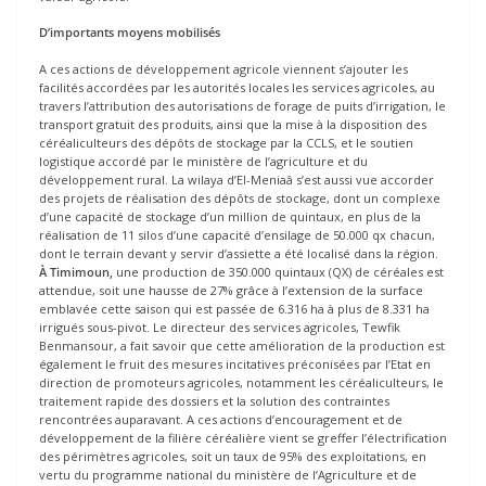
D’importants moyens mobilisés
A ces actions de développement agricole viennent s’ajouter les
facilités accordées par les autorités locales les services agricoles, au
travers l’attribution des autorisations de forage de puits d’irrigation, le
transport gratuit des produits, ainsi que la mise à la disposition des
céréaliculteurs des dépôts de stockage par la CCLS, et le soutien
logistique accordé par le ministère de l’agriculture et du
développement rural. La wilaya d’El-Meniaâ s’est aussi vue accorder
des projets de réalisation des dépôts de stockage, dont un complexe
d’une capacité de stockage d’un million de quintaux, en plus de la
réalisation de 11 silos d’une capacité d’ensilage de 50.000 qx chacun,
dont le terrain devant y servir d’assiette a été localisé dans la région.
À Timimoun,
une production de 350.000 quintaux (QX) de céréales est
attendue, soit une hausse de 27% grâce à l’extension de la surface
emblavée cette saison qui est passée de 6.316 ha à plus de 8.331 ha
irrigués sous-pivot. Le directeur des services agricoles, Tewfik
Benmansour, a fait savoir que cette amélioration de la production est
également le fruit des mesures incitatives préconisées par l’Etat en
direction de promoteurs agricoles, notamment les céréaliculteurs, le
traitement rapide des dossiers et la solution des contraintes
rencontrées auparavant. A ces actions d’encouragement et de
développement de la filière céréalière vient se greffer l’électrification
des périmètres agricoles, soit un taux de 95% des exploitations, en
vertu du programme national du ministère de l’Agriculture et de