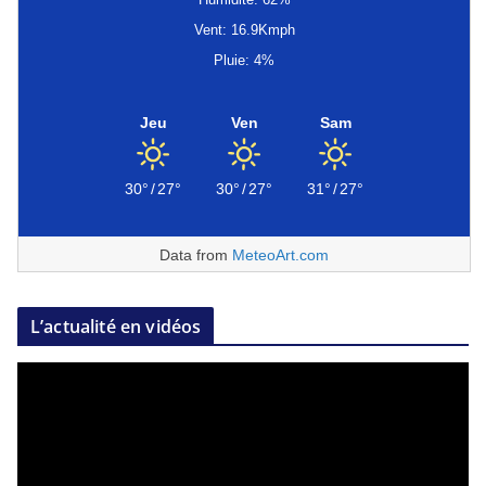
Vent: 16.9Kmph
Pluie: 4%
Jeu
Ven
Sam
30°
/
27°
30°
/
27°
31°
/
27°
Data from
MeteoArt.com
L’actualité en vidéos