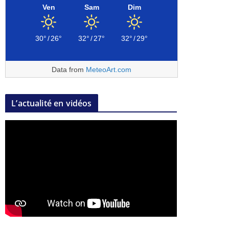
Ven
Sam
Dim
30°
/
26°
32°
/
27°
32°
/
29°
Data from
MeteoArt.com
L’actualité en vidéos