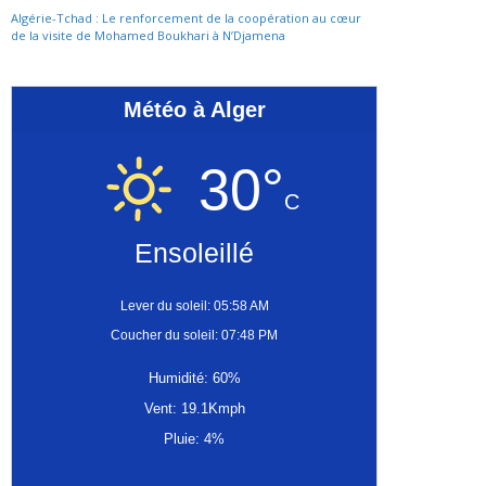
Algérie-Tchad : Le renforcement de la coopération au cœur
de la visite de Mohamed Boukhari à N’Djamena
Météo à Alger
30°
C
Ensoleillé
Lever du soleil: 05:58 AM
Coucher du soleil: 07:48 PM
Humidité: 60%
Vent: 19.1Kmph
Pluie: 4%