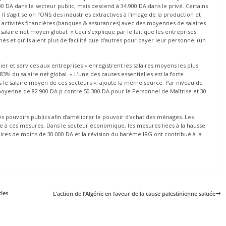
 DA dans le secteur public, mais descend à 34.900 DA dans le privé. Certains
l s’agit selon l’ONS des industries extractives à l’image de la production et
s activités financières (banques & assurances) avec des moyennes de salaires
 salaire net moyen global. « Ceci s’explique par le fait que les entreprises
s et qu’ils aient plus de facilité que d’autres pour payer leur personnel (un
lier et services aux entreprises » enregistrent les salaires moyens les plus
3% du salaire net global. « L’une des causes essentielles est la forte
s le salaire moyen de ces secteurs », ajoute la même source. Par niveau de
 moyenne de 82 900 DA p contre 50 300 DA pour le Personnel de Maîtrise et 30
les pouvoirs publics afin d’améliorer le pouvoir d’achat des ménages. Les
e à ces mesures. Dans le secteur économique, les mesures liées à la hausse
aires de moins de 30.000 DA et la révision du barème IRG ont contribué à la
cles
L’action de l’Algérie en faveur de la cause palestinienne saluée