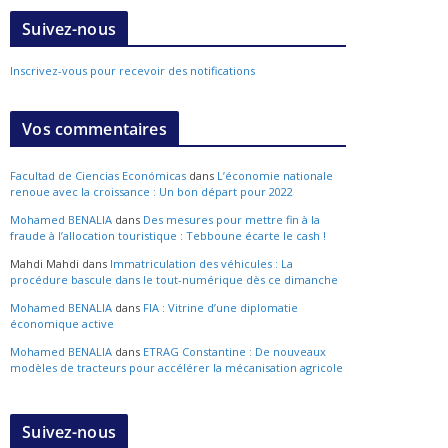
Suivez-nous
Inscrivez-vous pour recevoir des notifications
Vos commentaires
Facultad de Ciencias Económicas
dans
L’économie nationale
renoue avec la croissance : Un bon départ pour 2022
Mohamed BENALIA
dans
Des mesures pour mettre fin à la
fraude à l’allocation touristique : Tebboune écarte le cash !
Mahdi Mahdi
dans
Immatriculation des véhicules : La
procédure bascule dans le tout-numérique dès ce dimanche
Mohamed BENALIA
dans
FIA : Vitrine d’une diplomatie
économique active
Mohamed BENALIA
dans
ETRAG Constantine : De nouveaux
modèles de tracteurs pour accélérer la mécanisation agricole
Suivez-nous