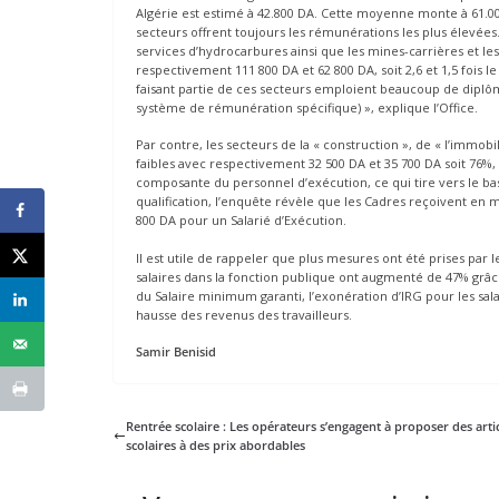
Algérie est estimé à 42.800 DA. Cette moyenne monte à 61.000
secteurs offrent toujours les rémunérations les plus élevées. I
services d’hydrocarbures ainsi que les mines-carrières et le
respectivement 111 800 DA et 62 800 DA, soit 2,6 et 1,5 fois le
faisant partie de ces secteurs emploient beaucoup de diplômé
système de rémunération spécifique) », explique l’Office.
Par contre, les secteurs de la « construction », de « l’immobi
faibles avec respectivement 32 500 DA et 35 700 DA soit 76%, 8
composante du personnel d’exécution, ce qui tire vers le ba
qualification, l’enquête révèle que les Cadres reçoivent en
800 DA pour un Salarié d’Exécution.
Il est utile de rappeler que plus mesures ont été prises par 
salaires dans la fonction publique ont augmenté de 47% grâc
du Salaire minimum garanti, l’exonération d’IRG pour les sal
hausse des revenus des travailleurs.
Samir Benisid
Rentrée scolaire : Les opérateurs s’engagent à proposer des arti
scolaires à des prix abordables