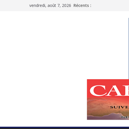
Passer
vendredi, août 7, 2026
Récents :
au
contenu