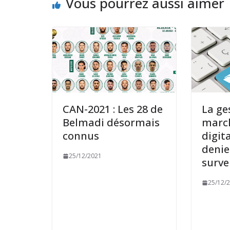
Vous pourrez aussi aimer
CAN-2021 : Les 28 de
La ge
Belmadi désormais
march
connus
digita
denie
25/12/2021
surve
25/12/