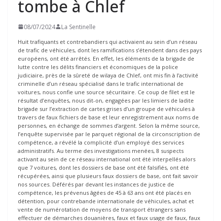
tombe à Chlef
08/07/2024
La Sentinelle
Huit trafiquants et contrebandiers qui activaient au sein d’un réseau
de trafic de véhicules, dont les ramifications s’étendent dans des pays
européens, ont été arrêtés. En effet, les éléments de la brigade de
lutte contre les délits financiers et économiques de la police
judiciaire, près de la sûreté de wilaya de Chlef, ont mis fin à l’activité
criminelle d’un réseau spécialisé dans le trafic international de
voitures, nous confie une source sécuritaire. Ce coup de filet est le
résultat d’enquêtes, nous dit-on, engagées par les limiers de ladite
brigade sur l’extraction de cartes grises d’un groupe de véhicules à
travers de faux fichiers de base et leur enregistrement aux noms de
personnes, en échange de sommes d’argent. Selon la même source,
l’enquête supervisée par le parquet régional de la circonscription de
compétence, a révélé la complicité d’un employé des services
administratifs. Au terme des investigations menées, 8 suspects
activant au sein de ce réseau international ont été interpellés alors
que 7 voitures, dont les dossiers de base ont été falsifiés, ont été
récupérées, ainsi que plusieurs faux dossiers de base, ont fait savoir
nos sources. Déférés par devant les instances de justice de
compétence, les prévenus âgées de 45 à 63 ans ont été placés en
détention, pour contrebande internationale de véhicules, achat et
vente de numérotation de moyens de transport étrangers sans
effectuer de démarches douanières, faux et faux usage de faux, faux