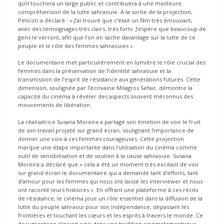
qu’il touchera un large public et contribuera à une meilleure
compréhension de la lutte sahraouie. A la sortie de la projection,
Pelicori a déclaré : « J’ai trouvé que c’était un film très émouvant,
avec des témoignages très clairs, très forts. J’espère que beaucoup de
gens le verront, afin que l’on en sache davantage sur la lutte de ce
peuple et le rôle des femmes sahraouies ».
Le documentaire met particulièrement en lumière le rôle crucial des
femmes dans la préservation de l’identité sahraouie et la
transmission de l’esprit de résistance aux générations futures. Cette
dimension, soulignée par l’écrivaine Milagros Sefair, démontre la
capacité du cinéma à révéler des aspects souvent méconnus des
mouvements de libération.
La réalisatrice Susana Moreira a partagé son émotion de voir le fruit
de son travail projeté sur grand écran, soulignant l’importance de
donner une voix à ces femmes courageuses. Cette projection
marque une étape importante dans l’utilisation du cinéma comme
outil de sensibilisation et de soutien à la cause sahraouie. Susana
Moreira a déclaré que « cela a été un moment très excitant de voir
sur grand écran le documentaire qui a demandé tant d’efforts, tant
d’amour pour les femmes qui nous ont laissé les interviewer et nous
ont raconté leurs histoires ». En offrant une plateforme à ces récits
de résistance, le cinéma joue un rôle essentiel dans la diffusion de la
lutte du peuple sahraoui pour son indépendance, dépassant les
frontières et touchant les cœurs et les esprits à travers le monde. Ce
documentaire s’inscrit ainsi dans une tradition cinématographique