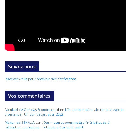
Suivez-nous
Inscrivez-vous pour recevoir des notifications
Vos commentaires
Facultad de Ciencias Económicas
dans
L’économie nationale renoue avec la
croissance : Un bon départ pour 2022
Mohamed BENALIA
dans
Des mesures pour mettre fin à la fraude à
l’allocation touristique : Tebboune écarte le cash !