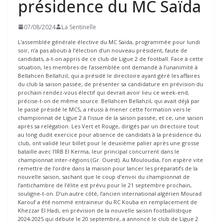
présidence du MC Saïda
07/08/2024
La Sentinelle
L’assemblée générale élective du MC Saïda, programmée pour lundi
soir, n’a pas abouti à l’élection d’un nouveau président, faute de
candidats, a-t-on appris de ce club de Ligue 2 de football. Face à cette
situation, les membres de l’assemblée ont demandé à l’unanimité à
Bellahcen Bellahzil, qui a présidé le directoire ayant géré les affaires
du club la saison passée, de présenter sa candidature en prévision du
prochain rendez-vous électif qui devrait avoir lieu ce week-end,
précise-t-on de même source. Bellahcen Bellahzil, qui avait déjà par
le passé présidé le MCS, a réussi à mener cette formation vers le
championnat de Ligue 2 à l’issue de la saison passée, et ce, une saison
après sa relégation. Les Vert et Rouge, dirigés par un directoire tout
au long dudit exercice pour absence de candidats à la présidence du
club, ont validé leur billet pour le deuxième palier après une grosse
bataille avec l’IRB El Kerma, leur principal concurrent dans le
championnat inter-régions (Gr. Ouest). Au Mouloudia, l’on espère vite
remettre de l’ordre dans la maison pour lancer les préparatifs de la
nouvelle saison, sachant que le coup d’envoi du championnat de
l’antichambre de l’élite est prévu pour le 21 septembre prochain,
souligne-t-on. D’un autre côté, l’ancien international algérien Mourad
Karouf a été nommé entraineur du RC Kouba en remplacement de
Khezzar El Hadi, en prévision de la nouvelle saison footballistique
2024-2025 qui débute le 20 septembre, a annoncé le club de Ligue 2