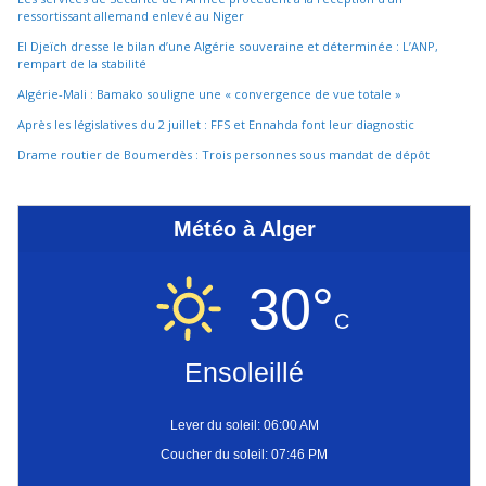
ressortissant allemand enlevé au Niger
El Djeïch dresse le bilan d’une Algérie souveraine et déterminée : L’ANP,
rempart de la stabilité
Algérie-Mali : Bamako souligne une « convergence de vue totale »
Après les législatives du 2 juillet : FFS et Ennahda font leur diagnostic
Drame routier de Boumerdès : Trois personnes sous mandat de dépôt
Météo à Alger
30°
C
Ensoleillé
Lever du soleil: 06:00 AM
Coucher du soleil: 07:46 PM