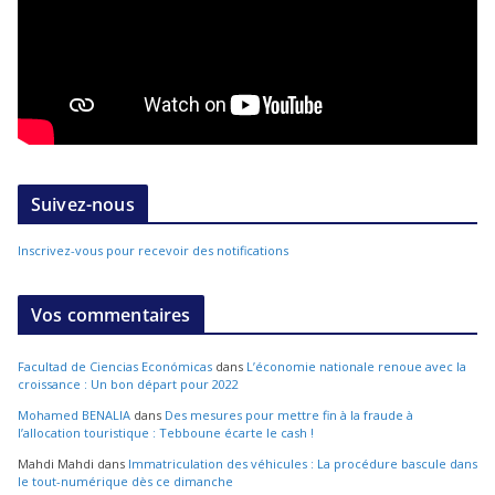
Suivez-nous
Inscrivez-vous pour recevoir des notifications
Vos commentaires
Facultad de Ciencias Económicas
dans
L’économie nationale renoue avec la
croissance : Un bon départ pour 2022
Mohamed BENALIA
dans
Des mesures pour mettre fin à la fraude à
l’allocation touristique : Tebboune écarte le cash !
Mahdi Mahdi
dans
Immatriculation des véhicules : La procédure bascule dans
le tout-numérique dès ce dimanche