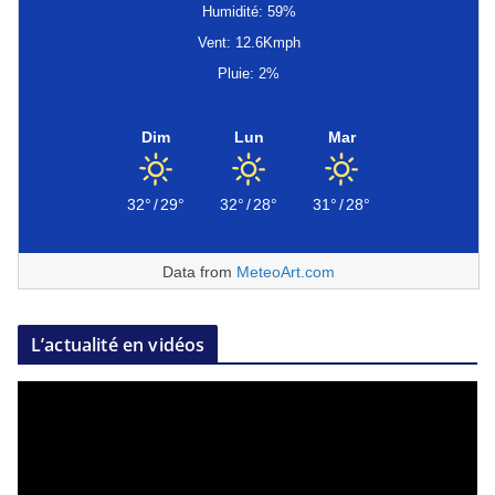
Humidité: 59%
Vent: 12.6Kmph
Pluie: 2%
Dim
Lun
Mar
32°
/
29°
32°
/
28°
31°
/
28°
Data from
MeteoArt.com
L’actualité en vidéos