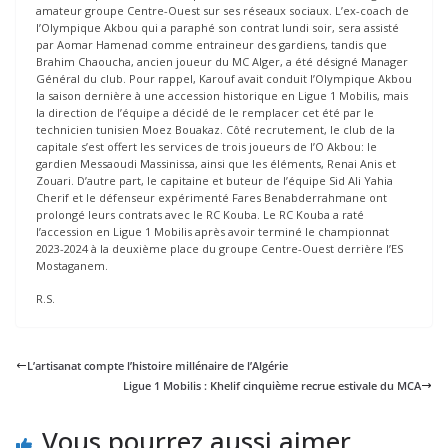
amateur groupe Centre-Ouest sur ses réseaux sociaux. L’ex-coach de
l’Olympique Akbou qui a paraphé son contrat lundi soir, sera assisté
par Aomar Hamenad comme entraineur des gardiens, tandis que
Brahim Chaoucha, ancien joueur du MC Alger, a été désigné Manager
Général du club. Pour rappel, Karouf avait conduit l’Olympique Akbou
la saison dernière à une accession historique en Ligue 1 Mobilis, mais
la direction de l’équipe a décidé de le remplacer cet été par le
technicien tunisien Moez Bouakaz. Côté recrutement, le club de la
capitale s’est offert les services de trois joueurs de l’O Akbou: le
gardien Messaoudi Massinissa, ainsi que les éléments, Renai Anis et
Zouari. D’autre part, le capitaine et buteur de l’équipe Sid Ali Yahia
Cherif et le défenseur expérimenté Fares Benabderrahmane ont
prolongé leurs contrats avec le RC Kouba. Le RC Kouba a raté
l’accession en Ligue 1 Mobilis après avoir terminé le championnat
2023-2024 à la deuxième place du groupe Centre-Ouest derrière l’ES
Mostaganem.
R.S.
L’artisanat compte l’histoire millénaire de l’Algérie
Ligue 1 Mobilis : Khelif cinquième recrue estivale du MCA
Vous pourrez aussi aimer