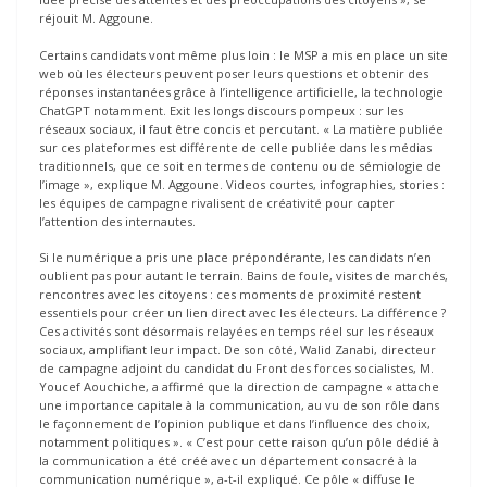
réjouit M. Aggoune.
Certains candidats vont même plus loin : le MSP a mis en place un site
web où les électeurs peuvent poser leurs questions et obtenir des
réponses instantanées grâce à l’intelligence artificielle, la technologie
ChatGPT notamment. Exit les longs discours pompeux : sur les
réseaux sociaux, il faut être concis et percutant. « La matière publiée
sur ces plateformes est différente de celle publiée dans les médias
traditionnels, que ce soit en termes de contenu ou de sémiologie de
l’image », explique M. Aggoune. Videos courtes, infographies, stories :
les équipes de campagne rivalisent de créativité pour capter
l’attention des internautes.
Si le numérique a pris une place prépondérante, les candidats n’en
oublient pas pour autant le terrain. Bains de foule, visites de marchés,
rencontres avec les citoyens : ces moments de proximité restent
essentiels pour créer un lien direct avec les électeurs. La différence ?
Ces activités sont désormais relayées en temps réel sur les réseaux
sociaux, amplifiant leur impact. De son côté, Walid Zanabi, directeur
de campagne adjoint du candidat du Front des forces socialistes, M.
Youcef Aouchiche, a affirmé que la direction de campagne « attache
une importance capitale à la communication, au vu de son rôle dans
le façonnement de l’opinion publique et dans l’influence des choix,
notamment politiques ». « C’est pour cette raison qu’un pôle dédié à
la communication a été créé avec un département consacré à la
communication numérique », a-t-il expliqué. Ce pôle « diffuse le