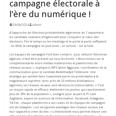
campagne électorale à
l’ère du numérique !
29/08/2024
admin
À l’approche de l’élection présidentielle algérienne du 7 septembre,
les candidats rivalisent d’ingéniosité pour conquérir le cœur des
électeurs. Fini le temps où les meetings et le porte-à-porte suffisaient
: en 2024, la campagne se joue aussi – et surtout – sur la toile.
Les équipes de campagne l’ont bien compris : pour séduire l’électorat
algérien, il faut être présent sur tous les fronts. « Nous misons sur la
complémentarité entre médias traditionnels et plateformes de
réseaux sociaux », explique à l’APS Samir Aggoune, coordinateur de la
communication pour le candidat Abdelmadjid Tebboune. Une
stratégie qui semble faire l’unanimité parmi les prétendants à la
magistrature suprême. Avec près de 25 millions d’utilisateurs
algériens, les réseaux sociaux sont devenus incontournables. « C’est
un moyen rapide et efficace d’atteindre les jeunes, qui représentent
plus de 70% de la population », souligne pour sa part le Pr Laïd
Zeghlami, expert en sciences de l’information. Facebook, Instagram,
TikTok : chaque plateforme a ses codes, et les équipes de campagne
ont dû s’adapter. L’un des grands avantages des réseaux sociaux est
leur capacité à créer du lien. « L’interactivité nous permet d’avoir une
idée précise des attentes et des préoccupations des citoyens », se