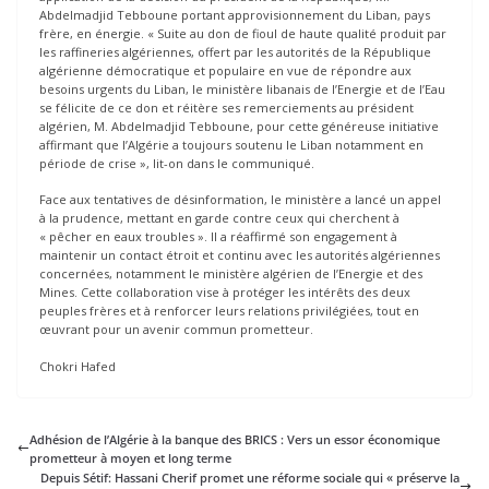
Abdelmadjid Tebboune portant approvisionnement du Liban, pays
frère, en énergie. « Suite au don de fioul de haute qualité produit par
les raffineries algériennes, offert par les autorités de la République
algérienne démocratique et populaire en vue de répondre aux
besoins urgents du Liban, le ministère libanais de l’Energie et de l’Eau
se félicite de ce don et réitère ses remerciements au président
algérien, M. Abdelmadjid Tebboune, pour cette généreuse initiative
affirmant que l’Algérie a toujours soutenu le Liban notamment en
période de crise », lit-on dans le communiqué.
Face aux tentatives de désinformation, le ministère a lancé un appel
à la prudence, mettant en garde contre ceux qui cherchent à
« pêcher en eaux troubles ». Il a réaffirmé son engagement à
maintenir un contact étroit et continu avec les autorités algériennes
concernées, notamment le ministère algérien de l’Energie et des
Mines. Cette collaboration vise à protéger les intérêts des deux
peuples frères et à renforcer leurs relations privilégiées, tout en
œuvrant pour un avenir commun prometteur.
Chokri Hafed
Adhésion de l’Algérie à la banque des BRICS : Vers un essor économique
prometteur à moyen et long terme
Depuis Sétif: Hassani Cherif promet une réforme sociale qui « préserve la