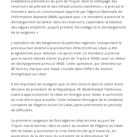
installations pétrolières du port de Tripoli, dont le nettoyage des
réservoirs de pétrole et des infrastructures maritimes », a précisé le
ministère dans un communiqué rapporté par l’Agence Nationale de
l’Information libanaise (NNA), ajoutant que « le ministère a autorisé le
déchargement du tanker dans les réservoirs, cependant, la hauteur
des vagues empêche, jusqu’à présent, l’accostage et le déchargement
de la cargaison ».
L’opération de déchargement du pétrolier algérien, transportant le
précieux fuel destiné à la production d’électricité au Liban, a été
programmée pour débuter cet après-midi. Le ministère a précisé
que le navire devrait entrer au port de Tripoli à 10h00, avec un début
de déchargement prévu à 14h00. Cette opération, qui s’étendra sur
48 heures, marque une étape cruciale dans l’effort de soutien
énergétique au Liban.
Il est important de souligner que ce don s’inscrit dans le cadre d’une
décision du président de la République, M. Abdelmadjid Tebboune,
visant à approvisionner le Liban en énergie pour l’aider à surmonter
sa crise électrique actuelle. Cette initiative témoigne de la solidarité
constante de l’Algérie envers le Liban, particulièrement en période
de difficultés.
La première cargaison de fioul algérien était arrivée au port de
Tripoli, mardi dernier, dans le cadre du soutien de l’Algérie au Liban
afin de l’aider à surmonter la crise d’électricité qu’il traverse, en
application de la décision du président de la République, M.