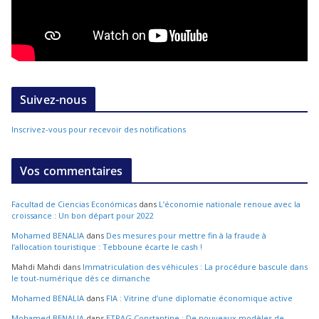
Suivez-nous
Inscrivez-vous pour recevoir des notifications
Vos commentaires
Facultad de Ciencias Económicas
dans
L’économie nationale renoue avec la
croissance : Un bon départ pour 2022
Mohamed BENALIA
dans
Des mesures pour mettre fin à la fraude à
l’allocation touristique : Tebboune écarte le cash !
Mahdi Mahdi
dans
Immatriculation des véhicules : La procédure bascule dans
le tout-numérique dès ce dimanche
Mohamed BENALIA
dans
FIA : Vitrine d’une diplomatie économique active
Mohamed BENALIA
dans
ETRAG Constantine : De nouveaux modèles de