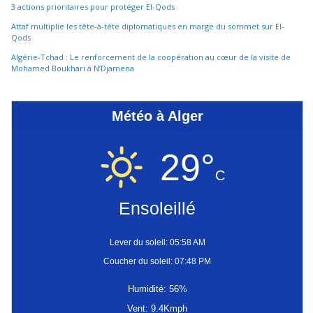
3 actions prioritaires pour protéger El-Qods
Attaf multiplie les tête-à-tête diplomatiques en marge du sommet sur El-
Qods
Algérie-Tchad : Le renforcement de la coopération au cœur de la visite de
Mohamed Boukhari à N’Djamena
Météo à Alger
29°
C
Ensoleillé
Lever du soleil: 05:58 AM
Coucher du soleil: 07:48 PM
Humidité: 56%
Vent: 9.4Kmph