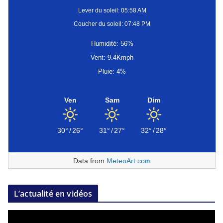
Lever du soleil: 05:58 AM
Coucher du soleil: 07:48 PM
Humidité: 56%
Vent: 9.4Kmph
Pluie: 4%
Ven
Sam
Dim
30°
/
26°
31°
/
27°
32°
/
28°
Data from
MeteoArt.com
L’actualité en vidéos