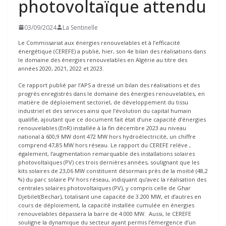
photovoltaïque attendu
03/09/2024
La Sentinelle
Le Commissariat aux énergies renouvelables et à l’efficacité
énergétique (CEREFE) a publié, hier, son 4e bilan des réalisations dans
le domaine des énergies renouvelables en Algérie au titre des
années 2020, 2021, 2022 et 2023.
Ce rapport publié par l’APS a dressé un bilan des réalisations et des
progrès enregistrés dans le domaine des énergies renouvelables, en
matière de déploiement sectoriel, de développement du tissu
industriel et des services ainsi que l’évolution du capital humain
qualifié, ajoutant que ce document fait état d’une capacité d’énergies
renouvelables (EnR) installée à la fin décembre 2023 au niveau
national à 600,9 MW dont 472 MW hors hydroélectricité, un chiffre
comprend 47,85 MW hors réseau. Le rapport du CEREFE relève ,
également, l’augmentation remarquable des installations solaires
photovoltaïques (PV) ces trois dernières années, soulignant que les
kits solaires de 23,06 MW constituent désormais près de la moitié (48,2
%) du parc solaire PV hors réseau, indiquant qu’avec la réalisation des
centrales solaires photovoltaïques (PV), y compris celle de Ghar
Djebilet(Bechar), totalisant une capacité de 3.200 MW, et d’autres en
cours de déploiement, la capacité installée cumulée en énergies
renouvelables dépassera la barre de 4.000 MW. Aussi, le CEREFE
souligne la dynamique du secteur ayant permis l’émergence d’un