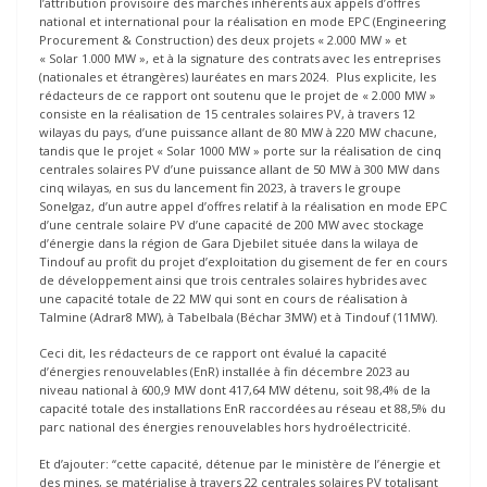
l’attribution provisoire des marchés inhérents aux appels d’offres
national et international pour la réalisation en mode EPC (Engineering
Procurement & Construction) des deux projets « 2.000 MW » et
« Solar 1.000 MW », et à la signature des contrats avec les entreprises
(nationales et étrangères) lauréates en mars 2024. Plus explicite, les
rédacteurs de ce rapport ont soutenu que le projet de « 2.000 MW »
consiste en la réalisation de 15 centrales solaires PV, à travers 12
wilayas du pays, d’une puissance allant de 80 MW à 220 MW chacune,
tandis que le projet « Solar 1000 MW » porte sur la réalisation de cinq
centrales solaires PV d’une puissance allant de 50 MW à 300 MW dans
cinq wilayas, en sus du lancement fin 2023, à travers le groupe
Sonelgaz, d’un autre appel d’offres relatif à la réalisation en mode EPC
d’une centrale solaire PV d’une capacité de 200 MW avec stockage
d’énergie dans la région de Gara Djebilet située dans la wilaya de
Tindouf au profit du projet d’exploitation du gisement de fer en cours
de développement ainsi que trois centrales solaires hybrides avec
une capacité totale de 22 MW qui sont en cours de réalisation à
Talmine (Adrar8 MW), à Tabelbala (Béchar 3MW) et à Tindouf (11MW).
Ceci dit, les rédacteurs de ce rapport ont évalué la capacité
d’énergies renouvelables (EnR) installée à fin décembre 2023 au
niveau national à 600,9 MW dont 417,64 MW détenu, soit 98,4% de la
capacité totale des installations EnR raccordées au réseau et 88,5% du
parc national des énergies renouvelables hors hydroélectricité.
Et d’ajouter: “cette capacité, détenue par le ministère de l’énergie et
des mines, se matérialise à travers 22 centrales solaires PV totalisant