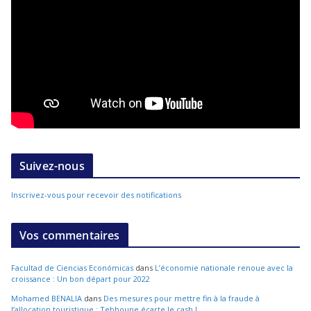
Suivez-nous
Inscrivez-vous pour recevoir des notifications
Vos commentaires
Facultad de Ciencias Económicas
dans
L’économie nationale renoue avec la
croissance : Un bon départ pour 2022
Mohamed BENALIA
dans
Des mesures pour mettre fin à la fraude à
l’allocation touristique : Tebboune écarte le cash !