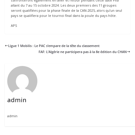
s’affronteront également en aller et retour pendant cette date Fifa
allant du 7 au 15 octobre 2024. Les deux premiers des 11 groupes
seront qualifiées pour la phase finale de la CAN-2025, alors qu’un seul
pays se qualifiera pour le tournoi final dans la poule du pays hôte.
APS
Ligue 1 Mobilis : Le PAC s’empare de la tête du classement
FAF: L’Algérie ne participera pas à la 8e édition du CHAN
admin
admin