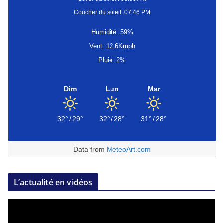
Coucher du soleil: 07:46 PM
Humidité: 59%
Vent: 12.6Kmph
Pluie: 2%
Dim
Lun
Mar
32°
/
29°
32°
/
28°
31°
/
28°
Data from
MeteoArt.com
L’actualité en vidéos