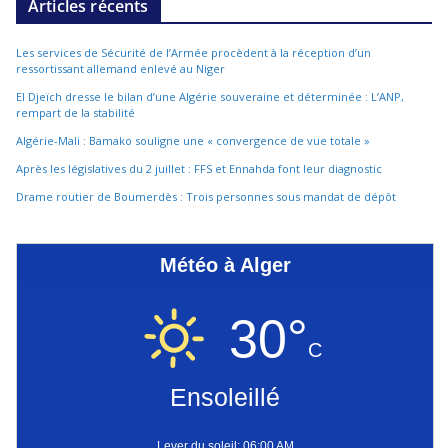
Articles récents
Les services de Sécurité de l’Armée procèdent à la réception d’un
ressortissant allemand enlevé au Niger
El Djeïch dresse le bilan d’une Algérie souveraine et déterminée : L’ANP,
rempart de la stabilité
Algérie-Mali : Bamako souligne une « convergence de vue totale »
Après les législatives du 2 juillet : FFS et Ennahda font leur diagnostic
Drame routier de Boumerdès : Trois personnes sous mandat de dépôt
Météo à Alger
30°
C
Ensoleillé
Lever du soleil: 06:00 AM