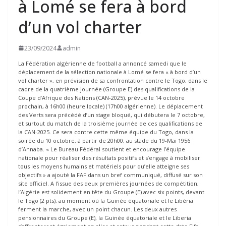
à Lomé se fera à bord
d’un vol charter
23/09/2024
admin
La Fédération algérienne de football a annoncé samedi que le
déplacement de la sélection nationale à Lomé se fera « à bord d’un
vol charter », en prévision de sa confrontation contre le Togo, dans le
cadre de la quatrième journée (Groupe E) des qualifications de la
Coupe d’Afrique des Nations (CAN-2025), prévue le 14 octobre
prochain, à 16h00 (heure locale) (17h00 algérienne). Le déplacement
des Verts sera précédé d’un stage bloqué, qui débutera le 7 octobre,
et surtout du match de la troisième journée de ces qualifications de
la CAN-2025. Ce sera contre cette même équipe du Togo, dans la
soirée du 10 octobre, à partir de 20h00, au stade du 19-Mai 1956
d’Annaba. « Le Bureau Fédéral soutient et encourage l’équipe
nationale pour réaliser des résultats positifs et s’engage à mobiliser
tous les moyens humains et matériels pour qu’elle atteigne ses
objectifs » a ajouté la FAF dans un bref communiqué, diffusé sur son
site officiel. A l’issue des deux premières journées de compétition,
l’Algérie est solidement en tête du Groupe (E) avec six points, devant
le Togo (2 pts), au moment où la Guinée équatoriale et le Libéria
ferment la marche, avec un point chacun. Les deux autres
pensionnaires du Groupe (E), la Guinée équatoriale et le Liberia