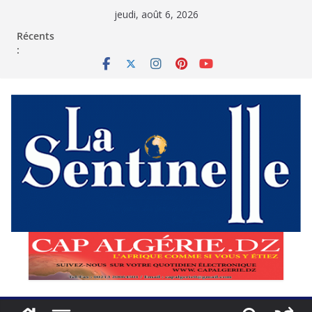
Passer
jeudi, août 6, 2026
au
contenu
Récents
: