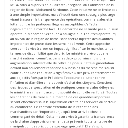
M’lila, sous la supervision du directeur régional du Commerce de la
région de Batna, Mohamed Serdoune. Cette initiative ne se limite pas
à une simple importation, mais s’inscrit dans une stratégie plus large
visant à assurer la transparence des opérations commerciales et à
lutter contre les pratiques illégales susceptibles d’affecter
négativement le marché local. La démarche ne se limite pas à un seul
opérateur. Mohamed Serdoune a souligné que 17 autres opérateurs,
au niveau de la région de Batna, sont prêts à injecter des quantités
importantes de pneus dans les semaines à venir. Cette approche
coordonnée vise à créer un impact significatif sur le marché, tant en
termes de disponibilité que de prix. Le ministère prévoit que le
marché national connaîtra, dans les deux prochains mois, une
augmentation substantielle de l’offre de pneus. Cette augmentation
devrait non seulement répondre aux besoins du marché mais aussi
contribuer à une réduction « significative » des prix, conformément
aux objectifs fixés par le Président Tebboune de lutter contre
l’inflation et d’améliorer le pouvoir d’achat des citoyens. Conscient
des risques de spéculation et de pratiques commerciales déloyales,
le ministère a mis en place un dispositif de contrôle renforcé. Toutes
les opérations de mise sur le marché de ces quantités importées
seront effectuées sous la supervision étroite des services du secteur
du commerce. Ce contrôle s’étendra de la réception des
marchandises par l’importateur jusqu’à leur arrivée chez le
commerçant de détail. Cette mesure vise à garantir la transparence
de la chaîne d’approvisionnement et à prévenir toute tentative de
manipulation des prix ou de stockage spéculatif. Elle s’inscrit