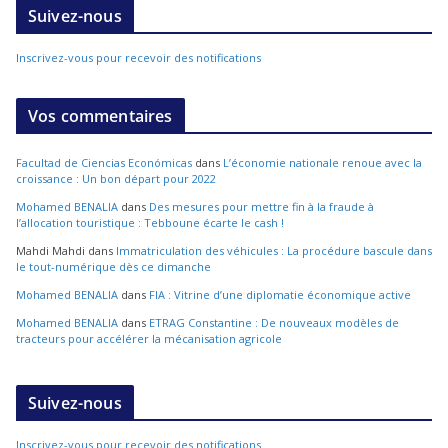
Suivez-nous
Inscrivez-vous pour recevoir des notifications
Vos commentaires
Facultad de Ciencias Económicas
dans
L’économie nationale renoue avec la
croissance : Un bon départ pour 2022
Mohamed BENALIA
dans
Des mesures pour mettre fin à la fraude à
l’allocation touristique : Tebboune écarte le cash !
Mahdi Mahdi
dans
Immatriculation des véhicules : La procédure bascule dans
le tout-numérique dès ce dimanche
Mohamed BENALIA
dans
FIA : Vitrine d’une diplomatie économique active
Mohamed BENALIA
dans
ETRAG Constantine : De nouveaux modèles de
tracteurs pour accélérer la mécanisation agricole
Suivez-nous
Inscrivez-vous pour recevoir des notifications