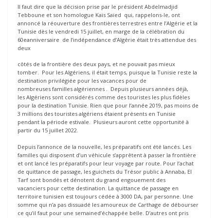
Il faut dire que la décision prise par le président Abdelmadjid
Tebboune et son homologue Kaïs Saïed qui, rappelons-le, ont
annoncé la réouverture des frontières terrestres entre l’Algérie et la
Tunisie dès le vendredi 15 juillet, en marge de la célébration du
60eanniversaire de l’indépendance d’Algérie était très attendue des
deux
côtés de la frontière des deux pays, et ne pouvait pas mieux
tomber. Pour les Algériens, il était temps, puisque la Tunisie reste la
destination privilégiée pour les vacances pour de
nombreuses familles algériennes . Depuis plusieurs années déjà,
les Algériens sont considérés comme des touristes les plus fidèles
pour la destination Tunisie. Rien que pour l’année 2019, pas moins de
3 millions des touristes algériens étaient présents en Tunisie
pendant la période estivale. Plusieurs auront cette opportunité à
partir du 15 juillet 2022.
Depuis l’annonce de la nouvelle, les préparatifs ont été lancés. Les
familles qui disposent d’un véhicule s’apprêtent à passer la frontière
et ont lancé les préparatifs pour leur voyage par route. Pour l’achat
de quittance de passage, les guichets du Trésor public à Annaba, El
Tarf sont bondés et dénotent du grand engouement des
vacanciers pour cette destination. La quittance de passage en
territoire tunisien est toujours cédée à 3000 DA, par personne. Une
somme qui n’a pas dissuadé les amoureux de Carthage de débourser
ce qu’il faut pour une semained’échappée belle. D’autres ont pris