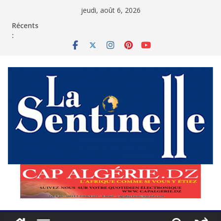
Passer
jeudi, août 6, 2026
au
contenu
Récents
: