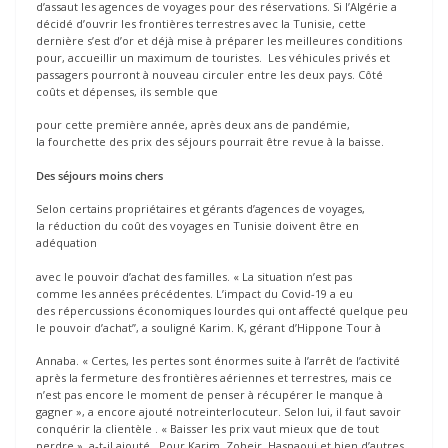
d’assaut les agences de voyages pour des réservations. Si l’Algérie a
décidé d’ouvrir les frontières terrestres avec la Tunisie, cette
dernière s’est d’or et déjà mise à préparer les meilleures conditions
pour, accueillir un maximum de touristes. Les véhicules privés et
passagers pourront à nouveau circuler entre les deux pays. Côté
coûts et dépenses, ils semble que
pour cette première année, après deux ans de pandémie,
la fourchette des prix des séjours pourrait être revue à la baisse.
Des séjours moins chers
Selon certains propriétaires et gérants d’agences de voyages,
la réduction du coût des voyages en Tunisie doivent être en
adéquation
avec le pouvoir d’achat des familles. « La situation n’est pas
comme les années précédentes. L’impact du Covid-19 a eu
des répercussions économiques lourdes qui ont affecté quelque peu
le pouvoir d’achat’’, a souligné Karim. K, gérant d’Hippone Tour à
Annaba. « Certes, les pertes sont énormes suite à l’arrêt de l’activité
après la fermeture des frontières aériennes et terrestres, mais ce
n’est pas encore le moment de penser à récupérer le manque à
gagner », a encore ajouté notreinterlocuteur. Selon lui, il faut savoir
conquérir la clientèle . « Baisser les prix vaut mieux que de tout
perdre », a-t-il ajouté. Pour Karim, Zoheir, Hasnaoui et bien d’autres