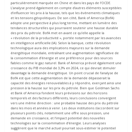
particulièrement marquée en Chine et dans les pays de l’OCDE.
L’analyse prend également en compte d’autres éléments susceptibles
d’influencer les prix à la hausse, tels que les événements climatiques
et les tensions géopolitiques. De son côté, Bank of America (BofA)
adopte une perspective à plus long terme, mettant en lumière des
tendances structurelles qui pourraient soutenir une hausse durable
des prix du pétrole. BofA met en avant ce qu’elle appelle la
« révolution de la productivité », portée notamment par les avancées
en intelligence artificielle (IA). Selon la banque, cette révolution
technologique aura des implications majeures sur la demande
énergétique mondiale, entraînant une augmentation significative de
la consommation d’énergie et une préférence pour des sources
fiables comme le gaz naturel. Bank of America prévoit également une
croissance du PIB mondial de 3,3% en 2024, ce qui devrait stimuler
davantage la demande énergétique. Un point crucial de l’analyse de
BofA est que cette augmentation de la demande dépasserait la
capacité des énergies renouvelables à y répondre, exerçant ainsi une
pression à la hausse sur les prix du pétrole. Bien que Goldman Sachs
et Bank of America fondent leurs prévisions sur des horizons
temporels et des facteurs différents, leurs conclusions convergent
vers une même direction : une probable hausse des prix du pétrole
dans les mois et années à venir. Les deux institutions s’accordent sur
plusieurs points clés, notamment une offre sous pression, une
demande en croissance, et l’impact potentiel des nouvelles
technologies sur la consommation d’énergie. Leurs analyses
suggèrent que le marché actuel pourrait sous-estimer le potentiel