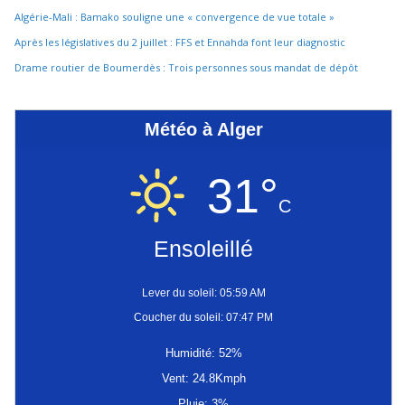
Algérie-Mali : Bamako souligne une « convergence de vue totale »
Après les législatives du 2 juillet : FFS et Ennahda font leur diagnostic
Drame routier de Boumerdès : Trois personnes sous mandat de dépôt
Météo à Alger
31°
C
Ensoleillé
Lever du soleil: 05:59 AM
Coucher du soleil: 07:47 PM
Humidité: 52%
Vent: 24.8Kmph
Pluie: 3%