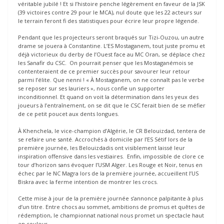
véritable jubilé ! Et si l’histoire penche légèrement en faveur de la JSK
(39 victoires contre 29 pour le MCA), nul doute que les 22 acteurs sur
le terrain feront fi des statistiques pour écrire leur propre légende.
Pendant que les projecteurs seront braqués sur Tizi-Ouzou, un autre
drame se jouera à Constantine. L’ES Mostaganem, tout juste promu et
déjà victorieux du derby de l’Ouest face au MC Oran, se déplace chez
les Sanafir du CSC. On pourrait penser que les Mostaganémois se
contenteraient de ce premier succès pour savourer leur retour
parmi l’élite. Que nenni ! « À Mostaganem, on ne connaît pas le verbe
se reposer sur ses lauriers », nous confie un supporter
inconditionnel. Et quand on voit la détermination dans les yeux des
joueurs à l’entraînement, on se dit que le CSC ferait bien de se méfier
de ce petit poucet aux dents longues.
À Khenchela, le vice-champion d’Algérie, le CR Belouizdad, tentera de
se refaire une santé. Accrochés à domicile par l’ES Sétif lors de la
première journée, les Belouizdadis ont visiblement laissé leur
inspiration offensive dans les vestiaires. Enfin, impossible de clore ce
tour d’horizon sans évoquer l’USM Alger. Les Rouge et Noir, tenus en
échec par le NC Magra lors de la première journée, accueillent l’US
Biskra avec la ferme intention de montrer les crocs.
Cette mise à jour de la première journée s’annonce palpitante à plus
d’un titre. Entre chocs au sommet, ambitions de promus et quêtes de
rédemption, le championnat national nous promet un spectacle haut
en couleur.