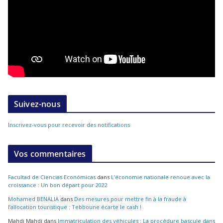
Suivez-nous
Inscrivez-vous pour recevoir des notifications
Vos commentaires
Facultad de Ciencias Económicas
dans
L’économie nationale renoue avec la
croissance : Un bon départ pour 2022
Mohamed BENALIA
dans
Des mesures pour mettre fin à la fraude à
l’allocation touristique : Tebboune écarte le cash !
Mahdi Mahdi
dans
Immatriculation des véhicules : La procédure bascule dans