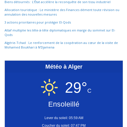
Biens détournés : L’État accélère la reconquête de son tissu industriel
Allocation touristique : Le ministère des Finances dément toute révision ou
annulation des nouvelles mesures
3 actions prioritaires pour protéger El-Qods
Attaf multiplie les tête-à-tête diplomatiques en marge du sommet sur El-
Qods
Algérie-Tchad : Le renforcement de la coopération au cœur de la visite de
Mohamed Boukhari à N’Djamena
Météo à Alger
29°
C
Ensoleillé
Lever du soleil: 05:59 AM
Coucher du soleil: 07:47 PM