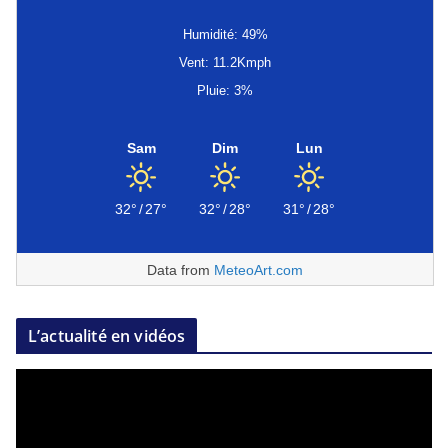
Humidité: 49%
Vent: 11.2Kmph
Pluie: 3%
Sam
Dim
Lun
32°
/
27°
32°
/
28°
31°
/
28°
Data from
MeteoArt.com
L’actualité en vidéos