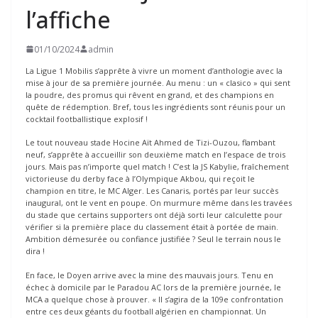
l’affiche
01/10/2024
admin
La Ligue 1 Mobilis s’apprête à vivre un moment d’anthologie avec la
mise à jour de sa première journée. Au menu : un « clasico » qui sent
la poudre, des promus qui rêvent en grand, et des champions en
quête de rédemption. Bref, tous les ingrédients sont réunis pour un
cocktail footballistique explosif !
Le tout nouveau stade Hocine Aït Ahmed de Tizi-Ouzou, flambant
neuf, s’apprête à accueillir son deuxième match en l’espace de trois
jours. Mais pas n’importe quel match ! C’est la JS Kabylie, fraîchement
victorieuse du derby face à l’Olympique Akbou, qui reçoit le
champion en titre, le MC Alger. Les Canaris, portés par leur succès
inaugural, ont le vent en poupe. On murmure même dans les travées
du stade que certains supporters ont déjà sorti leur calculette pour
vérifier si la première place du classement était à portée de main.
Ambition démesurée ou confiance justifiée ? Seul le terrain nous le
dira !
En face, le Doyen arrive avec la mine des mauvais jours. Tenu en
échec à domicile par le Paradou AC lors de la première journée, le
MCA a quelque chose à prouver. « Il s’agira de la 109e confrontation
entre ces deux géants du football algérien en championnat. Un