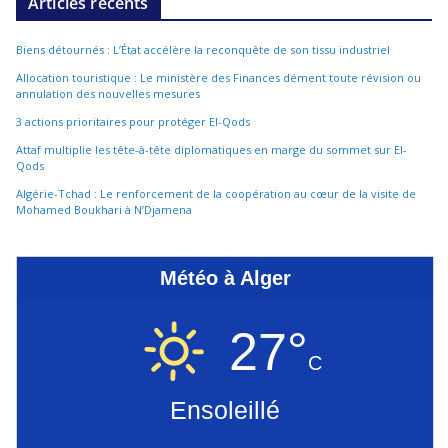
Articles récents
Biens détournés : L’État accélère la reconquête de son tissu industriel
Allocation touristique : Le ministère des Finances dément toute révision ou
annulation des nouvelles mesures
3 actions prioritaires pour protéger El-Qods
Attaf multiplie les tête-à-tête diplomatiques en marge du sommet sur El-
Qods
Algérie-Tchad : Le renforcement de la coopération au cœur de la visite de
Mohamed Boukhari à N’Djamena
Météo à Alger
27°
C
Ensoleillé