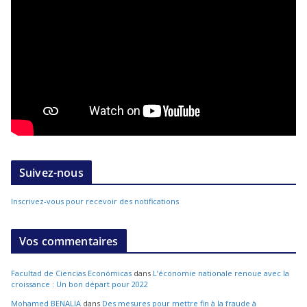
Suivez-nous
Inscrivez-vous pour recevoir des notifications
Vos commentaires
Facultad de Ciencias Económicas
dans
L’économie nationale renoue avec la
croissance : Un bon départ pour 2022
Mohamed BENALIA
dans
Des mesures pour mettre fin à la fraude à