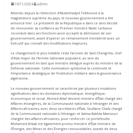
19/11/2024
admin
Attendu depuis la réélection d’Abdelmadjid Tebboune à la
magistrature suprême du pays, le nouveau gouvernement a été
annoncé hier. Le président de la République a dans ce sens décidé
de renouveler sa confiance au Premier ministre Nadir Larbaoui
reconduit dans ses fonctions avoir accepté la démission de son
gouvernement, avant d’opérer un remaniement ministériel avec un
Exécutif qui connaît des modifications majeures.
Le changement le plus notable reste l’arrivée de Saïd Chengriha, chef
d’état-major de l’Armée nationale populaire, au sein du
gouvernement en tant que ministre délégué auprès du ministre de la
Défense nationale. Cette nomination symbolise la continuité et
l’importance stratégique de l’institution militaire dans la gouvernance
algérienne.
Le nouveau gouvernement se caractérise par plusieurs mutations
significatives dans les domaines diplomatique, énergétique,
économique et social. Ahmed Attaf devient ministre d’État chargé des
Affaires étrangères, de la Communauté nationale à l’étranger et des
Affaires africaines, avec deux secrétaires d’État, Soufiane Chaib chargé
de la Communauté nationale à l’étranger et Salma Bakhta Mansouri
chargée des affaires africaines, pour renforcer ce portefeuille.
Mohamed Arkab est également promu ministre d’État ministre de
l’Énergie, des Mines et des Énergies renouvelables, assisté de deux