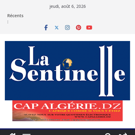
Passer
jeudi, août 6, 2026
au
contenu
Récents
: