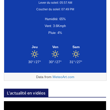
Lever du soleil: 05:57 AM
Coucher du soleil: 07:49 PM
Humidité: 65%
Vent: 3.6Kmph
Pluie: 4%
Jeu
Ven
Sam
30°
/
27°
30°
/
27°
31°
/
27°
Data from
MeteoArt.com
L’actualité en vidéos