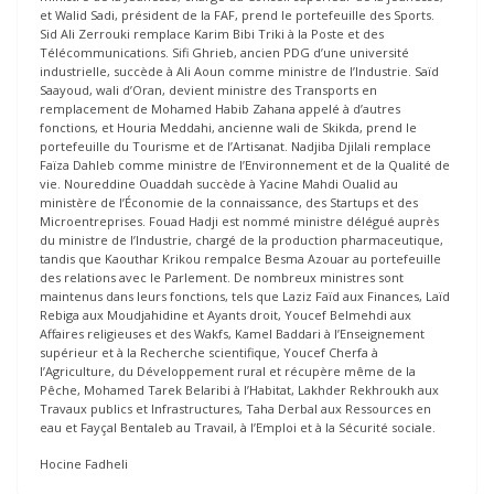
et Walid Sadi, président de la FAF, prend le portefeuille des Sports.
Sid Ali Zerrouki remplace Karim Bibi Triki à la Poste et des
Télécommunications. Sifi Ghrieb, ancien PDG d’une université
industrielle, succède à Ali Aoun comme ministre de l’Industrie. Saïd
Saayoud, wali d’Oran, devient ministre des Transports en
remplacement de Mohamed Habib Zahana appelé à d’autres
fonctions, et Houria Meddahi, ancienne wali de Skikda, prend le
portefeuille du Tourisme et de l’Artisanat. Nadjiba Djilali remplace
Faïza Dahleb comme ministre de l’Environnement et de la Qualité de
vie. Noureddine Ouaddah succède à Yacine Mahdi Oualid au
ministère de l’Économie de la connaissance, des Startups et des
Microentreprises. Fouad Hadji est nommé ministre délégué auprès
du ministre de l’Industrie, chargé de la production pharmaceutique,
tandis que Kaouthar Krikou rempalce Besma Azouar au portefeuille
des relations avec le Parlement. De nombreux ministres sont
maintenus dans leurs fonctions, tels que Laziz Faïd aux Finances, Laïd
Rebiga aux Moudjahidine et Ayants droit, Youcef Belmehdi aux
Affaires religieuses et des Wakfs, Kamel Baddari à l’Enseignement
supérieur et à la Recherche scientifique, Youcef Cherfa à
l’Agriculture, du Développement rural et récupère même de la
Pêche, Mohamed Tarek Belaribi à l’Habitat, Lakhder Rekhroukh aux
Travaux publics et Infrastructures, Taha Derbal aux Ressources en
eau et Fayçal Bentaleb au Travail, à l’Emploi et à la Sécurité sociale.
Hocine Fadheli