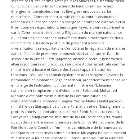
secrétaires d’État, Karima Tafer pour les Mines et Noureddine Yassa
qui occupait jusque-là les fonctions de haut-commissaire aux
énergies renouvelables pour les Énergies renouvelables. Le
ministère du Commerce est scindé en deux entités distinctes :
Mohamed Bouchareb prend en charge le Commerce extérieur et la
Promotion des exportations, tandis que Tayeb Zitouni se concentre
sur le Commerce intérieur et la Régulation du marché national, ce
qui dénote d’une approche plus affinée dans le traitement de deux
objectifs majeurs de la politique du président à savoir la
diversification des exportations d’un côté et la régulation du marché
dans la finalité de préserver le pouvoir d’achat de l’autre. Dans le
secteur de la justice, Lotfi Boujemâa, ancien directeur général des
affaires judiciaires et juridiques, remplace Abderrachid Tabi comme
ministre de la Justice et Garde des Sceaux appelé à d’autres
fonctions. L’éducation connaît également des changements avec la
nomination de Mohamed Seghir Saâdaoui, précédemment conseiller
en charge de l’éducation, qui devient ministre de l’Éducation
nationale en remplacement d’Abdelhakim Belaabed. Mohamed
Meziane a été nommé ministre de la Communication en
remplacement de Mohamed Laagab. Yacine Mahdi Oualid passe du
ministère des Startups à celui de la Formation et de l’Enseignement
professionnels. Le domaine culturel voit Zohir Ballou succéder à
Soraya Mouloudji comme ministre de la Culture et des Arts, tandis
que cette dernière devient ministre de la Solidarité nationale, de la
Famille et de la Condition féminine. Le ministère de la Jeunesse et
des Sports est désormais scindé en deux: Mustapha Haidaoui devient
ministre de la Jeunesse, chargé du Conseil supérieur de la jeunesse,