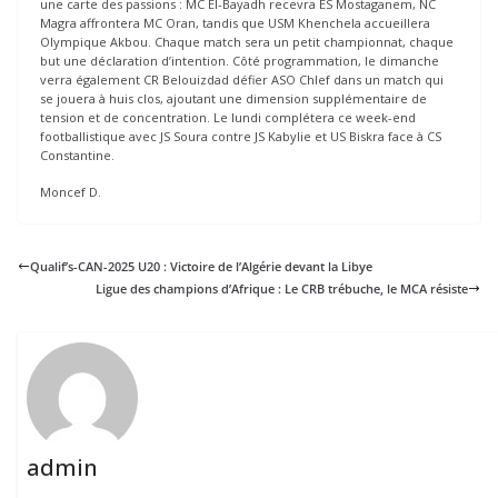
une carte des passions : MC El-Bayadh recevra ES Mostaganem, NC
Magra affrontera MC Oran, tandis que USM Khenchela accueillera
Olympique Akbou. Chaque match sera un petit championnat, chaque
but une déclaration d’intention. Côté programmation, le dimanche
verra également CR Belouizdad défier ASO Chlef dans un match qui
se jouera à huis clos, ajoutant une dimension supplémentaire de
tension et de concentration. Le lundi complétera ce week-end
footballistique avec JS Soura contre JS Kabylie et US Biskra face à CS
Constantine.
Moncef D.
Qualif’s-CAN-2025 U20 : Victoire de l’Algérie devant la Libye
Ligue des champions d’Afrique : Le CRB trébuche, le MCA résiste
admin