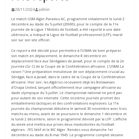
28/11/2024
admin
Le match USM Alger-Paradou AC, programmé initialement le lundi 2
décembre au stade du 5-juillet (20h00), pour le compte de la 11e
journée de la Ligue 1 Mobilis de football, a été reporté à une date
ultérieure, a indiqué la Ligue de football professionnel (LFP), mardi
soir sur son site officiel.
Ce report a été décidé pour permettre à l’USMA de bien préparer
son match en déplacement, le dimanche 8 décembre en
déplacement face aux Sénégalais de Jaraaf, pour le compte de la 2e
journée (Gr.C) de la Coupe de la Confédération africaine. L’USMA La
raison ? Une préparation minutieuse de son déplacement crucial au
Sénégal, face à Jaraaf, dans le cadre de la Coupe de la Confédération
africaine. Hier soir, les Algérois recevaient déjà les Botswanais
d’Orapa United, lançant officiellement leur campagne africaine au
stade olympique du 5-juillet. Le championnat national ne perd pas
pour autant de son intensité. Cette onzième journée promet des
emballements tactiques et des confrontations explosives. La 11e
journée du championnat débutera le samedi 30 novembre avec trois
matchs au menu, avant de se poursuivre le dimanche 1 décembre et
le lundi 2 décembre, selon le programmé dévoilé par la LFP. L’affiche
du week-end mettra aux prises deux mastodontes du football
algérien : l’ES Sétif et le MC Alger. Rendez-vous dimanche 1er
décembre au stade du 8-mai 1945. Le programme complet dessine