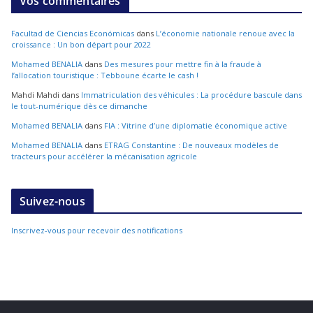
Vos commentaires
Facultad de Ciencias Económicas
dans
L’économie nationale renoue avec la
croissance : Un bon départ pour 2022
Mohamed BENALIA
dans
Des mesures pour mettre fin à la fraude à
l’allocation touristique : Tebboune écarte le cash !
Mahdi Mahdi
dans
Immatriculation des véhicules : La procédure bascule dans
le tout-numérique dès ce dimanche
Mohamed BENALIA
dans
FIA : Vitrine d’une diplomatie économique active
Mohamed BENALIA
dans
ETRAG Constantine : De nouveaux modèles de
tracteurs pour accélérer la mécanisation agricole
Suivez-nous
Inscrivez-vous pour recevoir des notifications