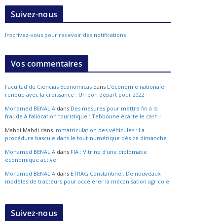
Suivez-nous
Inscrivez-vous pour recevoir des notifications
Vos commentaires
Facultad de Ciencias Económicas
dans
L’économie nationale
renoue avec la croissance : Un bon départ pour 2022
Mohamed BENALIA
dans
Des mesures pour mettre fin à la
fraude à l’allocation touristique : Tebboune écarte le cash !
Mahdi Mahdi
dans
Immatriculation des véhicules : La
procédure bascule dans le tout-numérique dès ce dimanche
Mohamed BENALIA
dans
FIA : Vitrine d’une diplomatie
économique active
Mohamed BENALIA
dans
ETRAG Constantine : De nouveaux
modèles de tracteurs pour accélérer la mécanisation agricole
Suivez-nous