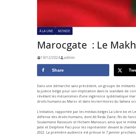
À LA UNE
MONDE
Marocgate : Le Makhz
19/12/2024
admin
Share
Twe
Dans une démarche sans précédent, un groupe de militants 
la justice belge pour son implication dans le scandale de 
révélant les mécanismes d’une ingérence systématique maroca
droits humains au Maroc et dans les territoires du Sahara oc
L’initiative, rapportée par les médias belges La Libre.be et L
défense des droits humains, dont Ali Reda Ziane, fils de l’a
Soulaimane Raissouni et Hicham Mansouri, ainsi que le mil
Jaite et Delphine Paci pour les représenter devant la chambr
2022. La première audience est prévue le 7 janvier prochain