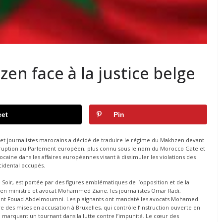
en face à la justice belge
et
Pin
et journalistes marocains a décidé de traduire le régime du Makhzen devant
corruption au Parlement européen, plus connu sous le nom du Morocco Gate et
ine dans les affaires européennes visant à dissimuler les violations des
cidental occupés.
e Soir, est portée par des figures emblématiques de l’opposition et de la
ncien ministre et avocat Mohammed Ziane, les journalistes Omar Radi,
itant Fouad Abdelmoumni. Les plaignants ont mandaté les avocats Mohamed
e des mises en accusation à Bruxelles, qui contrôle l’instruction ouverte en
, marquant un tournant dans la lutte contre l’impunité. Le cœur des