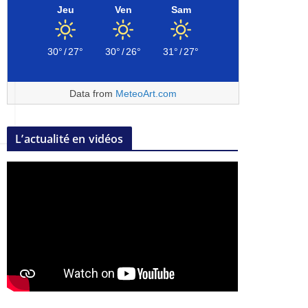
Jeu
Ven
Sam
30°
/
27°
30°
/
26°
31°
/
27°
Data from
MeteoArt.com
L’actualité en vidéos