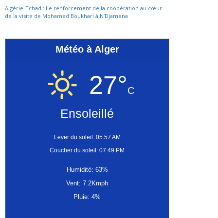
Algérie-Tchad : Le renforcement de la coopération au cœur
de la visite de Mohamed Boukhari à N’Djamena
Météo à Alger
27°
C
Ensoleillé
Lever du soleil: 05:57 AM
Coucher du soleil: 07:49 PM
Humidité: 63%
Vent: 7.2Kmph
Pluie: 4%