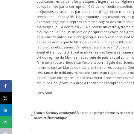
poursuites réside dans les pratiques d’ingérence du régime 
européennes par la corruption. Cité par le média bruxellois, 
préjudices occasionnés par les actions d’ingérence menées p
sévissaient – dont l’ASBL Fight Impunity – pour favoriser les 
exemple légitimé la répression faite à l’égard des militants d
Marocgate, qui a éclaté en 2023, a révélé un vaste système 
d’euros en liquide, saisis lors de perquisitions chez Pier An
Kaili, eurodéputée socialiste grecque. Les révélations sont 
Panzeri a admis que le Maroc a versé au moins 180.000 euros
leurs votes et positions. L’ambassadeur marocain Abderrah
ayant été en contact étroit avec Panzeri et l’ayant rémuné
clé du régime du Makhzen et au sein du palais royal sont imp
faire taire toute critique sur l’exploitation illégale des ric
humains tant au Maroc que dans les territoires occupés. Cette
résistance de militants marocains contre un régime qui tent
de politique étrangère. Le procès à venir promet des révéla
majeures, obligeant le Maroc à rendre des comptes sur ses p
Lyes Saïdi
France: Sarkozy condamné à un an de prison ferme avec port d
bracelet électronique