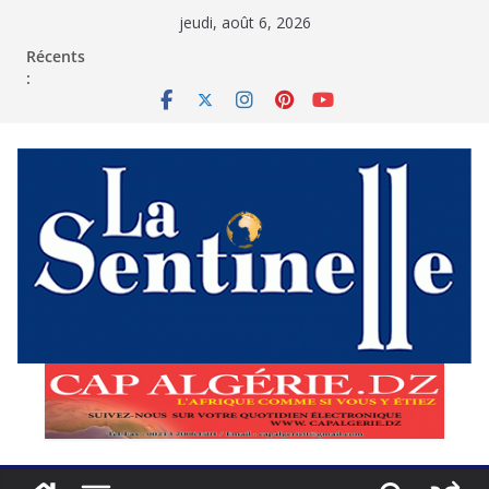
Passer
jeudi, août 6, 2026
au
contenu
Récents
: