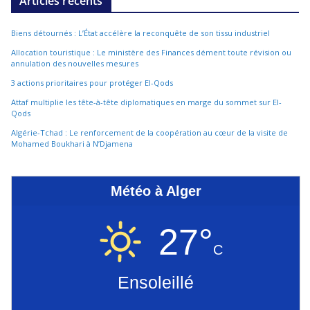
Articles récents
Biens détournés : L’État accélère la reconquête de son tissu industriel
Allocation touristique : Le ministère des Finances dément toute révision ou
annulation des nouvelles mesures
3 actions prioritaires pour protéger El-Qods
Attaf multiplie les tête-à-tête diplomatiques en marge du sommet sur El-
Qods
Algérie-Tchad : Le renforcement de la coopération au cœur de la visite de
Mohamed Boukhari à N’Djamena
Météo à Alger
27°
C
Ensoleillé