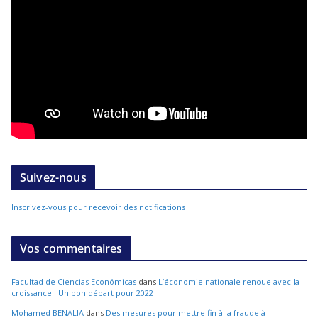
Suivez-nous
Inscrivez-vous pour recevoir des notifications
Vos commentaires
Facultad de Ciencias Económicas
dans
L’économie nationale renoue avec la
croissance : Un bon départ pour 2022
Mohamed BENALIA
dans
Des mesures pour mettre fin à la fraude à