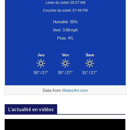
Lever du soleil: 05:57 AM
Coucher du soleil: 07:49 PM
Humidité: 65%
Vent: 3.6Kmph
Pluie: 4%
Jeu
Ven
Sam
30°
/
27°
30°
/
27°
31°
/
27°
Data from
MeteoArt.com
L’actualité en vidéos