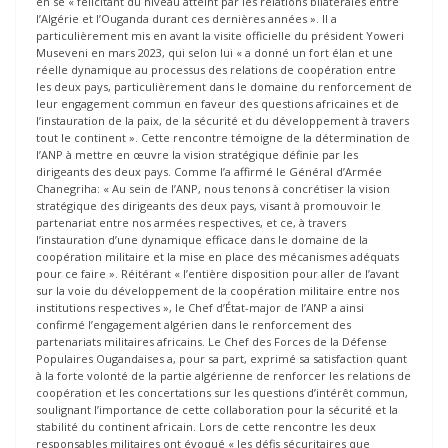
en se « félicitant du niveau atteint par les relations bilatérales entre
l’Algérie et l’Ouganda durant ces dernières années ». Il a
particulièrement mis en avant la visite officielle du président Yoweri
Museveni en mars 2023, qui selon lui « a donné un fort élan et une
réelle dynamique au processus des relations de coopération entre
les deux pays, particulièrement dans le domaine du renforcement de
leur engagement commun en faveur des questions africaines et de
l’instauration de la paix, de la sécurité et du développement à travers
tout le continent ». Cette rencontre témoigne de la détermination de
l’ANP à mettre en œuvre la vision stratégique définie par les
dirigeants des deux pays. Comme l’a affirmé le Général d’Armée
Chanegriha: « Au sein de l’ANP, nous tenons à concrétiser la vision
stratégique des dirigeants des deux pays, visant à promouvoir le
partenariat entre nos armées respectives, et ce, à travers
l’instauration d’une dynamique efficace dans le domaine de la
coopération militaire et la mise en place des mécanismes adéquats
pour ce faire ». Réitérant « l’entière disposition pour aller de l’avant
sur la voie du développement de la coopération militaire entre nos
institutions respectives », le Chef d’État-major de l’ANP a ainsi
confirmé l’engagement algérien dans le renforcement des
partenariats militaires africains. Le Chef des Forces de la Défense
Populaires Ougandaises a, pour sa part, exprimé sa satisfaction quant
à la forte volonté de la partie algérienne de renforcer les relations de
coopération et les concertations sur les questions d’intérêt commun,
soulignant l’importance de cette collaboration pour la sécurité et la
stabilité du continent africain. Lors de cette rencontre les deux
responsables militaires ont évoqué « les défis sécuritaires que