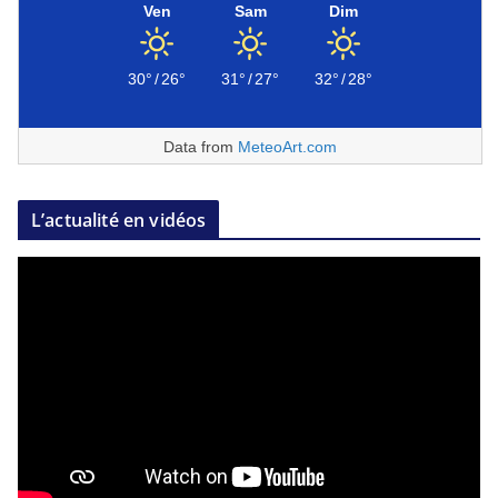
Ven
Sam
Dim
30°
/
26°
31°
/
27°
32°
/
28°
Data from
MeteoArt.com
L’actualité en vidéos