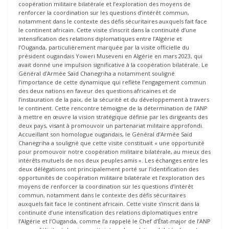
coopération militaire bilatérale et l’exploration des moyens de
renforcer la coordination sur les questions d’intérêt commun,
notamment dans le contexte des défis sécuritaires auxquels fait face
le continent africain. Cette visite s’inscrit dans la continuité d’une
intensification des relations diplomatiques entre l’Algérie et
l’Ouganda, particulièrement marquée par la visite officielle du
président ougandais Yoweri Museveni en Algérie en mars 2023, qui
avait donné une impulsion significative à la coopération bilatérale. Le
Général d’Armée Saïd Chanegriha a notamment souligné
l’importance de cette dynamique qui reflète l’engagement commun
des deux nations en faveur des questions africaines et de
l’instauration de la paix, de la sécurité et du développement à travers
le continent. Cette rencontre témoigne de la détermination de l’ANP
à mettre en œuvre la vision stratégique définie par les dirigeants des
deux pays, visant à promouvoir un partenariat militaire approfondi.
Accueillant son homologue ougandais, le Général d’Armée Saïd
Chanegriha a souligné que cette visite constituait « une opportunité
pour promouvoir notre coopération militaire bilatérale, au mieux des
intérêts mutuels de nos deux peuples amis ». Les échanges entre les
deux délégations ont principalement porté sur l’identification des
opportunités de coopération militaire bilatérale et l’exploration des
moyens de renforcer la coordination sur les questions d’intérêt
commun, notamment dans le contexte des défis sécuritaires
auxquels fait face le continent africain. Cette visite s’inscrit dans la
continuité d’une intensification des relations diplomatiques entre
l’Algérie et l’Ouganda, comme l’a rappelé le Chef d’État-major de l’ANP