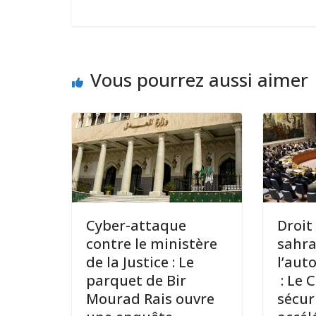
Vous pourrez aussi aimer
Cyber-attaque
Droit
contre le ministère
sahra
de la Justice : Le
l’aut
parquet de Bir
: Le 
Mourad Rais ouvre
sécur