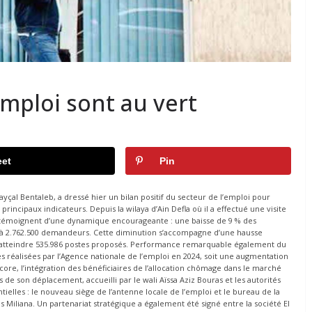
emploi sont au vert
et
Pin
Fayçal Bentaleb, a dressé hier un bilan positif du secteur de l’emploi pour
rincipaux indicateurs. Depuis la wilaya d’Ain Defla où il a effectué une visite
qui témoignent d’une dynamique encourageante : une baisse de 9 % des
2 à 2.762.500 demandeurs. Cette diminution s’accompagne d’une hausse
ur atteindre 535.986 postes proposés. Performance remarquable également du
s réalisées par l’Agence nationale de l’emploi en 2024, soit une augmentation
ncore, l’intégration des bénéficiaires de l’allocation chômage dans le marché
 de son déplacement, accueilli par le wali Aïssa Aziz Bouras et les autorités
ntielles : le nouveau siège de l’antenne locale de l’emploi et le bureau de la
s Miliana. Un partenariat stratégique a également été signé entre la société El