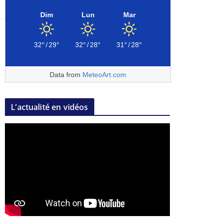
Dim
Lun
Mar
32°
/
29°
32°
/
28°
31°
/
28°
Data from
MeteoArt.com
L’actualité en vidéos