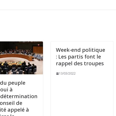
Week-end politique
: Les partis font le
rappel des troupes
13/03/2022
 du peuple
oui à
odétermination
Conseil de
ité appelé à