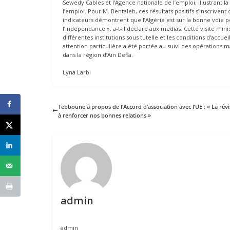
Sewedy Cables et l’Agence nationale de l’emploi, illustrant l
l’emploi. Pour M. Bentaleb, ces résultats positifs s’inscriv
indicateurs démontrent que l’Algérie est sur la bonne voie p
l’indépendance », a-t-il déclaré aux médias. Cette visite minis
différentes institutions sous tutelle et les conditions d’accue
attention particulière a été portée au suivi des opération
dans la région d’Aïn Defla.
Lyna Larbi
Tebboune à propos de l’Accord d’association avec l’UE : « La révi
à renforcer nos bonnes relations »
admin
admin