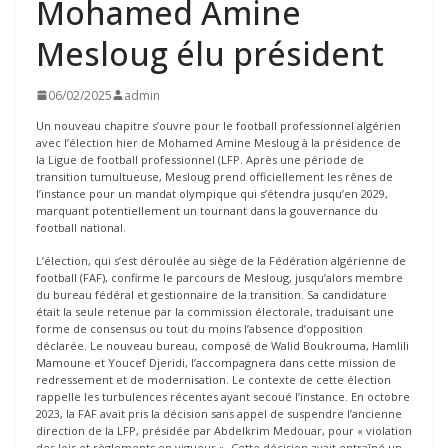
Mohamed Amine
Mesloug élu président
06/02/2025
admin
Un nouveau chapitre s’ouvre pour le football professionnel algérien
avec l’élection hier de Mohamed Amine Mesloug à la présidence de
la Ligue de football professionnel (LFP. Après une période de
transition tumultueuse, Mesloug prend officiellement les rênes de
l’instance pour un mandat olympique qui s’étendra jusqu’en 2029,
marquant potentiellement un tournant dans la gouvernance du
football national.
L’élection, qui s’est déroulée au siège de la Fédération algérienne de
football (FAF), confirme le parcours de Mesloug, jusqu’alors membre
du bureau fédéral et gestionnaire de la transition. Sa candidature
était la seule retenue par la commission électorale, traduisant une
forme de consensus ou tout du moins l’absence d’opposition
déclarée. Le nouveau bureau, composé de Walid Boukrouma, Hamlili
Mamoune et Youcef Djeridi, l’accompagnera dans cette mission de
redressement et de modernisation. Le contexte de cette élection
rappelle les turbulences récentes ayant secoué l’instance. En octobre
2023, la FAF avait pris la décision sans appel de suspendre l’ancienne
direction de la LFP, présidée par Abdelkrim Medouar, pour « violation
des lois et règlements en vigueur ». Cette décision avait entraîné un