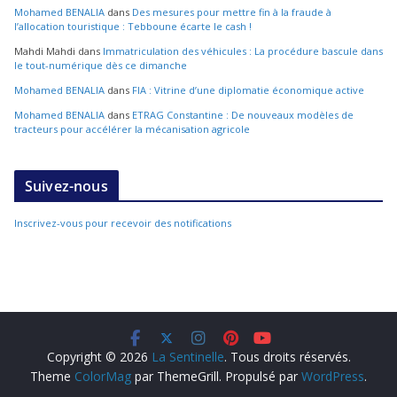
Mohamed BENALIA
dans
Des mesures pour mettre fin à la fraude à
l’allocation touristique : Tebboune écarte le cash !
Mahdi Mahdi
dans
Immatriculation des véhicules : La procédure bascule dans
le tout-numérique dès ce dimanche
Mohamed BENALIA
dans
FIA : Vitrine d’une diplomatie économique active
Mohamed BENALIA
dans
ETRAG Constantine : De nouveaux modèles de
tracteurs pour accélérer la mécanisation agricole
Suivez-nous
Inscrivez-vous pour recevoir des notifications
Copyright © 2026
La Sentinelle
. Tous droits réservés.
Theme
ColorMag
par ThemeGrill. Propulsé par
WordPress
.