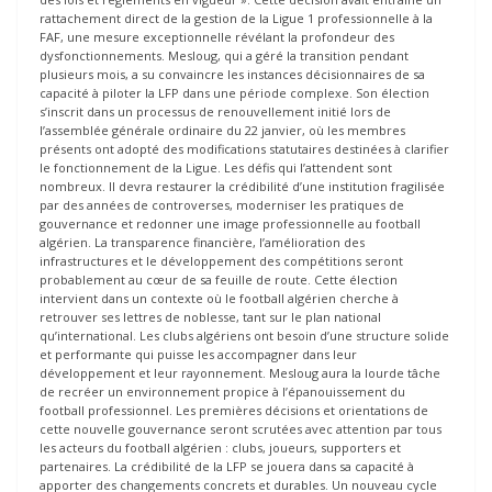
rattachement direct de la gestion de la Ligue 1 professionnelle à la
FAF, une mesure exceptionnelle révélant la profondeur des
dysfonctionnements. Mesloug, qui a géré la transition pendant
plusieurs mois, a su convaincre les instances décisionnaires de sa
capacité à piloter la LFP dans une période complexe. Son élection
s’inscrit dans un processus de renouvellement initié lors de
l’assemblée générale ordinaire du 22 janvier, où les membres
présents ont adopté des modifications statutaires destinées à clarifier
le fonctionnement de la Ligue. Les défis qui l’attendent sont
nombreux. Il devra restaurer la crédibilité d’une institution fragilisée
par des années de controverses, moderniser les pratiques de
gouvernance et redonner une image professionnelle au football
algérien. La transparence financière, l’amélioration des
infrastructures et le développement des compétitions seront
probablement au cœur de sa feuille de route. Cette élection
intervient dans un contexte où le football algérien cherche à
retrouver ses lettres de noblesse, tant sur le plan national
qu’international. Les clubs algériens ont besoin d’une structure solide
et performante qui puisse les accompagner dans leur
développement et leur rayonnement. Mesloug aura la lourde tâche
de recréer un environnement propice à l’épanouissement du
football professionnel. Les premières décisions et orientations de
cette nouvelle gouvernance seront scrutées avec attention par tous
les acteurs du football algérien : clubs, joueurs, supporters et
partenaires. La crédibilité de la LFP se jouera dans sa capacité à
apporter des changements concrets et durables. Un nouveau cycle