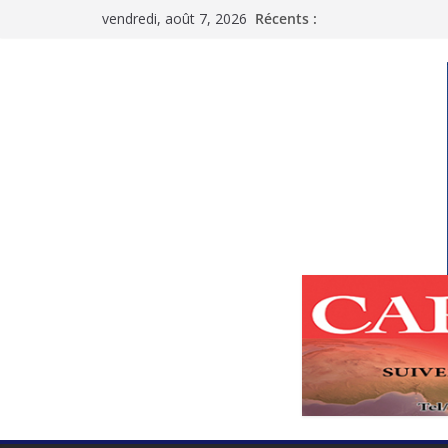
Passer
vendredi, août 7, 2026
Récents :
au
contenu