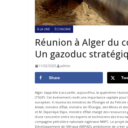
À LA UNE
ÉCONOMIE
Réunion à Alger du c
Un gazoduc stratégiq
11/02/2025
admin
Share
Twe
Alger s’apprête à accueillir, aujourd’hui, la quatrième réuni
(TSGP). Cet événement revêt une importance capitale pour l
européen. Il réunira les ministres de l’Énergie et du Pétrole
Arkab, ministre d’État, ministre de l’Énergie, des Mines et 
et M. Ekperikpe Ekpo, ministre d’État chargé des ressources
d’une rencontre entre les experts et techniciens des trois n
compagnie pétrolière nationale nigériane NNPC. Le projet du
Développement de l’Afrique (NEPAD), ambitionne de créer un co