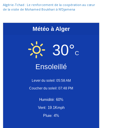
Algérie-Tchad : Le renforcement de la coopération au cœur
de la visite de Mohamed Boukhari à N’Djamena
Météo à Alger
30°
C
Ensoleillé
Lever du soleil: 05:58 AM
Coucher du soleil: 07:48 PM
Humidité: 60%
Vent: 19.1Kmph
Pluie: 4%