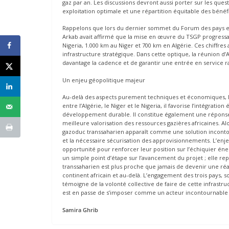
gaz par an. Les discussions devront aussi porter sur les que
exploitation optimale et une répartition équitable des bénéfi
Rappelons que lors du dernier sommet du Forum des pays e
Arkab avait affirmé que la mise en œuvre du TSGP progressait
Nigeria, 1.000 km au Niger et 700 km en Algérie. Ces chiffre
infrastructure stratégique. Dans cette optique, la réunion d’
davantage la cadence et de garantir une entrée en service 
Un enjeu géopolitique majeur
Au-delà des aspects purement techniques et économiques, l
entre l’Algérie, le Niger et le Nigeria, il favorise l’intégrat
développement durable. Il constitue également une réponse 
meilleure valorisation des ressources gazières africaines. A
gazoduc transsaharien apparaît comme une solution incontou
et la nécessaire sécurisation des approvisionnements. L’enjeu 
opportunité pour renforcer leur position sur l’échiquier éne
un simple point d’étape sur l’avancement du projet ; elle re
transsaharien est plus proche que jamais de devenir une ré
continent africain et au-delà. L’engagement des trois pays, s
témoigne de la volonté collective de faire de cette infrast
est en passe de s’imposer comme un acteur incontournable d
Samira Ghrib