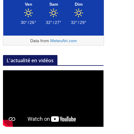
Ven
Sam
Dim
30°
/
26°
32°
/
27°
32°
/
29°
Data from
MeteoArt.com
L’actualité en vidéos