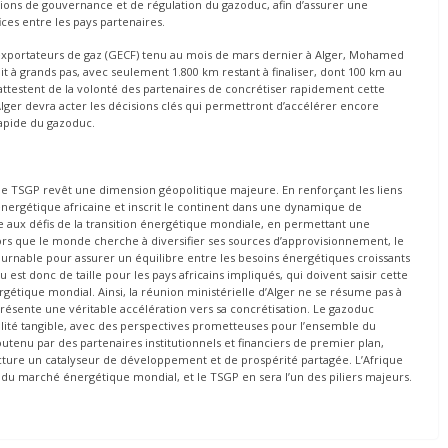
stions de gouvernance et de régulation du gazoduc, afin d’assurer une
ces entre les pays partenaires.
xportateurs de gaz (GECF) tenu au mois de mars dernier à Alger, Mohamed
 à grands pas, avec seulement 1.800 km restant à finaliser, dont 100 km au
s attestent de la volonté des partenaires de concrétiser rapidement cette
Alger devra acter les décisions clés qui permettront d’accélérer encore
rapide du gazoduc.
e TSGP revêt une dimension géopolitique majeure. En renforçant les liens
ion énergétique africaine et inscrit le continent dans une dynamique de
aux défis de la transition énergétique mondiale, en permettant une
lors que le monde cherche à diversifier ses sources d’approvisionnement, le
rnable pour assurer un équilibre entre les besoins énergétiques croissants
est donc de taille pour les pays africains impliqués, qui doivent saisir cette
rgétique mondial. Ainsi, la réunion ministérielle d’Alger ne se résume pas à
présente une véritable accélération vers sa concrétisation. Le gazoduc
alité tangible, avec des perspectives prometteuses pour l’ensemble du
outenu par des partenaires institutionnels et financiers de premier plan,
ructure un catalyseur de développement et de prospérité partagée. L’Afrique
u marché énergétique mondial, et le TSGP en sera l’un des piliers majeurs.