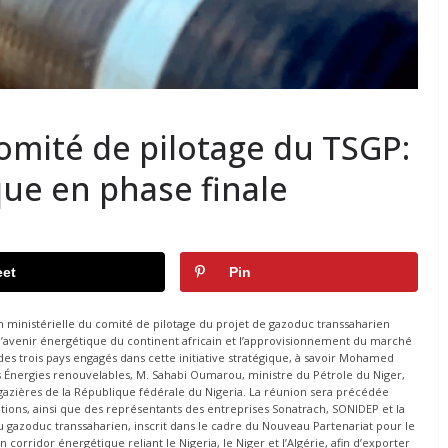
omité de pilotage du TSGP:
ue en phase finale
et
Pin
on ministérielle du comité de pilotage du projet de gazoduc transsaharien
’avenir énergétique du continent africain et l’approvisionnement du marché
 des trois pays engagés dans cette initiative stratégique, à savoir Mohamed
des Énergies renouvelables, M. Sahabi Oumarou, ministre du Pétrole du Niger,
 gazières de la République fédérale du Nigeria. La réunion sera précédée
ations, ainsi que des représentants des entreprises Sonatrach, SONIDEP et la
 gazoduc transsaharien, inscrit dans le cadre du Nouveau Partenariat pour le
rridor énergétique reliant le Nigeria, le Niger et l’Algérie, afin d’exporter