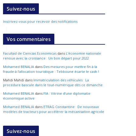
Suivez-nous
Inscrivez-vous pour recevoir des notifications
Vos commentaires
Facultad de Ciencias Económicas
dans
L’économie nationale
renoue avec la croissance : Un bon départ pour 2022
Mohamed BENALIA
dans
Des mesures pour mettre fin à la
fraude à l’allocation touristique : Tebboune écarte le cash !
Mahdi Mahdi
dans
Immatriculation des véhicules : La
procédure bascule dans le tout-numérique dès ce dimanche
Mohamed BENALIA
dans
FIA : Vitrine d’une diplomatie
économique active
Mohamed BENALIA
dans
ETRAG Constantine : De nouveaux
modèles de tracteurs pour accélérer la mécanisation agricole
Suivez-nous