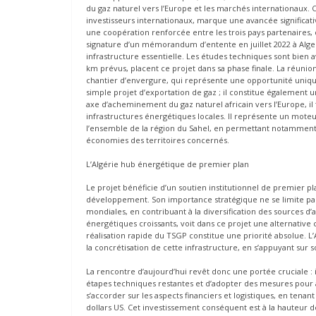
du gaz naturel vers l’Europe et les marchés internationaux. C
investisseurs internationaux, marque une avancée significa
une coopération renforcée entre les trois pays partenaires
signature d’un mémorandum d’entente en juillet 2022 à Alger,
infrastructure essentielle. Les études techniques sont bien a
km prévus, placent ce projet dans sa phase finale. La réunion
chantier d’envergure, qui représente une opportunité unique
simple projet d’exportation de gaz ; il constitue également
axe d’acheminement du gaz naturel africain vers l’Europe, il f
infrastructures énergétiques locales. Il représente un moteur
l’ensemble de la région du Sahel, en permettant notamment u
économies des territoires concernés.
L’Algérie hub énergétique de premier plan
Le projet bénéficie d’un soutien institutionnel de premier p
développement. Son importance stratégique ne se limite pas
mondiales, en contribuant à la diversification des sources d
énergétiques croissants, voit dans ce projet une alternative 
réalisation rapide du TSGP constitue une priorité absolue. L
la concrétisation de cette infrastructure, en s’appuyant sur
La rencontre d’aujourd’hui revêt donc une portée cruciale : il 
étapes techniques restantes et d’adopter des mesures pour 
s’accorder sur les aspects financiers et logistiques, en tena
dollars US. Cet investissement conséquent est à la hauteur de