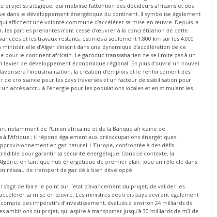
e projet stratégique, qui mobilise l’attention des décideurs africains et des
tive dans le développement énergétique du continent. Il symbolise également
, qui affichent une volonté commune d’accélérer sa mise en œuvre. Depuis la
 les parties prenantes n’ont cessé d’œuvrer à la concrétisation de cette
vancées et les travaux restants, estimés à seulement 1.800 km sur les 4.000
 ministérielle d’Alger s’inscrit dans une dynamique d’accélération de ce
 pour le continent africain. Le gazoduc transsaharien ne se limite pas à un
 un levier de développement économique régional. En plus d’ouvrir un nouvel
avorisera l’industrialisation, la création d’emplois et le renforcement des
 de croissance pour les pays traversés et un facteur de stabilisation pour
n accès accru à l’énergie pour les populations locales et en stimulant les
lan, notamment de l’Union africaine et de la Banque africaine de
 à l’Afrique ; il répond également aux préoccupations énergétiques
’approvisionnement en gaz naturel. L’Europe, confrontée à des défis
crédible pour garantir sa sécurité énergétique. Dans ce contexte, la
’Algérie, en tant que hub énergétique de premier plan, joue un rôle clé dans
 son réseau de transport de gaz déjà bien développé.
s’agit de faire le point sur l’état d’avancement du projet, de valider les
accélérer sa mise en œuvre. Les ministres des trois pays devront également
nt compte des impératifs d’investissement, évalués à environ 24 milliards de
s ambitions du projet, qui aspire à transporter jusqu’à 30 milliards de m3 de