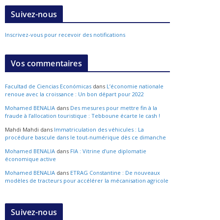
Suivez-nous
Inscrivez-vous pour recevoir des notifications
Vos commentaires
Facultad de Ciencias Económicas
dans
L’économie nationale
renoue avec la croissance : Un bon départ pour 2022
Mohamed BENALIA
dans
Des mesures pour mettre fin à la
fraude à l’allocation touristique : Tebboune écarte le cash !
Mahdi Mahdi
dans
Immatriculation des véhicules : La
procédure bascule dans le tout-numérique dès ce dimanche
Mohamed BENALIA
dans
FIA : Vitrine d’une diplomatie
économique active
Mohamed BENALIA
dans
ETRAG Constantine : De nouveaux
modèles de tracteurs pour accélérer la mécanisation agricole
Suivez-nous