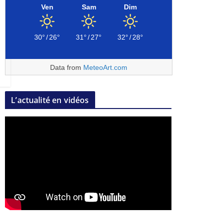
Ven
Sam
Dim
30°
/
26°
31°
/
27°
32°
/
28°
Data from
MeteoArt.com
L’actualité en vidéos