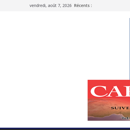
Passer
vendredi, août 7, 2026
Récents :
au
contenu