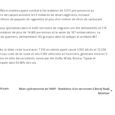
ires traitées ayant conduit à l’arrestation de 5.971 personnes et au
 des saisies avoisine les 3 milliards de dinars algériens, incluant
llions de paquets de cigarettes et plus d’un million de litres de carburant.
aux spécialisés dans le trafic terrestre de migrants ont été démantelés et 174
estation de plus de 14.600 personnes et la saisie de 187 embarcations. La
 de quartiers, démantelant 102 groupes dans 32 wilayas et arrêtant 487
yés, le bilan reste lourd avec 7.310 accidents ayant causé 3.002 décès et 12.254
ons au code de la route et mis 5.593 véhicules en fourrière, générant environ 5
ive en tête des accidents, suivie par Ain Defla, M’sila, Bouira, Tipasa et
ipale dans 92,40% des cas.
fricain
Bilan opérationnel de l’ANP : Reddition d’un terroriste à Bordj Badji
Mokhtar