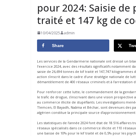
pour 2024: Saisie de 
traité et 147 kg de c
10/04/2025
admin
Share
Twe
Les services de la Gendarmerie nationale ont dressé un bilan
l’exercice 2024, avec des résultats significatifs notamment da
saisie de 26,694 tonnes de kif traité et 147,747 kilogrammes
action s’inscrit dans le cadre d’une stratégie nationale de l
démantèlement de 400 réseaux criminels et à l’arrestation de 
Pour renforcer cette lutte, le commandement de la gendarmer
le trafic de drogue, s’inscrivant dans une vision prospective 
au commerce illicite de stupéfiants. Les investigations mené
Tlemcen, El Bayadh, Naâma et Béchar, sont devenues des pass
algérien constitue la principale source d’approvisionnement
Les statistiques de l’année 2024 font état de 18.516 affaires
réseaux spécialisés dans ce commerce illicite et 110 réseaux 
une baisse de 10% pour le kif traité et de 0,5% pour les psy