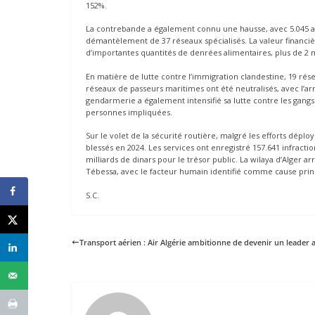
152%.
La contrebande a également connu une hausse, avec 5.045 affa
démantèlement de 37 réseaux spécialisés. La valeur financière
d’importantes quantités de denrées alimentaires, plus de 2 mi
En matière de lutte contre l’immigration clandestine, 19 rése
réseaux de passeurs maritimes ont été neutralisés, avec l’arr
gendarmerie a également intensifié sa lutte contre les gangs
personnes impliquées.
Sur le volet de la sécurité routière, malgré les efforts déplo
blessés en 2024. Les services ont enregistré 157.641 infracti
milliards de dinars pour le trésor public. La wilaya d’Alger arr
Tébessa, avec le facteur humain identifié comme cause princ
S.C.
Transport aérien : Air Algérie ambitionne de devenir un leader a