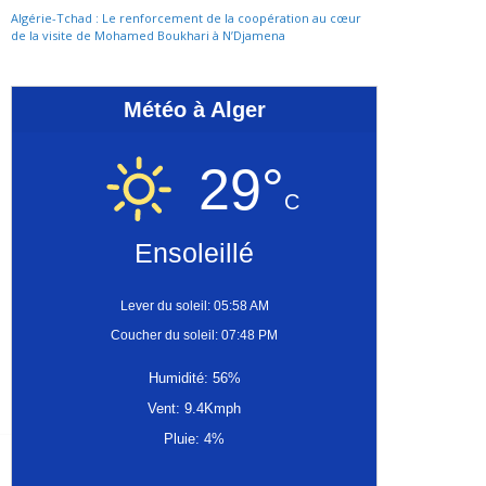
Algérie-Tchad : Le renforcement de la coopération au cœur
de la visite de Mohamed Boukhari à N’Djamena
Météo à Alger
29°
C
Ensoleillé
Lever du soleil: 05:58 AM
Coucher du soleil: 07:48 PM
Humidité: 56%
Vent: 9.4Kmph
Pluie: 4%