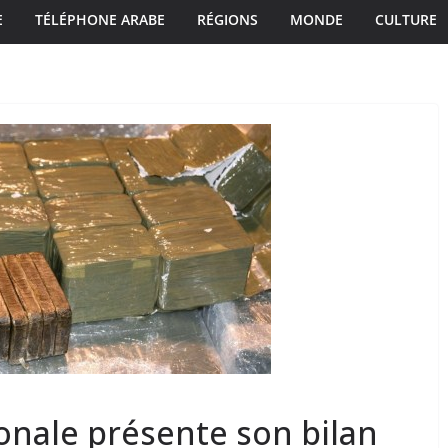
E
TÉLÉPHONE ARABE
RÉGIONS
MONDE
CULTURE
onale présente son bilan