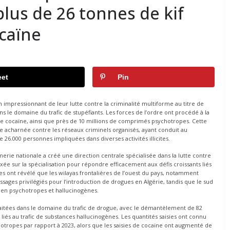
plus de 26 tonnes de kif
ocaïne
et
Pin
 impressionnant de leur lutte contre la criminalité multiforme au titre de
ns le domaine du trafic de stupéfiants. Les forces de l’ordre ont procédé à la
 de cocaïne, ainsi que près de 10 millions de comprimés psychotropes. Cette
utte acharnée contre les réseaux criminels organisés, ayant conduit au
26.000 personnes impliquées dans diverses activités illicites.
ie nationale a créé une direction centrale spécialisée dans la lutte contre
axée sur la spécialisation pour répondre efficacement aux défis croissants liés
es ont révélé que les wilayas frontalières de l’ouest du pays, notamment
ages privilégiés pour l’introduction de drogues en Algérie, tandis que le sud
 en psychotropes et hallucinogènes.
 traitées dans le domaine du trafic de drogue, avec le démantèlement de 82
liés au trafic de substances hallucinogènes. Les quantités saisies ont connu
chotropes par rapport à 2023, alors que les saisies de cocaïne ont augmenté de