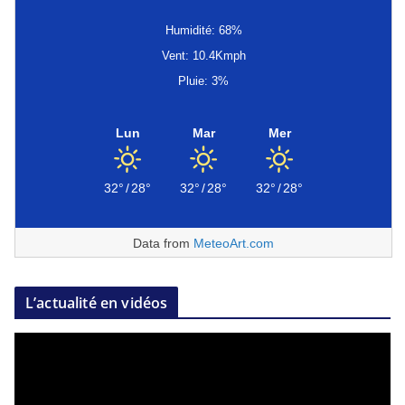
Humidité: 68%
Vent: 10.4Kmph
Pluie: 3%
Lun
Mar
Mer
32°
/
28°
32°
/
28°
32°
/
28°
Data from
MeteoArt.com
L’actualité en vidéos