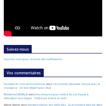
Suivez-nous
Inscrivez-vous pour recevoir des notifications
Vos commentaires
Facultad de Ciencias Económicas
dans
L’économie nationale renoue avec la
croissance : Un bon départ pour 2022
Mohamed BENALIA
dans
Des mesures pour mettre fin à la fraude à
l’allocation touristique : Tebboune écarte le cash !
Mahdi Mahdi
dans
Immatriculation des véhicules : La procédure bascule dans