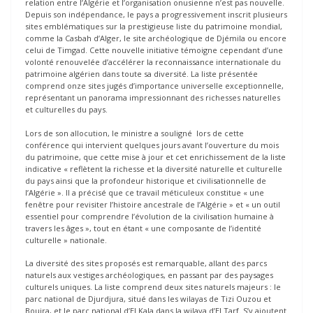
relation entre l’Algérie et l’organisation onusienne n’est pas nouvelle.
Depuis son indépendance, le pays a progressivement inscrit plusieurs
sites emblématiques sur la prestigieuse liste du patrimoine mondial,
comme la Casbah d’Alger, le site archéologique de Djémila ou encore
celui de Timgad. Cette nouvelle initiative témoigne cependant d’une
volonté renouvelée d’accélérer la reconnaissance internationale du
patrimoine algérien dans toute sa diversité. La liste présentée
comprend onze sites jugés d’importance universelle exceptionnelle,
représentant un panorama impressionnant des richesses naturelles
et culturelles du pays.
Lors de son allocution, le ministre a souligné lors de cette
conférence qui intervient quelques jours avant l’ouverture du mois
du patrimoine, que cette mise à jour et cet enrichissement de la liste
indicative « reflètent la richesse et la diversité naturelle et culturelle
du pays ainsi que la profondeur historique et civilisationnelle de
l’Algérie ». Il a précisé que ce travail méticuleux constitue « une
fenêtre pour revisiter l’histoire ancestrale de l’Algérie » et « un outil
essentiel pour comprendre l’évolution de la civilisation humaine à
travers les âges », tout en étant « une composante de l’identité
culturelle » nationale.
La diversité des sites proposés est remarquable, allant des parcs
naturels aux vestiges archéologiques, en passant par des paysages
culturels uniques. La liste comprend deux sites naturels majeurs : le
parc national de Djurdjura, situé dans les wilayas de Tizi Ouzou et
Bouira, et le parc national d’El Kala dans la wilaya d’El Tarf. S’y ajoutent