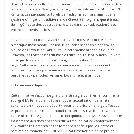
deux sites mixtes, alliant valeur naturelle et culturelle : Tafedest dans
le parc culturel de l’Ahaggar et la région des Balcons de Ghoufi et d’El
Kantara. Les paysages culturels de Nedroma et Trara, ainsi que le
système d’irrigation traditionnel de Ghout, témoignent quant à eux
de l’ingéniosité des populations locales dans leur adaptation à des
environnements parfois hostiles.
Le volet culturel n’est pas en reste avec cinq sites d’une valeur
historique inestimable : les Ksour de l’Atlas saharien algérien, les
Mausolées royaux de l’antiquité, le patrimoine archéologique de
Tébessa, les Forteresses du Parc culturel de Touat-Gourara-Tidikelt,
ainsi que les sites et itinéraires augustiniens dans l’est et le centre du
pays. Cette sélection reflète la diversité des influences qui ont
façonné l’identité algérienne au fil des siècles, des civilisations
berbères aux périodes romaine, byzantine et islamique.
« Un nouveau départ »
Cette initiative s’accompagne d’une stratégie cohérente, comme l’a
souligné M. Ballalou en déclarant que l’actualisation de la liste
constitue un « nouveau départ » pour une prise en charge effective
et pratique du patrimoine mondial matériel, s’inscrivant « dans le
cadre de la stratégie du plan d’action quinquennal (2025-2029) pour le
classement des sites proposés sur la liste indicative conformément
aux cadres réglementaires et temporels définis par le Centre du
patrimoine mondial de l’UNESCO ». Pour mener à bien ce projet