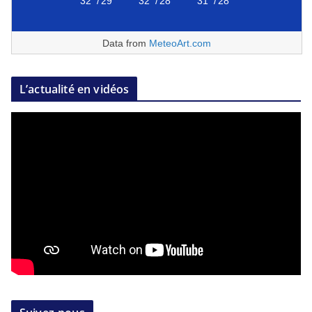
32°
/
29°
32°
/
28°
31°
/
28°
Data from
MeteoArt.com
L’actualité en vidéos