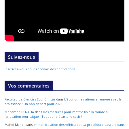
Suivez-nous
Inscrivez-vous pour recevoir des notifications
Vos commentaires
Facultad de Ciencias Económicas
dans
L’économie nationale renoue avec la
croissance : Un bon départ pour 2022
Mohamed BENALIA
dans
Des mesures pour mettre fin à la fraude à
l’allocation touristique : Tebboune écarte le cash !
Mahdi Mahdi
dans
Immatriculation des véhicules : La procédure bascule dans