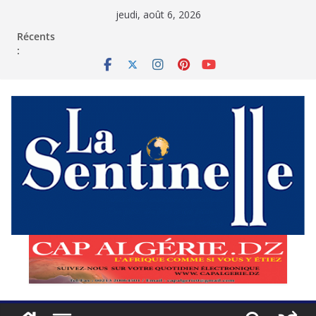
Passer
jeudi, août 6, 2026
au
contenu
Récents
: