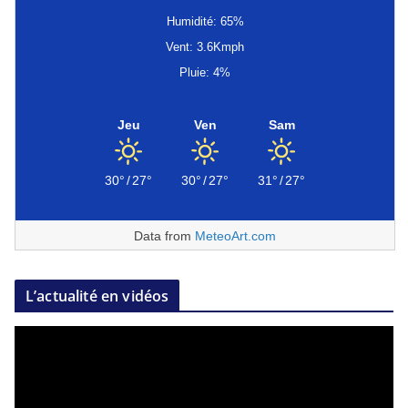
Humidité: 65%
Vent: 3.6Kmph
Pluie: 4%
Jeu
Ven
Sam
30°
/
27°
30°
/
27°
31°
/
27°
Data from
MeteoArt.com
L’actualité en vidéos