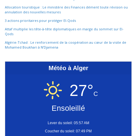
Allocation touristique : Le ministère des Finances dément toute révision ou
annulation des nouvelles mesures
3 actions prioritaires pour protéger El-Qods
Attaf multiplie les tête-à-tête diplomatiques en marge du sommet sur El-
Qods
Algérie-Tchad : Le renforcement de la coopération au cœur de la visite de
Mohamed Boukhari à N’Djamena
Météo à Alger
27°
C
Ensoleillé
Lever du soleil: 05:57 AM
Coucher du soleil: 07:49 PM