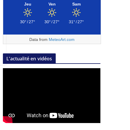
Jeu
Ven
Sam
30°
/
27°
30°
/
27°
31°
/
27°
Data from
MeteoArt.com
L’actualité en vidéos