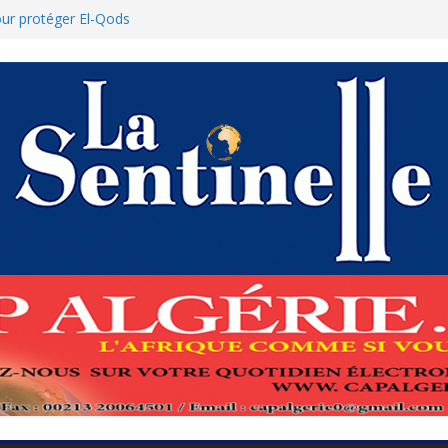
pour protéger El-Qods
e-à-tête diplomatiques en marge du
forcement de la coopération au cœur
ed Boukhari à N’Djamena
t accélère la reconquête de son tissu
: Le ministère des Finances dément
lation des nouvelles mesures