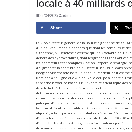
locale à 40 milliards
25/04/2025
admin
Share
Twe
Le vice-directeur général de la Bourse algérienne de sous-
d’un nouveau modèle économique dont les contours se dessin
algérienne, M. Demiche a affirmé qu’une « volonté politique 
dehors des hydrocarbures, dont les grandes lignes ont été ét
les opérateurs économiques ». Selon l’expert, la stratégie in
d’augmenter la contribution du secteur industriel dans l’écon
intégrée visant à atteindre un produit intérieur brut estimé
Demiche a souligné que « la nouvelle équipe à la tête du mi
approche novatrice basée sur l’inventaire scientifique des r
dans le but d’élaborer une feuille de route pour la politique
déterminer ce que nous produisons et ce que nous consommons »
comment satisfaire la demande locale dans une première pha
politique d’une gouvernance industrielle aux contours clair
fixer un plafond inapplicable ». Dans ce contexte, M. Demiche
objectifs, à faire passer sa contribution d’environ 15 milliard
d’une valeur ajoutée au niveau local de l’ordre de 30 à 40 millia
d’identifier les filières stratégiques à forte valeur ajoutée 
de manière directe, notamment les secteurs des mines, des 