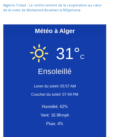
Algérie-Tchad : Le renforcement de la coopération au cœur
de la visite de Mohamed Boukhari à N’Djamena
Météo à Alger
31°
C
Ensoleillé
Lever du soleil: 05:57 AM
Coucher du soleil: 07:49 PM
Humidité: 62%
Vent: 16.9Kmph
Pluie: 4%