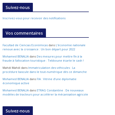
Suivez-nous
Inscrivez-vous pour recevoir des notifications
Vos commentaires
Facultad de Ciencias Económicas
dans
L’économie nationale
renoue avec la croissance : Un bon départ pour 2022
Mohamed BENALIA
dans
Des mesures pour mettre fin à la
fraude à l’allocation touristique : Tebboune écarte le cash !
Mahdi Mahdi
dans
Immatriculation des véhicules : La
procédure bascule dans le tout-numérique dès ce dimanche
Mohamed BENALIA
dans
FIA : Vitrine d’une diplomatie
économique active
Mohamed BENALIA
dans
ETRAG Constantine : De nouveaux
modèles de tracteurs pour accélérer la mécanisation agricole
Suivez-nous