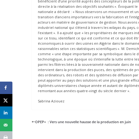
bénéficient d’une priorité auprès des concepteurs de la poli
directe à la réalisation des objectifs souhaités ». Évoquant l
nationale a déclaré : « Nous observons un mouvement et une 
transition d’anciens importateurs vers la fabrication et l’i
acteurs en matière de gouvernance de gestion. Nous avons co
industriel national qui s’étend à travers les wilayas du pay
l’existant ». Il a ajouté que « les propriétaires de marques i
sur ce tissu, identifiant ce qui est conforme et ce qui doit ê
économiques à ouvrir des usines en Algérie dans le domaine d
raisonnables selon ces statistiques scientifiques ». M. Demi
comme « une étape importante par sa symbolique dans le do
technologique, à une époque où s’intensifie la lutte entre l
parmi les filières liées à la souveraineté nationale dans de n
intervient dans la production des puces, des systèmes de pro
des ordinateurs, des robots et des systèmes de diffusion par 
peut apporter au pays des solutions et une plus grande effic
diplômés universitaires chaque année et autant de diplômés d
remontant aux années quatre-vingt du siècle dernier ».
Sabrina Aziouez
OPEP+ : Vers une nouvelle hausse de la production en juin