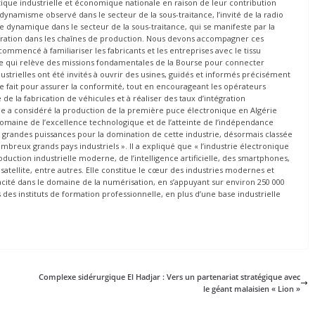
tique industrielle et économique nationale en raison de leur contribution
e dynamisme observé dans le secteur de la sous-traitance, l’invité de la radio
dynamique dans le secteur de la sous-traitance, qui se manifeste par la
ntégration dans les chaînes de production. Nous devons accompagner ces
mmencé à familiariser les fabricants et les entreprises avec le tissu
s, ce qui relève des missions fondamentales de la Bourse pour connecter
ndustrielles ont été invités à ouvrir des usines, guidés et informés précisément
tre fait pour assurer la conformité, tout en encourageant les opérateurs
e la fabrication de véhicules et à réaliser des taux d’intégration
che a considéré la production de la première puce électronique en Algérie
maine de l’excellence technologique et de l’atteinte de l’indépendance
es grandes puissances pour la domination de cette industrie, désormais classée
ombreux grands pays industriels ». Il a expliqué que « l’industrie électronique
duction industrielle moderne, de l’intelligence artificielle, des smartphones,
satellite, entre autres. Elle constitue le cœur des industries modernes et
acité dans le domaine de la numérisation, en s’appuyant sur environ 250 000
es instituts de formation professionnelle, en plus d’une base industrielle
Complexe sidérurgique El Hadjar : Vers un partenariat stratégique avec
le géant malaisien « Lion »