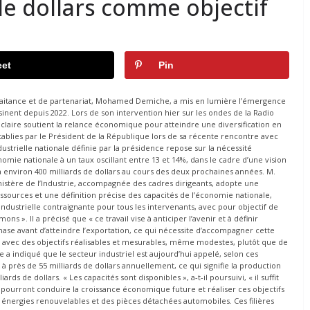
 de dollars comme objectif
et
Pin
traitance et de partenariat, Mohamed Demiche, a mis en lumière l’émergence
ent depuis 2022. Lors de son intervention hier sur les ondes de la Radio
claire soutient la relance économique pour atteindre une diversification en
ablies par le Président de la République lors de sa récente rencontre avec
dustrielle nationale définie par la présidence repose sur la nécessité
omie nationale à un taux oscillant entre 13 et 14%, dans le cadre d’une vision
 à environ 400 milliards de dollars au cours des deux prochaines années. M.
nistère de l’Industrie, accompagnée des cadres dirigeants, adopte une
essources et une définition précise des capacités de l’économie nationale,
 industrielle contraignante pour tous les intervenants, avec pour objectif de
. Il a précisé que « ce travail vise à anticiper l’avenir et à définir
se avant d’atteindre l’exportation, ce qui nécessite d’accompagner cette
s, avec des objectifs réalisables et mesurables, même modestes, plutôt que de
 a indiqué que le secteur industriel est aujourd’hui appelé, selon ces
s à près de 55 milliards de dollars annuellement, ce qui signifie la production
rds de dollars. « Les capacités sont disponibles », a-t-il poursuivi, « il suffit
qui pourront conduire la croissance économique future et réaliser ces objectifs
énergies renouvelables et des pièces détachées automobiles. Ces filières