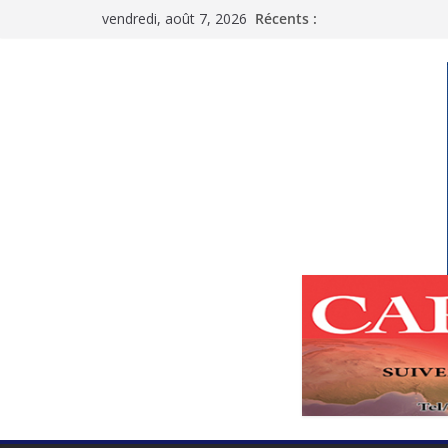
Passer
vendredi, août 7, 2026
Récents :
au
contenu