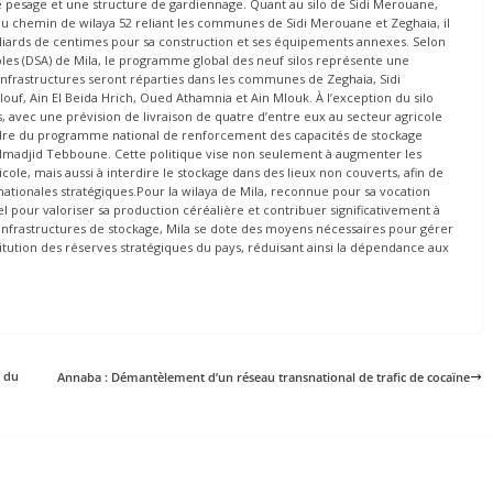
de pesage et une structure de gardiennage. Quant au silo de Sidi Merouane,
g du chemin de wilaya 52 reliant les communes de Sidi Merouane et Zeghaia, il
lliards de centimes pour sa construction et ses équipements annexes. Selon
coles (DSA) de Mila, le programme global des neuf silos représente une
infrastructures seront réparties dans les communes de Zeghaia, Sidi
f, Ain El Beida Hrich, Oued Athamnia et Ain Mlouk. À l’exception du silo
s, avec une prévision de livraison de quatre d’entre eux au secteur agricole
e cadre du programme national de renforcement des capacités de stockage
delmadjid Tebboune. Cette politique vise non seulement à augmenter les
ole, mais aussi à interdire le stockage dans des lieux non couverts, afin de
 nationales stratégiques.Pour la wilaya de Mila, reconnue pour sa vocation
l pour valoriser sa production céréalière et contribuer significativement à
s infrastructures de stockage, Mila se dote des moyens nécessaires pour gérer
titution des réserves stratégiques du pays, réduisant ainsi la dépendance aux
s du
Annaba : Démantèlement d’un réseau transnational de trafic de cocaïne