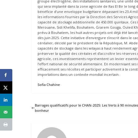
groupe électrogène, des installations sanitaires, une unité 
qui sera implanté dans la zone agricole de Ras El Bir le lon
bénéficie d’une enveloppe budgétaire dépassant les 23,4 mi
les informations fournies par la Direction des Services Agri
capacité de stockage additionnelle de 450.000 quintaux. Ces 
Merouane, Sidi Khelifa, Bouhatem, Grarem Gouga, Ouled Khlou
prévu à Bouhatem, les huit autres projets ont déjà été lancé
dès juin 2025. Cette initiative d’envergure s’inscrit dans l
céréalier, décidé par le président de la République, M. Ab
capacités de stockage dans les wilayas à haut rendement agric
préserver la qualité des céréales et d’accroître les réserves
agricole, ces investissements représentent un levier essentie
l’effort national de sécurité alimentaire. En modernisant se
efficacement ses récoltes et participer activement à la cons
importations dans un contexte mondial incertain.
Sofia Chahine
Barrages qualificatifs pour le CHAN-2025: Les Verts à 90 minute
bonheur