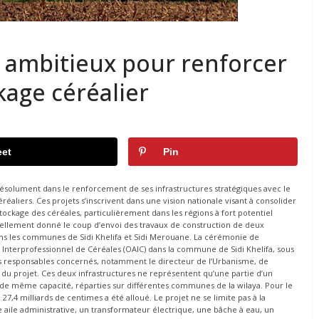
 ambitieux pour renforcer
kage céréalier
et
Pin
e résolument dans le renforcement de ses infrastructures stratégiques avec le
éaliers. Ces projets s’inscrivent dans une vision nationale visant à consolider
tockage des céréales, particulièrement dans les régions à fort potentiel
iciellement donné le coup d’envoi des travaux de construction de deux
ans les communes de Sidi Khelifa et Sidi Merouane. La cérémonie de
en Interprofessionnel de Céréales (OAIC) dans la commune de Sidi Khelifa, sous
 responsables concernés, notamment le directeur de l’Urbanisme, de
e du projet. Ces deux infrastructures ne représentent qu’une partie d’un
e même capacité, réparties sur différentes communes de la wilaya. Pour le
27,4 milliards de centimes a été alloué. Le projet ne se limite pas à la
aile administrative, un transformateur électrique, une bâche à eau, un