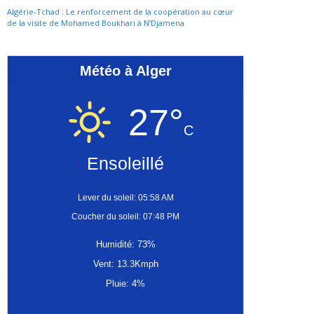
Algérie-Tchad : Le renforcement de la coopération au cœur
de la visite de Mohamed Boukhari à N’Djamena
Météo à Alger
27°
C
Ensoleillé
Lever du soleil: 05:58 AM
Coucher du soleil: 07:48 PM
Humidité: 73%
Vent: 13.3Kmph
Pluie: 4%