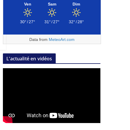
Ven
Sam
Dim
30°
/
27°
31°
/
27°
32°
/
28°
Data from
MeteoArt.com
L’actualité en vidéos