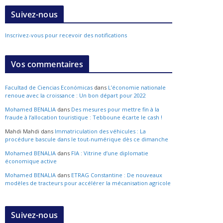
Suivez-nous
Inscrivez-vous pour recevoir des notifications
Vos commentaires
Facultad de Ciencias Económicas
dans
L’économie nationale
renoue avec la croissance : Un bon départ pour 2022
Mohamed BENALIA
dans
Des mesures pour mettre fin à la
fraude à l’allocation touristique : Tebboune écarte le cash !
Mahdi Mahdi
dans
Immatriculation des véhicules : La
procédure bascule dans le tout-numérique dès ce dimanche
Mohamed BENALIA
dans
FIA : Vitrine d’une diplomatie
économique active
Mohamed BENALIA
dans
ETRAG Constantine : De nouveaux
modèles de tracteurs pour accélérer la mécanisation agricole
Suivez-nous