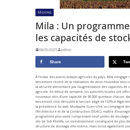
RÉGIONS
Mila : Un programme
les capacités de stoc
08/05/2025
admin
Share
Twe
À l’instar des autres wilayas agricoles du pays, Mila s’engag
lancement récent de la réalisation de deux nouveaux silos cér
la sécurité alimentaire par l’augmentation des capacités de s
agricole. En début de semaine, les autorités locales ont off
nouveaux silos d’une capacité de 50.000 quintaux chacun, d
lancement s’est déroulée à l’ancien siège de l’Office Algéri
la présidence du wali, Mustapha Guerriche, accompagné des
l’Architecture et de la Construction (DUAC), maître d’ouvrag
programme plus vaste comprenant neuf unités de stockage d
silo de Sidi Khelifa, un investissement conséquent de plus de 
structure de stockage elle-même, mais inclut également une 