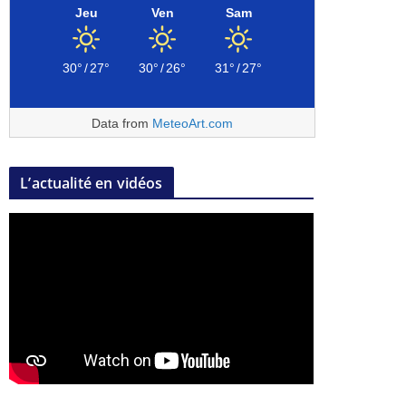
Jeu
Ven
Sam
30°
/
27°
30°
/
26°
31°
/
27°
Data from
MeteoArt.com
L’actualité en vidéos