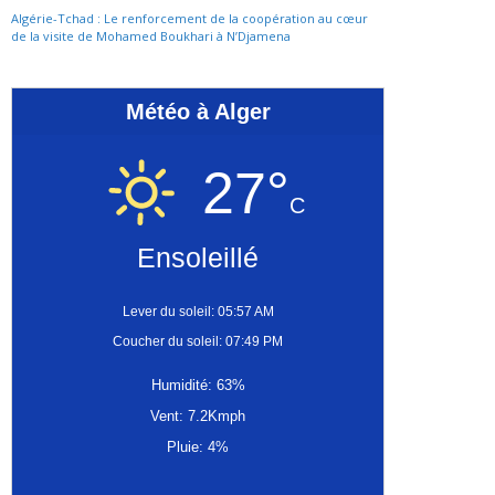
Algérie-Tchad : Le renforcement de la coopération au cœur
de la visite de Mohamed Boukhari à N’Djamena
Météo à Alger
27°
C
Ensoleillé
Lever du soleil: 05:57 AM
Coucher du soleil: 07:49 PM
Humidité: 63%
Vent: 7.2Kmph
Pluie: 4%