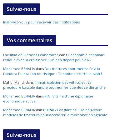
Suivez-nous
Inscrivez-vous pour recevoir des notifications
Vos commentaires
Facultad de Ciencias Económicas
dans
L’économie nationale
renoue avec la croissance : Un bon départ pour 2022
Mohamed BENALIA
dans
Des mesures pour mettre fin à la
fraude à l’allocation touristique : Tebboune écarte le cash !
Mahdi Mahdi
dans
Immatriculation des véhicules : La
procédure bascule dans le tout-numérique dès ce dimanche
Mohamed BENALIA
dans
FIA : Vitrine d’une diplomatie
économique active
Mohamed BENALIA
dans
ETRAG Constantine : De nouveaux
modèles de tracteurs pour accélérer la mécanisation agricole
Suivez-nous