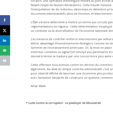
Fin avril, une opération d’envergure menée au port d’Oran
faisant l’objet de fausses déclarations. Cette fraude massive,
l’interpellation de dix individus, désormais en détention pro
documents administratifs, abus de fonction, et blanchiment 
L’État est ainsi déterminé à mettre un terme aux circuits pa
réglementations en vigueur. Cette détermination s’explique
un contexte où la diversification de l’économie nationale dem
Ces mesures de contrôle renforcé interviennent par ailleur
attirer davantage d’investissements étrangers, comme en té
Sommet de l’investissement américain. Or, la mise en plac
extérieur constitue un signal fort envoyé aux partenaires é
devrait à terme se traduire par une concurrence plus saine et
Cette offensive tous azimuts contre les dérives du commerc
algérienne. Au-delà du simple contrôle administratif, c’est 
pour objectif affiché de favoriser une économie plus product
avec l’ambition déclarée de construire un système commercia
Amar Malki
Lutte contre la corruption : Le plaidoyer de Mousserati