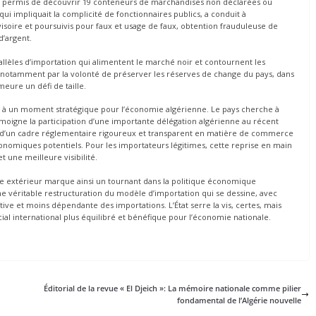
 a permis de découvrir 19 conteneurs de marchandises non déclarées ou
 qui impliquait la complicité de fonctionnaires publics, a conduit à
visoire et poursuivis pour faux et usage de faux, obtention frauduleuse de
d’argent.
rallèles d’importation qui alimentent le marché noir et contournent les
 notamment par la volonté de préserver les réserves de change du pays, dans
eure un défi de taille.
s à un moment stratégique pour l’économie algérienne. Le pays cherche à
moigne la participation d’une importante délégation algérienne au récent
e d’un cadre réglementaire rigoureux et transparent en matière de commerce
conomiques potentiels. Pour les importateurs légitimes, cette reprise en main
 une meilleure visibilité.
e extérieur marque ainsi un tournant dans la politique économique
une véritable restructuration du modèle d’importation qui se dessine, avec
ive et moins dépendante des importations. L’État serre la vis, certes, mais
l international plus équilibré et bénéfique pour l’économie nationale.
Éditorial de la revue « El Djeich »: La mémoire nationale comme pilier
fondamental de l’Algérie nouvelle