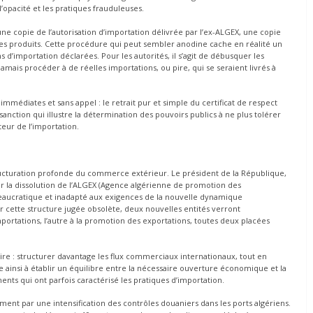
opacité et les pratiques frauduleuses.
ne copie de l’autorisation d’importation délivrée par l’ex-ALGEX, une copie
 des produits. Cette procédure qui peut sembler anodine cache en réalité un
ons d’importation déclarées. Pour les autorités, il s’agit de débusquer les
jamais procéder à de réelles importations, ou pire, qui se seraient livrés à
mmédiates et sans appel : le retrait pur et simple du certificat de respect
sanction qui illustre la détermination des pouvoirs publics à ne plus tolérer
eur de l’importation.
structuration profonde du commerce extérieur. Le président de la République,
r la dissolution de l’ALGEX (Agence algérienne de promotion des
reaucratique et inadapté aux exigences de la nouvelle dynamique
 cette structure jugée obsolète, deux nouvelles entités verront
portations, l’autre à la promotion des exportations, toutes deux placées
aire : structurer davantage les flux commerciaux internationaux, tout en
he ainsi à établir un équilibre entre la nécessaire ouverture économique et la
nts qui ont parfois caractérisé les pratiques d’importation.
ment par une intensification des contrôles douaniers dans les ports algériens.