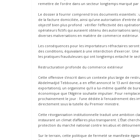
remettre de l’ordre dans un secteur longtemps marqué par l’
Le dossier à fournir comprend trois documents essentiels : u
de la facture domiciliée, ainsi qu’une autorisation d’entrée
objectif bien plus profond : vérifier l’effectivité des opérati
opérateurs fictifs qui auraient obtenu des autorisations sans 
diverses malversations en matière de commerce extérieur.
Les conséquences pour les importateurs réfractaires seront i
des conditions, équivalant à une interdiction d’exercer. Une 
les pratiques frauduleuses qui ont longtemps entaché le sect
Restructuration profonde du commerce extérieur
Cette offensive s’inscrit dans un contexte plus large de re
Abdelmadjid Tebboune, a en effet annoncé le 13 avril dernie
exportations), un organisme qu’il a lui-même qualifié de bu
économique que l’Algérie souhaite impulser. Pour remplacer
prochainement le jour : l’une dédiée à l’encadrement des im
directement sous la tutelle du Premier ministre.
Cette réorganisation institutionnelle traduit une ambition cl
instaurant un climat d’affaires plus transparent. L’État cherc
protection du marché national contre les abus et détourneme
Sur le terrain, cette politique de fermeté se manifeste égale