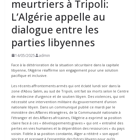
meurtriers à Tripoli:
L’Algérie appelle au
dialogue entre les
parties libyennes
14/05/2025
admin
Face à la détérioration de la situation sécuritaire dans la capitale
libyenne, l’Algérie réaffirme son engagement pour une solution
pacifique et inclusive.
Les récents affrontements armés qui ont éclaté lundi soir dans la
zone d’Abou Salim, au sud de Tripoli, ont fait six morts selon le Centre
de médecine d’urgence et de soutien libyen. Des violences, qui ont
nécessité une intervention militaire du gouvernement d’union
nationale libyen. Dans un communiqué publié ce mardi par le
ministère des Affaires étrangères, de la Communauté nationale à
l’étranger et des Affaires africaines, l’Algérie a exprimé sa position
claire face à ces « développements graves » qui ont « entraîné des
pertes en vies humaines et la déperdition des ressources » du pays
voisin. Fidèle à sa position constante, Alger a réitéré « son appel
sincère et pressant à l’ensemble des frères libyens pour qu’ils