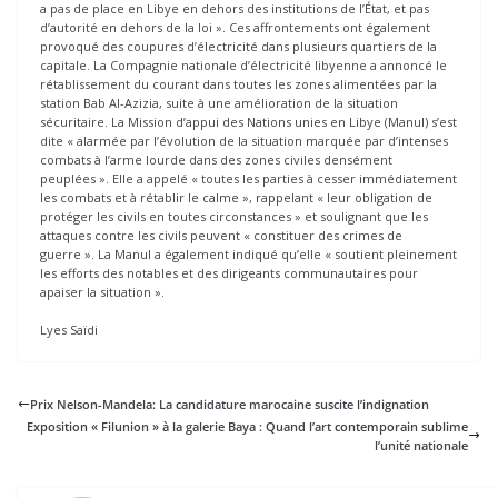
a pas de place en Libye en dehors des institutions de l’État, et pas
d’autorité en dehors de la loi ». Ces affrontements ont également
provoqué des coupures d’électricité dans plusieurs quartiers de la
capitale. La Compagnie nationale d’électricité libyenne a annoncé le
rétablissement du courant dans toutes les zones alimentées par la
station Bab Al-Azizia, suite à une amélioration de la situation
sécuritaire. La Mission d’appui des Nations unies en Libye (Manul) s’est
dite « alarmée par l’évolution de la situation marquée par d’intenses
combats à l’arme lourde dans des zones civiles densément
peuplées ». Elle a appelé « toutes les parties à cesser immédiatement
les combats et à rétablir le calme », rappelant « leur obligation de
protéger les civils en toutes circonstances » et soulignant que les
attaques contre les civils peuvent « constituer des crimes de
guerre ». La Manul a également indiqué qu’elle « soutient pleinement
les efforts des notables et des dirigeants communautaires pour
apaiser la situation ».
Lyes Saïdi
Prix Nelson-Mandela: La candidature marocaine suscite l’indignation
Exposition « Filunion » à la galerie Baya : Quand l’art contemporain sublime
l’unité nationale