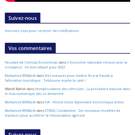
Suivez-nous
Inscrivez-vous pour recevoir des notifications
Vos commentaires
Facultad de Ciencias Económicas
dans
L’économie nationale renoue avec la
croissance : Un bon départ pour 2022
Mohamed BENALIA
dans
Des mesures pour mettre fin à la fraude à
l’allocation touristique : Tebboune écarte le cash !
Mahdi Mahdi
dans
Immatriculation des véhicules : La procédure bascule dans
le tout-numérique dès ce dimanche
Mohamed BENALIA
dans
FIA : Vitrine d’une diplomatie économique active
Mohamed BENALIA
dans
ETRAG Constantine : De nouveaux modèles de
tracteurs pour accélérer la mécanisation agricole
Suivez-nous