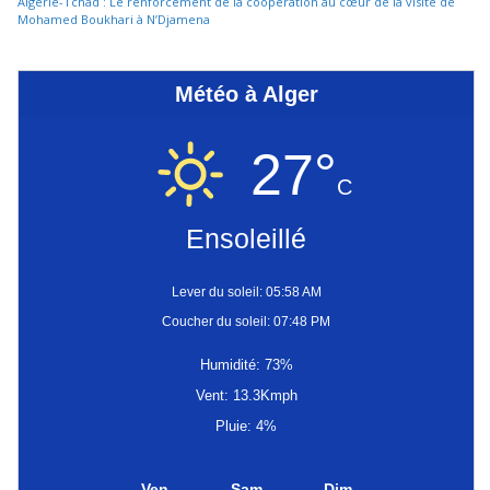
Algérie-Tchad : Le renforcement de la coopération au cœur de la visite de
Mohamed Boukhari à N’Djamena
Météo à Alger
27°
C
Ensoleillé
Lever du soleil: 05:58 AM
Coucher du soleil: 07:48 PM
Humidité: 73%
Vent: 13.3Kmph
Pluie: 4%
Ven
Sam
Dim