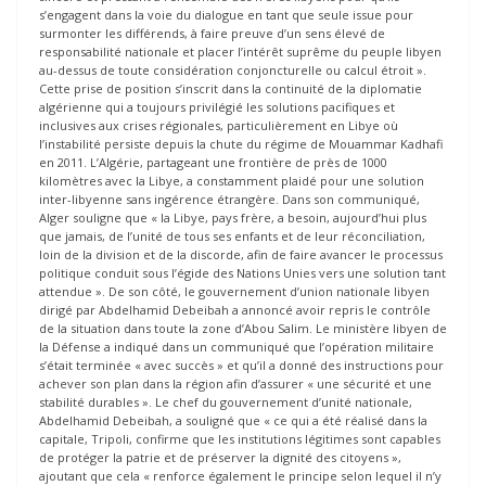
s’engagent dans la voie du dialogue en tant que seule issue pour
surmonter les différends, à faire preuve d’un sens élevé de
responsabilité nationale et placer l’intérêt suprême du peuple libyen
au-dessus de toute considération conjoncturelle ou calcul étroit ».
Cette prise de position s’inscrit dans la continuité de la diplomatie
algérienne qui a toujours privilégié les solutions pacifiques et
inclusives aux crises régionales, particulièrement en Libye où
l’instabilité persiste depuis la chute du régime de Mouammar Kadhafi
en 2011. L’Algérie, partageant une frontière de près de 1000
kilomètres avec la Libye, a constamment plaidé pour une solution
inter-libyenne sans ingérence étrangère. Dans son communiqué,
Alger souligne que « la Libye, pays frère, a besoin, aujourd’hui plus
que jamais, de l’unité de tous ses enfants et de leur réconciliation,
loin de la division et de la discorde, afin de faire avancer le processus
politique conduit sous l’égide des Nations Unies vers une solution tant
attendue ». De son côté, le gouvernement d’union nationale libyen
dirigé par Abdelhamid Debeibah a annoncé avoir repris le contrôle
de la situation dans toute la zone d’Abou Salim. Le ministère libyen de
la Défense a indiqué dans un communiqué que l’opération militaire
s’était terminée « avec succès » et qu’il a donné des instructions pour
achever son plan dans la région afin d’assurer « une sécurité et une
stabilité durables ». Le chef du gouvernement d’unité nationale,
Abdelhamid Debeibah, a souligné que « ce qui a été réalisé dans la
capitale, Tripoli, confirme que les institutions légitimes sont capables
de protéger la patrie et de préserver la dignité des citoyens »,
ajoutant que cela « renforce également le principe selon lequel il n’y