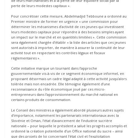
de leurs marchandises et à la perte de leur équilibre social par la
perte de leurs modestes capitaux ».
Pour concrétiser cette mesure, Abdelmadjid Tebboune a ordonné au
Premier ministre de former en urgence « une commission pour
déterminer les mécanismes d’activité de ces jeunes qui investissent
leurs modestes capitaux pour répondre à des besoins simples ayant
un impact sur le marché et en quantités limitées ». Cette commission
sera également chargée d’établir « la liste des articles que ces jeunes
sont autorisés à importer, de manière à assurer la continuité de leur
activité tout en respectant les contrôles légaux et fiscaux
réglementaires ».
Cette initiative marque un tournant dans l’approche
gouvernementale vis-à-vis de ce segment économique informel, en
proposant désormais un cadre légal adapté à cette activité jusqu’alors
tolérée mais non encadrée. Elle témoigne également d’une
reconnaissance du rôle économique joué par ces micro-
entrepreneurs dans l’approvisionnement du marché national en
certains produits de consommation.
Le Conseil des ministres a également abordé plusieurs autres sujets
d’importance, notamment les partenariats internationaux avec la
Slovénie et Oman, l’état d’avancement de l’industrie sucrière
nationale – pour laquelle le président a salué les progrès accomplis et
ordonné la création potentielle d’un Office national du sucre – ainsi
que des projets de loi concernant l’état civil et l’exploitation