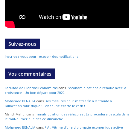
Suivez-nous
Inscrivez-vous pour recevoir des notifications
Vos commentaires
Facultad de Ciencias Económicas
dans
L’économie nationale renoue avec la
croissance : Un bon départ pour 2022
Mohamed BENALIA
dans
Des mesures pour mettre fin à la fraude à
l’allocation touristique : Tebboune écarte le cash !
Mahdi Mahdi
dans
Immatriculation des véhicules : La procédure bascule dans
le tout-numérique dès ce dimanche
Mohamed BENALIA
dans
FIA : Vitrine d’une diplomatie économique active