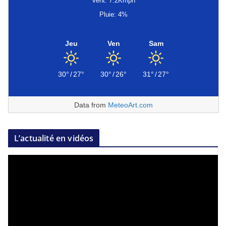
Vent: 7.2Kmph
Pluie: 4%
Jeu
Ven
Sam
30°
/
27°
30°
/
26°
31°
/
27°
Data from
MeteoArt.com
L’actualité en vidéos