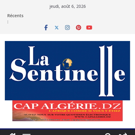
Passer
jeudi, août 6, 2026
au
contenu
Récents
: