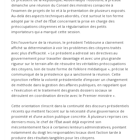
dimanche une réunion du Conseil des ministres consacrée à
l’examen de projets de loi et à la présentation de plusieurs exposés.
Au-delà des aspects techniques abordés, c’est surtout le ton ferme
adopté par le chef de l’État concernant la prise en charge des
préoccupations citoyennes et la régularisation des petits
importateurs qui a marqué cette session.
Dès l’ouverture de la réunion, le président Tebboune a clairement
affiché sa détermination à voir les problèmes des citoyens traités
avec plus d’efficacité. « Le président a adressé ses directives au
gouvernement pour travailler davantage et avec une plus grande
rigueur sur le terrain afin de résoudre les véritables préoccupations
des citoyens, loin de toute forme de folklore médiatique », précise le
communiqué de la présidence qui a sanctionné la réunion. Cette
injonction reflète la volonté présidentielle d’imposer un changement
de méthode dans la gestion des affaires publiques, en rappelant que
« l’exécution et le traitement des grands dossiers sociaux se
déroulent en coordination directe avec le Premier ministre ».
Cette orientation s’inscrit dans la continuité des discours présidentiels
récents qui mettent l’accent sur la nécessité d’une gouvernance de
proximité et d’une action publique concrète. À plusieurs reprises ces
derniers mois, le chef de l’État avait déjà exprimé son
mécontentement face à certaines lenteurs administratives, pointant
notamment du doigt les responsables locaux dont l’action tarde à
produire des résultats tangibles pour les citoyens.