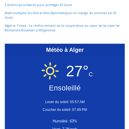
3 actions prioritaires pour protéger El-Qods
Attaf multiplie les tête-à-tête diplomatiques en marge du sommet sur El-
Qods
Algérie-Tchad : Le renforcement de la coopération au cœur de la visite de
Mohamed Boukhari à N’Djamena
Météo à Alger
27°
C
Ensoleillé
Lever du soleil: 05:57 AM
Coucher du soleil: 07:49 PM
Humidité: 63%